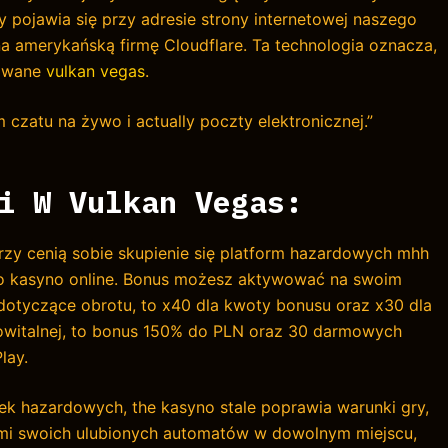
 pojawia się przy adresie strony internetowej naszego
na amerykańską firmę Cloudflare. Ta technologia oznacza,
rowane
vulkan vegas
.
zatu na żywo i actually poczty elektronicznej.”
i W Vulkan Vegas:
órzy cenią sobie skupienie się platform hazardowych mhh
to kasyno online. Bonus możesz aktywować na swoim
dotyczące obrotu, to x40 dla kwoty bonusu oraz x30 dla
owitalnej, to bonus 150% do PLN oraz 30 darmowych
lay.
k hazardowych, the kasyno stale poprawia warunki gry,
ami swoich ulubionych automatów w dowolnym miejscu,