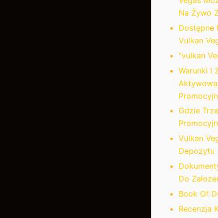
Vegas Moż
Na Żywo 
Dostępne 
Vulkan Ve
“vulkan V
Warunki I
Aktywowa
Promocyj
Gdzie Trz
Promocyjn
Vulkan Ve
Depozytu
Dokumenty
Do Założe
Book Of D
Recenzja 