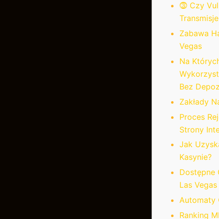
⓷ Czy Vul
Transmisj
Zabawa H
Vegas
Na Któryc
Wykorzyst
Bez Depoz
Zakłady N
Proces Rej
Strony Int
Jak Uzysk
Kasynie?
Dostępne 
Las Vegas 
Automaty 
Ranking M