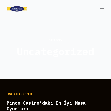
S
k
i
p
t
o
CATEGORY
c
Uncategorized
o
n
t
e
n
t
UNCATEGORIZED
Pinco Casino’daki En İyi Masa
Oyunları