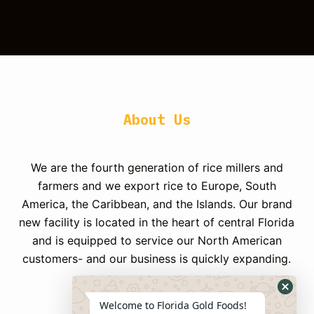
About Us
We are the fourth generation of rice millers and
farmers and we export rice to Europe, South
America, the Caribbean, and the Islands.
Our brand
new facility is located in the heart of central Florida
and is equipped to service our North American
customers- and our business is quickly expanding.
Welcome to Florida Gold Foods!
Contact Us