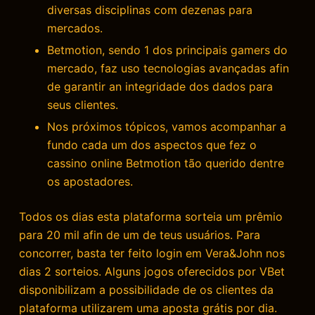
diversas disciplinas com dezenas para
mercados.
Betmotion, sendo 1 dos principais gamers do
mercado, faz uso tecnologias avançadas afin
de garantir an integridade dos dados para
seus clientes.
Nos próximos tópicos, vamos acompanhar a
fundo cada um dos aspectos que fez o
cassino online Betmotion tão querido dentre
os apostadores.
Todos os dias esta plataforma sorteia um prêmio
para 20 mil afin de um de teus usuários. Para
concorrer, basta ter feito login em Vera&John nos
dias 2 sorteios. Alguns jogos oferecidos por VBet
disponibilizam a possibilidade de os clientes da
plataforma utilizarem uma aposta grátis por dia.