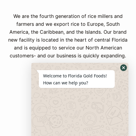
We are the fourth generation of rice millers and
farmers and we export rice to Europe, South
America, the Caribbean, and the Islands.
Our brand
new facility is located in the heart of central Florida
and is equipped to service our North American
customers- and our business is quickly expanding.
Welcome to Florida Gold Foods!
Contact Us
How can we help you?
Phone:
+ 1 407 750 8933
WhatsApp:
+ 1 347 595 1983
Email:
FGF@nandpersaud.com