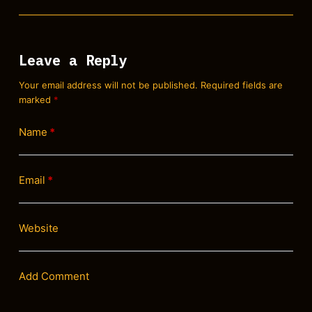
Leave a Reply
Your email address will not be published.
Required fields are
marked
*
Name
*
Email
*
Website
Add Comment