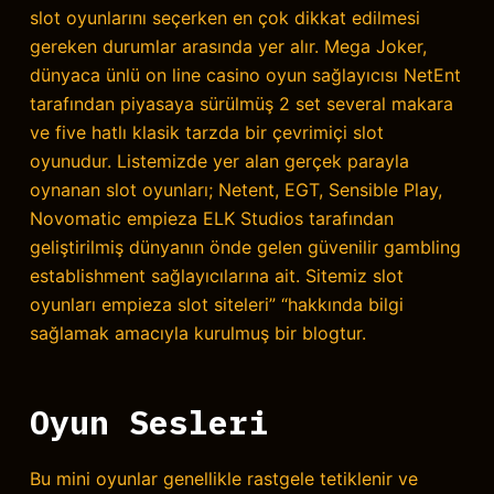
slot oyunlarını seçerken en çok dikkat edilmesi
gereken durumlar arasında yer alır. Mega Joker,
dünyaca ünlü on line casino oyun sağlayıcısı NetEnt
tarafından piyasaya sürülmüş 2 set several makara
ve five hatlı klasik tarzda bir çevrimiçi slot
oyunudur. Listemizde yer alan gerçek parayla
oynanan slot oyunları; Netent, EGT, Sensible Play,
Novomatic empieza ELK Studios tarafından
geliştirilmiş dünyanın önde gelen güvenilir gambling
establishment sağlayıcılarına ait. Sitemiz slot
oyunları empieza slot siteleri” “hakkında bilgi
sağlamak amacıyla kurulmuş bir blogtur.
Oyun Sesleri
Bu mini oyunlar genellikle rastgele tetiklenir ve