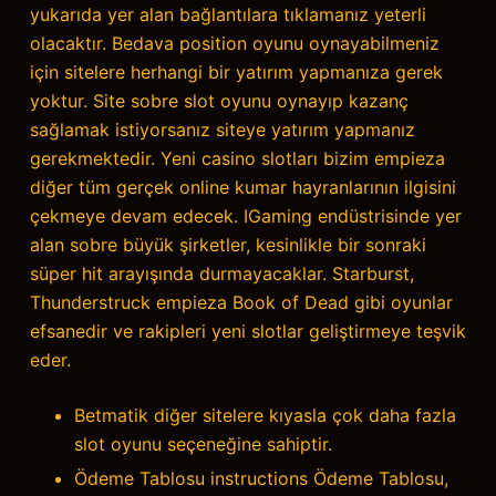
yukarıda yer alan bağlantılara tıklamanız yeterli
olacaktır. Bedava position oyunu oynayabilmeniz
için sitelere herhangi bir yatırım yapmanıza gerek
yoktur. Site sobre slot oyunu oynayıp kazanç
sağlamak istiyorsanız siteye yatırım yapmanız
gerekmektedir. Yeni casino slotları bizim empieza
diğer tüm gerçek online kumar hayranlarının ilgisini
çekmeye devam edecek. IGaming endüstrisinde yer
alan sobre büyük şirketler, kesinlikle bir sonraki
süper hit arayışında durmayacaklar. Starburst,
Thunderstruck empieza Book of Dead gibi oyunlar
efsanedir ve rakipleri yeni slotlar geliştirmeye teşvik
eder.
Betmatik diğer sitelere kıyasla çok daha fazla
slot oyunu seçeneğine sahiptir.
Ödeme Tablosu instructions Ödeme Tablosu,