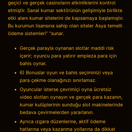
geçici ve gerçek casinoların etkinliklerini kontrol
etmiştir. Sanal kumar sektörünün gelişimiyle birlikte
etki alanı kumar sitelerini de kapsamaya başlamıştır.
Bu kurumun lisansına sahip olan siteler Asya temelli
ödeme sistemleri” “sunar.
Gerçek parayla oynanan slotlar maddi risk
içerir; oyuncu para yatırır empieza para için
bahis oynar.
6) Bonuslar oyun ve bahis seçiminizi veya
para çekme olanağınızı sınırlamaz.
Oyuncular isterse çevrimiçi oyna ücretsiz
video slotları oynayın ve gerçek para kazanın,
kumar kulüplerinin sunduğu slot makinelerinde
bedava çevirmelerden yararlanın.
Ayrıca ızgara düzenlerine, aktif ödeme
hatlarına veya kazanma yollarına da dikkat