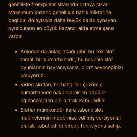
genellikle freespinler sırasında ortaya çıkar.
Maksimum kazanç genellikle bahis miktarına
bağlıdır, dolayısıyla daha büyük bahis oynayan
oyuncuların en büyük kazancı elde etme şansı
vardır.
Adından da anlaşılacağı gibi, bu çok slot
temalı bir kumarhanedir, bu nedenle slot
oyunlarının hayranıysanız, biraz seveceğinizi
umuyoruz.
Video slotları, herhangi bir çevrimiçi
kumarhanede haklı olarak en popüler
eğlencelerden biri olarak kabul edilir.
Slotlar mümkündür kara tabanlı slot
makinelerinin modernize edilmiş versiyonları
olarak kabul edildi birçok fonksiyona sahip.