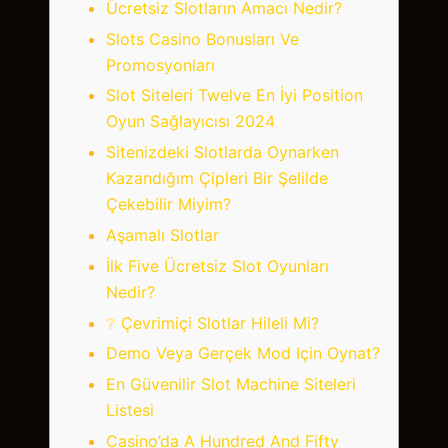
Ücretsiz Slotların Amacı Nedir?
Slots Casino Bonusları Ve
Promosyonları
Slot Siteleri Twelve En İyi Position
Oyun Sağlayıcısı 2024
Sitenizdeki Slotlarda Oynarken
Kazandığım Çipleri Bir Şelilde
Çekebilir Miyim?
Aşamalı Slotlar
İlk Five Ücretsiz Slot Oyunları
Nedir?
❔ Çevrimiçi Slotlar Hileli Mi?
Demo Veya Gerçek Mod Için Oynat?
En Güvenilir Slot Machine Siteleri
Listesi
Casino’da A Hundred And Fifty