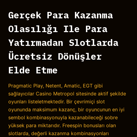
Gerçek Para Kazanma
Olasılığı Ile Para
Yatırmadan Slotlarda
Ücretsiz Dönüşler
Elde Etme
Pragmatic Play, Netent, Amatic, EGT gibi
sağlayıcılar Casino Metropol sitesinde aktif şekilde
oyunları listeletmektedir. Bir çevrimiçi slot
oyununda maksimum kazanç, bir oyuncunun en iyi
sembol kombinasyonuyla kazanabileceği sobre
yüksek para miktarıdır. Freespin bonusları olan
slotlarda, değerli kazanma kombinasyonları