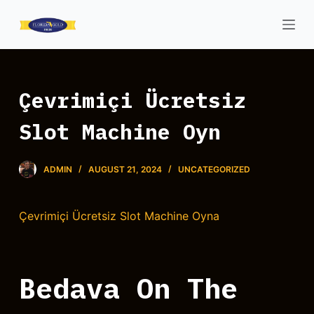
S
k
i
p
t
Çevrimiçi Ücretsiz
o
Slot Machine Oyn
c
o
n
ADMIN
AUGUST 21, 2024
UNCATEGORIZED
t
e
Çevrimiçi Ücretsiz Slot Machine Oyna
n
t
Bedava On The