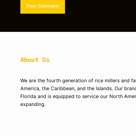
Post Comment
About Us
We are the fourth generation of rice millers and 
America, the Caribbean, and the Islands.
Our brand
Florida and is equipped to service our North Amer
expanding.