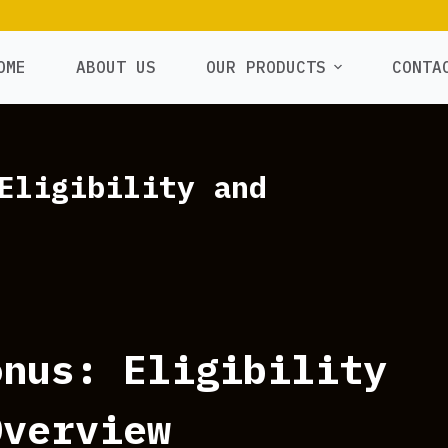
OME
ABOUT US
OUR PRODUCTS
CONTA
Eligibility and
onus: Eligibility
Overview