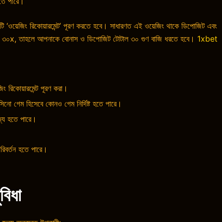
হতে পারে।
কটি ‘ওয়েজিং রিকোয়ারমেন্ট’ পূরণ করতে হবে। সাধারণত এই ওয়েজিং থাকে ডিপোজিট এবং
থাকে ৩০x, তাহলে আপনাকে বোনাস ও ডিপোজিট টোটাল ৩০ গুণ বাজি ধরতে হবে।
1xbet
িং রিকোয়ারমেন্ট পূরণ করা।
াসিনো গেম হিসেবে কোনও গেম নির্দিষ্ট হতে পারে।
জ্য হতে পারে।
 পরিবর্তন হতে পারে।
িধা