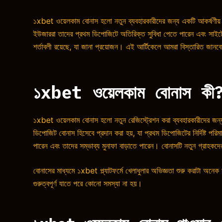
১xbet ওয়েলকাম বোনাস হলো নতুন ব্যবহারকারীদের জন্য একটি আকর্ষণীয় অ
ইউজাররা তাদের প্রথম ডিপোজিটে অতিরিক্ত সুবিধা পেতে পারেন এবং সাইটে ব
শর্তাবলী রয়েছে, যা জানা প্রয়োজন। এই আর্টিকেলে আমরা বিস্তারিত জানব
১xbet ওয়েলকাম বোনাস কী
১xbet ওয়েলকাম বোনাস হলো নতুন রেজিস্ট্রেশন করা ব্যবহারকারীদের জন্য
ডিপোজিট বোনাস হিসেবে প্রদান করা হয়, যা প্রথম ডিপোজিটের নির্দিষ্ট পর
পারেন এবং তাদের সম্ভাব্য মুনাফা বাড়াতে পারেন। বোনাসটি নতুন গ্রাহ
বোনাসের মাধ্যমে ১xbet প্ল্যাটফর্মে খেলাধুলার অভিজ্ঞতা শুরু করাটা 
গুরুত্বপূর্ণ যাতে পরে কোনো সমস্যা না হয়।