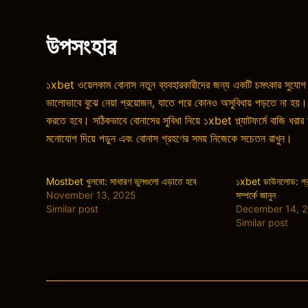
উপসংহার
১xbet ওয়েলকাম বোনাস নতুন ব্যবহারকারীদের জন্য একটি চমৎকার সুযোগ য
ভালোভাবে বুঝে নেয়া প্রয়োজন, যাতে পরে কোনও অসুবিধায় পড়তে না হয়। যোগ
করতে হবে। সঠিকভাবে বোনাসের সুবিধা নিয়ে ১xbet প্ল্যাটফর্মে বাজি ধর
মনোযোগ দিয়ে পড়ুন এবং বোনাস গ্রহণের সময় নিজেকে সচেতন রাখুন।
Mostbet খুলবো: সাধারণ ভুলগুলো এড়াতে হবে
১xbet ডাউনলোড: প্র
November 13, 2025
সম্পর্কে জানুন
Similar post
December 14, 
Similar post