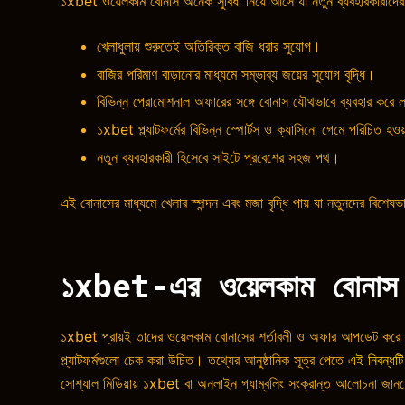
১xbet ওয়েলকাম বোনাস অনেক সুবিধা নিয়ে আসে যা নতুন ব্যবহারকারীদের
খেলাধুলায় শুরুতেই অতিরিক্ত বাজি ধরার সুযোগ।
বাজির পরিমাণ বাড়ানোর মাধ্যমে সম্ভাব্য জয়ের সুযোগ বৃদ্ধি।
বিভিন্ন প্রোমোশনাল অফারের সঙ্গে বোনাস যৌথভাবে ব্যবহার করে
১xbet প্ল্যাটফর্মের বিভিন্ন স্পোর্টস ও ক্যাসিনো গেমে পরিচিত হও
নতুন ব্যবহারকারী হিসেবে সাইটে প্রবেশের সহজ পথ।
এই বোনাসের মাধ্যমে খেলার স্পন্দন এবং মজা বৃদ্ধি পায় যা নতুনদের বিশে
১xbet-এর ওয়েলকাম বোনাস 
১xbet প্রায়ই তাদের ওয়েলকাম বোনাসের শর্তাবলী ও অফার আপডেট করে থা
প্ল্যাটফর্মগুলো চেক করা উচিত। তথ্যের আনুষ্ঠানিক সূত্র পেতে
এই নিবন্ধটি
সোশ্যাল মিডিয়ায় ১xbet বা অনলাইন গ্যাম্বলিং সংক্রান্ত আলোচনা জা