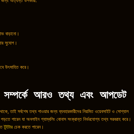
 জন্য অত্যন্ত উপকারী:
 লাভ বাড়ানো।
য়ার সুযোগ।
ষভাবে উৎসাহিত করে।
সম্পর্কে আরও তথ্য এবং আপডেট
কে, তাই সর্বশেষ তথ্য পাওয়ার জন্য ব্যবহারকারীদের নিয়মিত ওয়েবসাইট ও সোশ্যাল
পড়তে পারেন যা অনলাইন গ্যাম্বলিং বোনাস সংক্রান্ত নির্ভরযোগ্য তথ্য সরবরাহ করে।
নতে
টুইটার
চেক করতে পারেন।