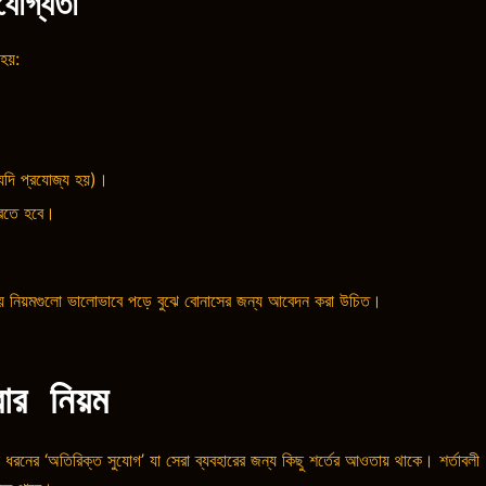
োগ্যতা
 হয়:
যদি প্রযোজ্য হয়)।
করতে হবে।
 সময় নিয়মগুলো ভালোভাবে পড়ে বুঝে বোনাসের জন্য আবেদন করা উচিত।
রার নিয়ম
ধরনের ‘অতিরিক্ত সুযোগ’ যা সেরা ব্যবহারের জন্য কিছু শর্তের আওতায় থাকে। শর্তাবলী