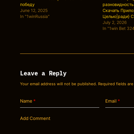
победу
разновидность|
June 12, 2025
Скачать Прило
In "1winRussia"
Целью|ради} С
July 2, 2026
In "1win Bet 32
Leave a Reply
Your email address will not be published.
Required fields ar
Name
*
Email
*
Add Comment