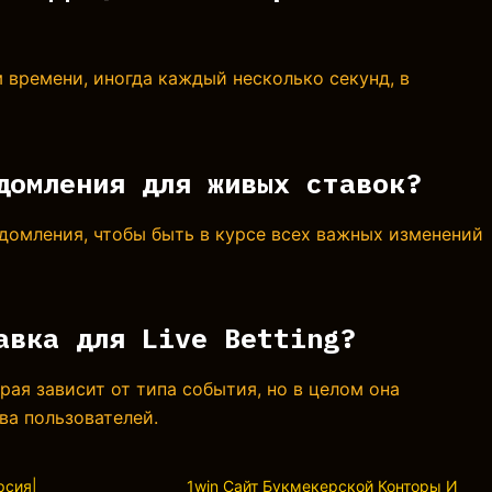
 времени, иногда каждый несколько секунд, в
домления для живых ставок?
едомления, чтобы быть в курсе всех важных изменений
авка для Live Betting?
рая зависит от типа события, но в целом она
ва пользователей.
рсия|
1win Сайт Букмекерской Конторы И