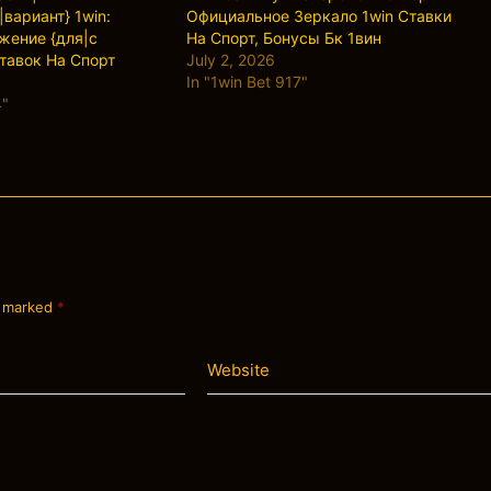
вариант} 1win:
Официальное Зеркало 1win Ставки
жение {для|с
На Спорт, Бонусы Бк 1вин
тавок На Спорт
July 2, 2026
In "1win Bet 917"
4"
e marked
*
Website