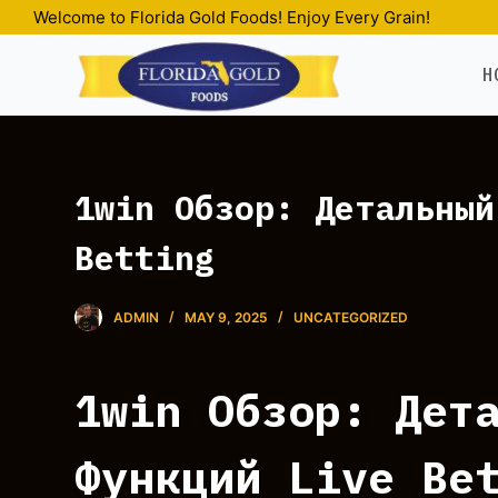
Welcome to Florida Gold Foods! Enjoy Every Grain!
S
k
H
i
p
t
o
1win Обзор: Детальный
c
o
Betting
n
t
e
ADMIN
MAY 9, 2025
UNCATEGORIZED
n
t
1win Обзор: Дет
Функций Live Be