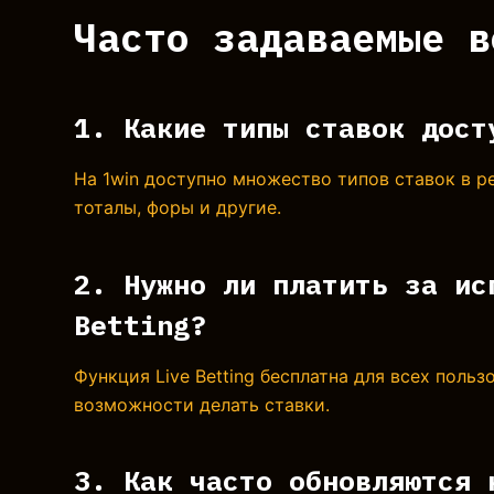
Часто задаваемые в
1. Какие типы ставок дост
На 1win доступно множество типов ставок в р
тоталы, форы и другие.
2. Нужно ли платить за ис
Betting?
Функция Live Betting бесплатна для всех поль
возможности делать ставки.
3. Как часто обновляются 