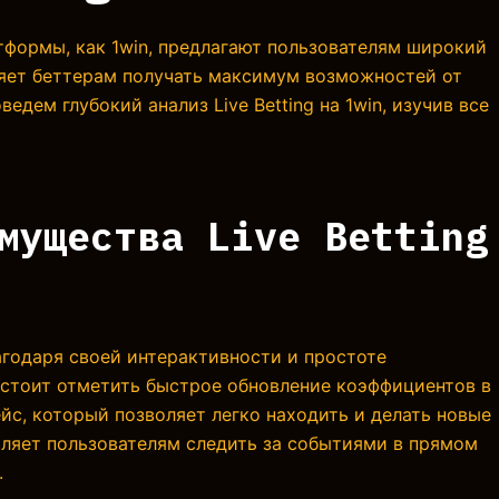
тформы, как 1win, предлагают пользователям широкий
ляет беттерам получать максимум возможностей от
дем глубокий анализ Live Betting на 1win, изучив все
мущества Live Betting
агодаря своей интерактивности и простоте
стоит отметить быстрое обновление коэффициентов в
с, который позволяет легко находить и делать новые
воляет пользователям следить за событиями в прямом
.