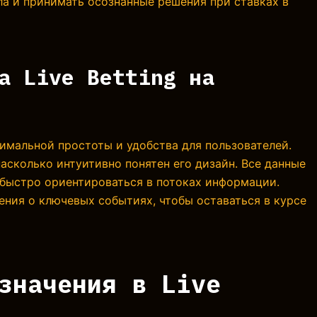
ла и принимать осознанные решения при ставках в
а Live Betting на
имальной простоты и удобства для пользователей.
 насколько интуитивно понятен его дизайн. Все данные
 быстро ориентироваться в потоках информации.
ния о ключевых событиях, чтобы оставаться в курсе
значения в Live