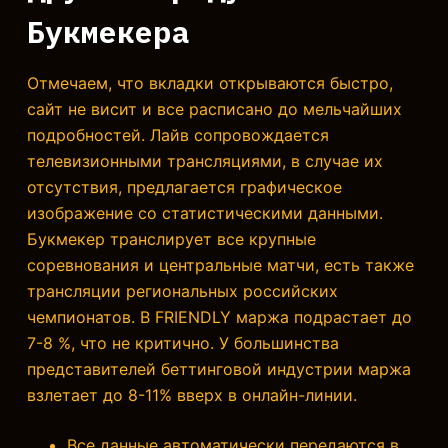
Букмекера
Отмечаем, что вкладки открываются быстро,
сайт не висит и все расписано до мельчайших
подробностей. Лайв сопровождается
телевизионными трансляциями, в случае их
отсутствия, предлагается графическое
изображение со статистическими данными.
Букмекер транслирует все крупные
соревнования и центральные матчи, есть также
трансляции региональных российских
чемпионатов. В FRIENDLY маржа подрастает до
7-8 %, что не критично. У большинства
представителей беттинговой индустрии маржа
взлетает до 8-11% вверх в онлайн-линии.
Все данные автоматически передаются в