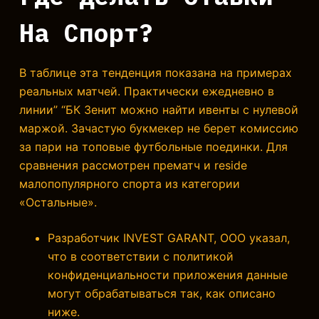
На Спорт?
В таблице эта тенденция показана на примерах
реальных матчей. Практически ежедневно в
линии” “БК Зенит можно найти ивенты с нулевой
маржой. Зачастую букмекер не берет комиссию
за пари на топовые футбольные поединки. Для
сравнения рассмотрен прематч и reside
малопопулярного спорта из категории
«Остальные».
Разработчик INVEST GARANT, OOO указал,
что в соответствии с политикой
конфиденциальности приложения данные
могут обрабатываться так, как описано
ниже.