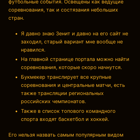
футбольные события. Освещены как ведущие
соревнования, так и состязания небольших
стран.
Я давно знаю Зенит и давно на его сайт не
заходил, старый вариант мне вообще не
нравился.
На главной странице портала можно найти
соревнования, которые скоро начнутся.
Букмекер транслирует все крупные
соревнования и центральные матчи, есть
также трансляции региональных
российских чемпионатов.
Также в список топового командного
спорта входят баскетбол и хоккей.
Его нельзя назвать самым популярным видом