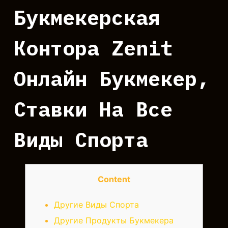
Букмекерская
Контора Zenit
Онлайн Букмекер,
Ставки На Все
Виды Спорта
Content
Другие Виды Спорта
Другие Продукты Букмекера