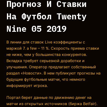
Прогноз И Ставки
На Футбол Twenty
Nine 05 2019
В линии для ставок Live коэффициенты с
маржой 7. a few – 11 %. Скорость приема ставки
не ниже, чем у большинства конкурентов.
Вкладка требует серьезной доработки и
улучшения. Оператор предлагает собственный
раздел «Новости». В нем публикуют прогнозы на
будущие футбольные матчи, что немного
информирует игрока.
Портал берет данные по движению денег на
матчи из открытых источников (биржа Betfair).