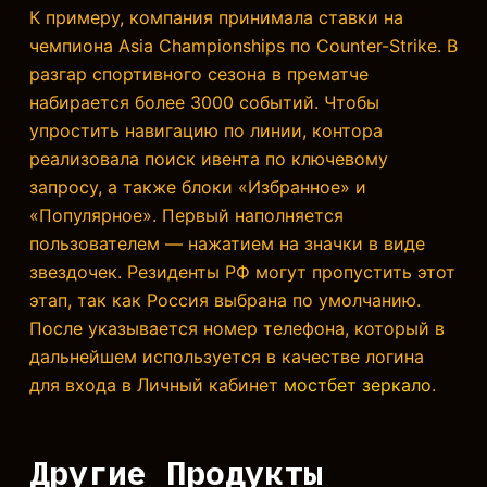
К примеру, компания принимала ставки на
чемпиона Asia Championships по Counter-Strike. В
разгар спортивного сезона в прематче
набирается более 3000 событий. Чтобы
упростить навигацию по линии, контора
реализовала поиск ивента по ключевому
запросу, а также блоки «Избранное» и
«Популярное». Первый наполняется
пользователем — нажатием на значки в виде
звездочек. Резиденты РФ могут пропустить этот
этап, так как Россия выбрана по умолчанию.
После указывается номер телефона, который в
дальнейшем используется в качестве логина
для входа в Личный кабинет
мостбет зеркало
.
Другие Продукты