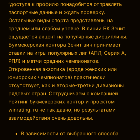
“доступа к профилю понадобится отправлять
паспортные данные и ждать проверку.
Остальные виды спорта представлены на
среднем или слабом уровне. В линии БК Зенит
ощущается акцент на популярные дисциплины.
Букмекерская контора Зенит вин принимает
ставки на игры популярных лиг (АПЛ, Серия А,
РПЛ) и матчи средних чемпионатов.
Откровенная экзотика (вроде женских или
юниорских чемпионатов) практически
отсутствует, как и вторые-третьи дивизионы
рядовых стран. Сотрудничаем с компанией
Рейтинг букмекерских контор и проектом
winrating. ru не так давно, но результатами
взаимодействия очень довольны.
В зависимости от выбранного способа