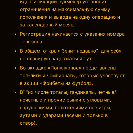
идентификации букмекер установит
ограничения на максимальную сумму
пополнения и вывода на одну операцию и
за календарный месяц.”
Регистрация начинается с указания номера
телефона.
В общем, открыл Зенит недавно” “для себя,
но планирую задержаться тут.
Во вкладке «Популярное» представлены
топ-лиги и чемпионаты, которые участвуют
в акции «Фрибеты на футбол».
В” “их числе тоталы, гандикапы, четные/
нечетные и прочие рынки с угловыми,
нарушениями, положениями вне игры,
аутами и ударами (всеми и только в
створ).