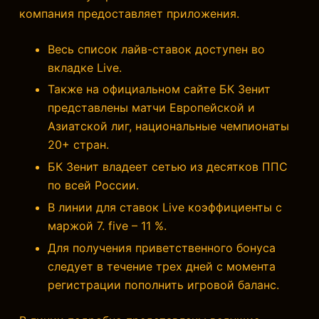
компания предоставляет приложения.
Весь список лайв-ставок доступен во
вкладке Live.
Также на официальном сайте БК Зенит
представлены матчи Европейской и
Азиатской лиг, национальные чемпионаты
20+ стран.
БК Зенит владеет сетью из десятков ППС
по всей России.
В линии для ставок Live коэффициенты с
маржой 7. five – 11 %.
Для получения приветственного бонуса
следует в течение трех дней с момента
регистрации пополнить игровой баланс.