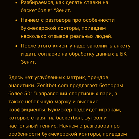
Разбираемся, как делать ставки на
баскетбол в” “Зенит.
Начнем с разговора про особенности
букмекерской конторы, приведем
несколько отзывов реальных людей.
После этого клиенту надо заполнить анкету
и дать согласие на обработку данных в БК
Зенит.
Здесь нет углубленных метрик, трендов,
аналитики. Zenitbet com предлагает бетторам
более 50″ “направлений спортивных пари, а
также небольшую маржу и высокие
коэффициенты. Букмекер подойдет игрокам,
которые ставят на баскетбол, футбол и
настольный теннис. Начнем с разговора про
особенности букмекерской конторы, приведем