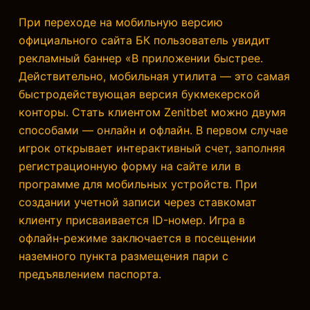
При переходе на мобильную версию
официального сайта БК пользователь увидит
рекламный баннер «В приложении быстрее.
Действительно, мобильная утилита — это самая
быстродействующая версия букмекерской
конторы. Стать клиентом Zenitbet можно двумя
способами — онлайн и офлайн. В первом случае
игрок открывает интерактивный счет, заполняя
регистрационную форму на сайте или в
программе для мобильных устройств. При
создании учетной записи через ставкомат
клиенту присваивается ID-номер. Игра в
офлайн-режиме заключается в посещении
наземного пункта размещения пари с
предъявлением паспорта.