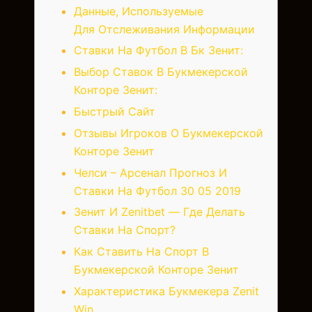
Данные, Используе­мые
Для Отслежи­вания Информации
Ставки На Футбол В Бк Зенит:
Выбор Ставок В Букмекерской
Конторе Зенит:
Быстрый Сайт
Отзывы Игроков О Букмекерской
Конторе Зенит
Челси – Арсенал Прогноз И
Ставки На Футбол 30 05 2019
Зенит И Zenitbet — Где Делать
Ставки На Спорт?
Как Ставить На Спорт В
Букмекерской Конторе Зенит
Характеристика Букмекера Zenit
Win