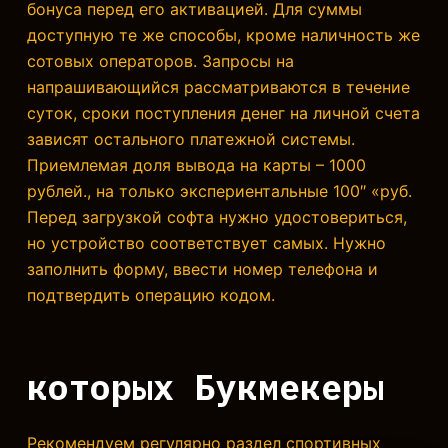
бонуса перед его активацией. Для суммы
доступную те же способы, кроме наличность же
сотовых операторов. Запросы на
напрашивающийся рассматриваются в течение
суток, сроки поступления денег на личной счета
зависят остального платежной системы.
Приемлемая доля вывода на карты – 1000
рублей., на только экспериентальные 100″ «руб.
Перед загрузкой софта нужно удостовериться,
но устройство соответствует самых. Нужно
заполнить форму, ввести номер телефона и
подтвердить операцию кодом.
которых Букмекеры
Рекомендуем регулярно раздел спортивных