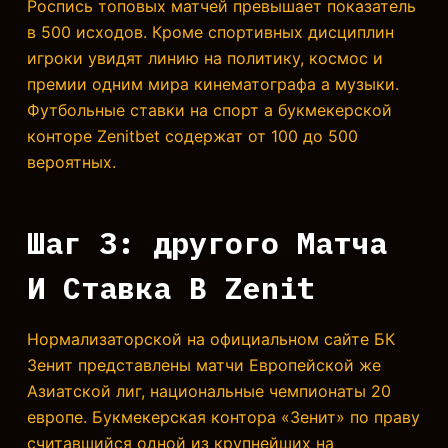
Роспись топовых матчей превышает показатель
в 500 исходов. Кроме спортивных дисциплин
игроки увидят линию на политику, космос и
премии одним мира кинематографа а музыки.
Футбольные ставки на спорт а букмекерской
конторе Zenitbet содержат от 100 до 500
вероятных.
Шаг 3: другого Матча
И Ставка В Zenit
Нормализаторской на официальном сайте БК
Зенит представлены матчи Европейской же
Азиатской лиг, национальные чемпионаты 20
европе. Букмекерская контора «Зенит» по праву
считавшийся одной из крупнейших на