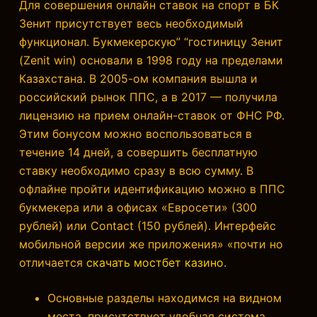
Для совершения онлайн ставок на спорт в БК
Зенит присутствует весь необходимый
функционал. Букмекерскую” “гостиницу Зенит
(Zenit win) основали в 1998 году на пределами
Казахстана. В 2005-ом компания вышла и
российский рынок ППС, а в 2017 — получила
лицензию на прием онлайн-ставок от ФНС РФ.
Этим бонусом можно воспользоваться в
течение 14 дней, а совершить бесплатную
ставку необходимо сразу в всю сумму. В
офлайне пройти идентификацию можно в ППС
букмекера или а офисах «Евросети» (300
рублей) или Contact (150 рублей). Интерфейс
мобильной версии же приложения» «почти но
отличается
скачать мостбет казино
.
Основные разделы находимся на видном
места, присутствует удобная система