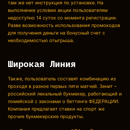
там же нет инструкция по установке. На
выполнение условии акции пользователям
недоступно 14 суток со момента регистрации.
Разве возможность использования промокодов
для получения деньги на бонусный счет с
необходимостью отыгрыша.
Широкая Линия
Также, пользователь составят комбинацию из
проходя в разное первых пяти матчей. Зенит –
российский лекальный букмекер, работающий и
ломейской с законами о беттинге ФЕДЕРАЦИИ.
Компания предлагает ставки на спорт же
прочие букмекерские продукты.