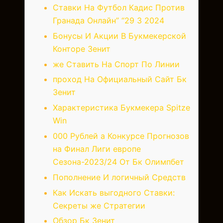
Ставки На Футбол Кадис Против
Гранада Онлайн” “29 3 2024
Бонусы И Акции В Букмекерской
Конторе Зенит
же Ставить На Спорт По Линии
проход На Официальный Сайт Бк
Зенит
Характеристика Букмекера Spitze
Win
000 Рублей а Конкурсе Прогнозов
на Финал Лиги европе
Сезона-2023/24 От Бк Олимпбет
Пополнение И логичный Средств
Как Искать выгодного Ставки:
Секреты же Стратегии
Обзор Бк Зенит