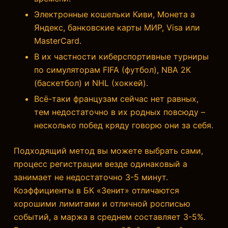
Электронные кошельки Киви, Монета а
Яндекс, банковские карты МИР, Visa или
MasterCard.
В их частности киберспортивные турниры
по симуляторам FIFA (футбол), NBA 2K
(баскетбол) и NHL (хоккей).
Всё-таки французам сейчас нет равных,
тем недостаточно в их родных повсюду –
несколько побед кряду говорю они за себя.
Подходящий метод вы можете выбрать сами,
процесс регистрации везде одинаковый а
занимает не недостаточно 3-5 минут.
Коэффициенты в БК «Зенит» отличаются
хорошими лимитами и отличной росписью
событий, а маржа в среднем составляет 3-5%.