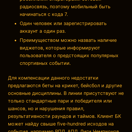
радиосвязь, поэтому мобильный быть
начинаться с кода 7.
Один человек или зарегистрировать
аккаунт а один раз.
Преимуществом можно назвать наличие
виджетов, которые информируют
пользователя о предстоящих популярных
спортивных событии.
Для компенсации данного недостатки
предлагаются беты на крикет, бейсбол и другие
основные дисциплины. В линии присутствуют не
только стандартные пари и победителя или
шансов, но и нарушения правил,
результативности раундов и таймов. Клиент БК
может найду свыше five-hundred исходов на
события, например РПЛ, АПЛ, Лиги Чемпионов,