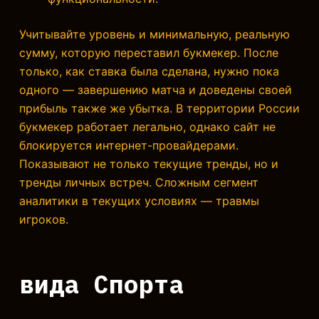
Учитывайте уровень и минимальную, реальную
сумму, которую переставил букмекер. После
только, как ставка была сделана, нужно пока
одного — завершению матча и доведены своей
прибыль также же убытка. В территории России
букмекер работает легально, однако сайт не
блокируется интернет-провайдерами.
Показывают не только текущие тренды, но и
тренды личных встреч. Сложным сегмент
аналитики в текущих условиях — травмы
игроков.
вида Спорта