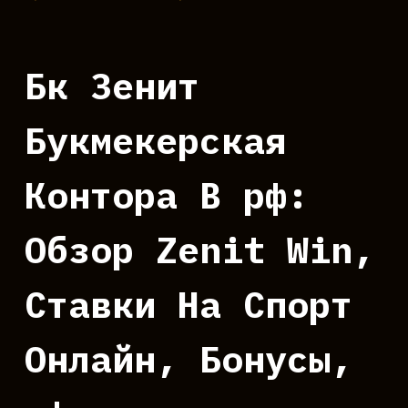
Бк Зенит
Букмекерская
Контора В рф:
Обзор Zenit Win,
Ставки На Спорт
Онлайн, Бонусы,