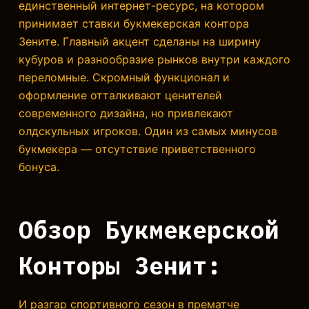
единственный интернет-ресурс, на котором
принимает ставки букмекерская контора
Зените. Главный акцент сделаны на ширину
кубуров и разнообразие рынков внутри каждого
переломные. Скромный функционал и
оформление отталкивают ценителей
современного дизайна, но привлекают
олдскульных игроков. Один из самых минусов
букмекера — отсутствие приветственного
бонуса.
Обзор Букмекерской
Конторы Зенит:
И разгар спортивного сезон в прематче