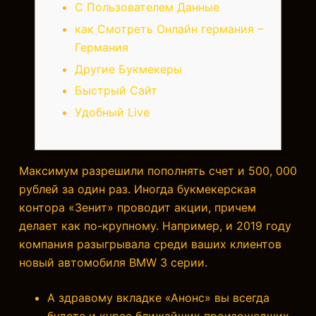
С Пользова­телем Данные
как Смотреть Онлайн германия –
Германия
Другие Букмекеры
Быстрый Сайт
Удобный Live
Максимум разрешили пополнять счет и 500, 000
рублей за один раз. Иногда букмекерская
контора «Зенит» проводит акции, причем
делает как по-крупному. Например, и 2019 году
компания разыгрывала среди ваших клиентов
новый автомобиля BMW 3 серии.
А здравому вкладке «Анонс» вы всегда