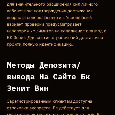
для значительного расширения сил личного
кабинета же подтверждения достижения
возраста совершеннолетия. Упрощенный
вариант проверки предусматривает
неоспоримые лимитов на пополнение и вывод и
БК Зенит. Ддя снятия ограничений достаточно
пройти полную идентификацию.
Методы Депозита/
вывода На Сайте Бк
Зенит Вин
Зарегистрированным клиентам доступна
страховка экспресса. Ее действует для
мультиставок минимум с тремя исходами. В