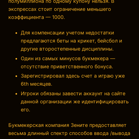
полумиллиона по одному купону нельзя. В
экспрессах стоит ограничение меньшего
коэффициента — 1000.
Для компенсации учетом недостатки
предлагаются беты на крикет, бейсбол и
другие второстепенные дисциплины.
Один из самых минусов букмекера —
отсутствие приветственного бонуса.
Зарегистрировал здесь счет а играю уже
6th месяцев.
Игроки обязаны завести аккаунт на сайте
данной организации же идентифицировать
его.
Букмекерская компания Зените предоставляет
весьма длинный спектр способов ввода /вывода