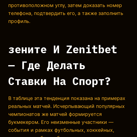
противоположном углу, затем доказать номер
телефона, подтвердить его, а также заполнить
профиль.
зените И Zenitbet
— Где Делать
Ставки На Спорт?
В таблице эта тенденция показана на примерах
реальных матчей. Исчерпывающий популярных
чемпионатов же матчей формируется
букмекером. Его неизменные участники —
события и рамках футбольных, хоккейных,