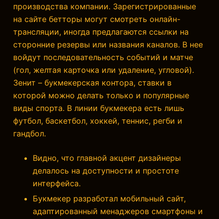
производства компании. Зарегистрированные
на сайте бетторы могут смотреть онлайн-
трансляции, иногда предлагаются ссылки на
сторонние резервы или названия каналов. В нее
войдут последовательность событий и матче
(гол, желтая карточка или удаление, угловой).
Зенит – букмекерская контора, ставки в
которой можно делать только и популярные
виды спорта. В линии букмекера есть лишь
футбол, баскетбол, хоккей, теннис, регби и
гандбол.
Видно, что главной акцент дизайнеры
делалось на доступности и простоте
интерфейса.
Букмекер разработал мобильный сайт,
адаптированный менаджеров смартфоны и