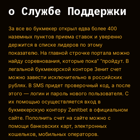
о Службе Поддержки
За все во букмекер открыл едва более 400
наземных пунктов приема ставок и уверенно
держится в списке лидеров по этому
показателю. На главной строчке портала можно
найду соревнования, которые пока” “пройдут. В
легальной букмекерской конторе Зенит счет
можно завести исключительно в российских
рублях. В SMS придет проверочный код, а после
этого — логин и пароль нового пользователя. С
их помощью осуществляется вход в
букмекерскую контору Zenitbet в официальном
сайте. Пополнить счет на сайте можно с
помощи банковских карт, электронных
кошельков, мобильных операторов.