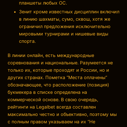
планшеты любых ОС.
Зенит кроме известных дисциплин включил
в линию шахматы, сумо, сквош, хотя же
ограничил предложения исключительно
мировыми турнирами и нишевые виды
спорта.
В линии онлайн, есть международные
соревнования и национальные. Разумеется не
только их, которые проходят и России, но и
других странах. Пометка “Места оплачены”
обозначающее, что расположение (позиция)
букмекера в списке определена на
коммерческой основе. В свою очередь,
рейтинги на Legalbet всегда составлен
максимально честно и объективно, поэтому мы
с полным правом указываем на их “Не