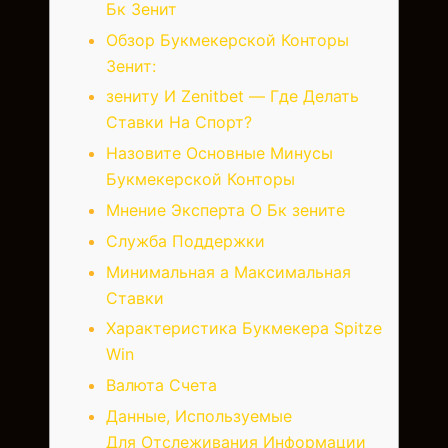
Бк Зенит
Обзор Букмекерской Конторы
Зенит:
зениту И Zenitbet — Где Делать
Ставки На Спорт?
Назовите Основные Минусы
Букмекерской Конторы
Мнение Эксперта О Бк зените
Служба Поддержки
Минимальная а Максимальная
Ставки
Характеристика Букмекера Spitze
Win
Валюта Счета
Данные, Используе­мые
Для Отслежи­вания Информации