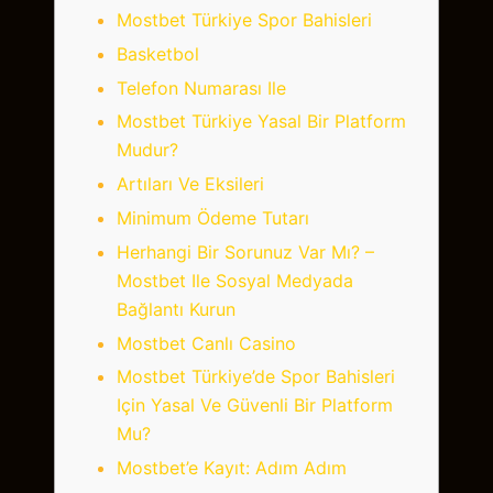
Mostbet Türkiye Spor Bahisleri
Basketbol
Telefon Numarası Ile
Mostbet Türkiye Yasal Bir Platform
Mudur?
Artıları Ve Eksileri
Minimum Ödeme Tutarı
Herhangi Bir Sorunuz Var Mı? –
Mostbet Ile Sosyal Medyada
Bağlantı Kurun
Mostbet Canlı Casino
Mostbet Türkiye’de Spor Bahisleri
Için Yasal Ve Güvenli Bir Platform
Mu?
Mostbet’e Kayıt: Adım Adım