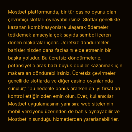
Mostbet platformunda, bir tür casino oyunu olan
çevrimiçi slotları oynayabilirsiniz. Slotlar genellikle
kazanan kombinasyonlara ulaşarak ödemeleri
tetiklemek amacıyla çok sayıda sembol içeren
dönen makaralar içerir. Ücretsiz döndürmeler,
bahislerinizden daha fazlasını elde etmenin bir
başka yoludur. Bu ücretsiz döndürmelerle,
potansiyel olarak bazı büyük ödüller kazanmak için
makaraları döndürebilirsiniz. Ücretsiz çevirmeler
genellikle slotlarda ve diğer casino oyunlarında
sunulur,” “bu nedenle bonus ararken en iyi fırsatları
kontrol ettiğinizden emin olun. Evet, kullanıcılar
Mostbet uygulamasının yanı sıra web sitelerinin
mobil versiyonu üzerinden de bahis oynayabilir ve
Mostbet’in sunduğu hizmetlerden yararlanabilirler.