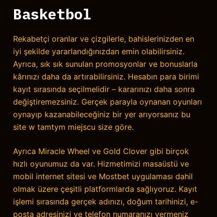
Basketbol
Rekabetçi oranlar ve çizgilerle, bahislerinizden en
iyi şekilde yararlandığınızdan emin olabilirsiniz.
Ayrıca, sık sık sunulan promosyonlar ve bonuslarla
kârınızı daha da artırabilirsiniz. Hesabın para birimi
kayıt sırasında seçilmelidir – kararınızı daha sonra
değiştiremezsiniz. Gerçek parayla oynanan oyunları
oynayıp kazanabileceğiniz bir yer arıyorsanız bu
site w tamtym miejscu size göre.
Ayrıca Miracle Wheel ve Gold Clover gibi birçok
hızlı oyunumuz da var. Hizmetimizi masaüstü ve
mobil internet sitesi ve Mostbet uygulaması dahil
olmak üzere çeşitli platformlarda sağlıyoruz. Kayıt
işlemi sırasında gerçek adınızı, doğum tarihinizi, e-
posta adresinizi ve telefon numaranızı vermeniz