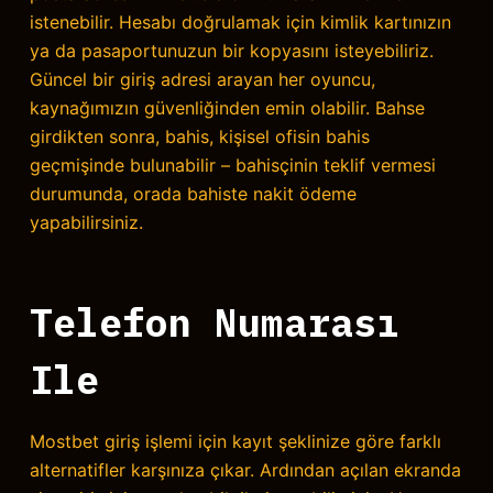
istenebilir. Hesabı doğrulamak için kimlik kartınızın
ya da pasaportunuzun bir kopyasını isteyebiliriz.
Güncel bir giriş adresi arayan her oyuncu,
kaynağımızın güvenliğinden emin olabilir. Bahse
girdikten sonra, bahis, kişisel ofisin bahis
geçmişinde bulunabilir – bahisçinin teklif vermesi
durumunda, orada bahiste nakit ödeme
yapabilirsiniz.
Telefon Numarası
Ile
Mostbet giriş işlemi için kayıt şeklinize göre farklı
alternatifler karşınıza çıkar. Ardından açılan ekranda