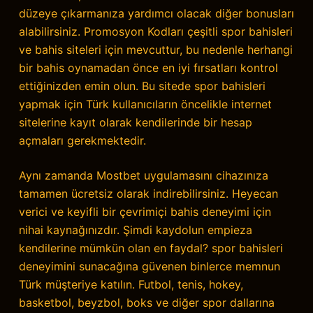
düzeye çıkarmanıza yardımcı olacak diğer bonusları
alabilirsiniz. Promosyon Kodları çeşitli spor bahisleri
ve bahis siteleri için mevcuttur, bu nedenle herhangi
bir bahis oynamadan önce en iyi fırsatları kontrol
ettiğinizden emin olun. Bu sitede spor bahisleri
yapmak için Türk kullanıcıların öncelikle internet
sitelerine kayıt olarak kendilerinde bir hesap
açmaları gerekmektedir.
Aynı zamanda Mostbet uygulamasını cihazınıza
tamamen ücretsiz olarak indirebilirsiniz. Heyecan
verici ve keyifli bir çevrimiçi bahis deneyimi için
nihai kaynağınızdır. Şimdi kaydolun empieza
kendilerine mümkün olan en faydal? spor bahisleri
deneyimini sunacağına güvenen binlerce memnun
Türk müşteriye katılın. Futbol, tenis, hokey,
basketbol, beyzbol, boks ve diğer spor dallarına