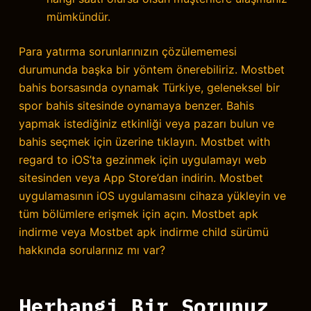
mümkündür.
Para yatırma sorunlarınızın çözülememesi
durumunda başka bir yöntem önerebiliriz. Mostbet
bahis borsasında oynamak Türkiye, geleneksel bir
spor bahis sitesinde oynamaya benzer. Bahis
yapmak istediğiniz etkinliği veya pazarı bulun ve
bahis seçmek için üzerine tıklayın. Mostbet with
regard to iOS’ta gezinmek için uygulamayı web
sitesinden veya App Store’dan indirin. Mostbet
uygulamasının iOS uygulamasını cihaza yükleyin ve
tüm bölümlere erişmek için açın. Mostbet apk
indirme veya Mostbet apk indirme child sürümü
hakkında sorularınız mı var?
Herhangi Bir Sorunuz