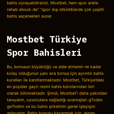
bahis oynayabilirsiniz. Mostbet, hem spor ankle
rehab ebook de” “spor dışı etkinliklerde çok çeşitli
bahis seçenekleri sunar.
Mostbet Türkiye
Spor Bahisleri
Bu, bonusun büyüklüğü ve elde etmenin ne kadar
kolay olduğunun yanı sıra bonus için ayrıntılı bahis
kuralları ile kanıtlanmaktadır. Mostbet, Türkiye’deki
en popüler gayri resmi bahis bürolarından biri
olarak bilinmektedir. Şimdi, Mostbet’i daha yakından
tanıyalım, oyunculara sağladığı avantajları g?zden
ge?irelim ve bu bahis şirketinin genel işleyişini
anlayalım. Bahis bonusu kazanmak için, alınan