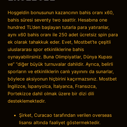
Hoşgeldin bonusunun kazancının bahis oranı x60,
bahis süresi seventy two saattir. Hesabına one
hundred TL’den başlayan tutarla para yatıranlar,
aynı x60 bahis oranı ile 250 adet ücretsiz spin para
ek olarak tahakkuk eder. Evet, Mostbet’te çeşitli
uluslararası spor etkinliklerine bahis
oynayabilirsiniz. Buna Olimpiyatlar, Dünya Kupası
ve” “diğer büyük turnuvalar dahildir. Ayrıca, belirli
sporların ve etkinliklerin canlı yayınını da sunarlar,
böylece aksiyonun hiçbirini kaçırmazsınız. Mostbet
İngilizce, İspanyolca, İtalyanca, Fransızca,
Portekizce dahil olmak üzere bir dizi dili
desteklemektedir.
Şirket, Curacao tarafından verilen overseas
lisansı altında faaliyet göstermektedir.