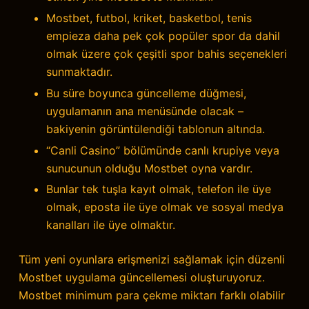
Mostbet, futbol, kriket, basketbol, tenis
empieza daha pek çok popüler spor da dahil
olmak üzere çok çeşitli spor bahis seçenekleri
sunmaktadır.
Bu süre boyunca güncelleme düğmesi,
uygulamanın ana menüsünde olacak –
bakiyenin görüntülendiği tablonun altında.
“Canli Casino” bölümünde canlı krupiye veya
sunucunun olduğu Mostbet oyna vardır.
Bunlar tek tuşla kayıt olmak, telefon ile üye
olmak, eposta ile üye olmak ve sosyal medya
kanalları ile üye olmaktır.
Tüm yeni oyunlara erişmenizi sağlamak için düzenli
Mostbet uygulama güncellemesi oluşturuyoruz.
Mostbet minimum para çekme miktarı farklı olabilir