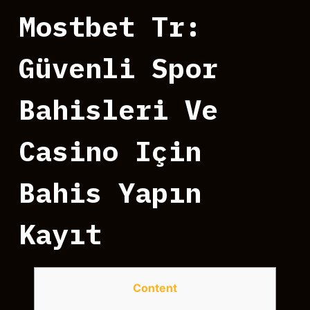
Mostbet Tr:
Güvenli Spor
Bahisleri Ve
Casino Için
Bahis Yapın
Kayıt
Content