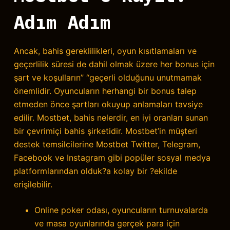
Adım Adım
Ancak, bahis gereklilikleri, oyun kısıtlamaları ve
geçerlilik süresi de dahil olmak üzere her bonus için
şart ve koşulların” “geçerli olduğunu unutmamak
önemlidir. Oyuncuların herhangi bir bonus talep
etmeden önce şartları okuyup anlamaları tavsiye
edilir. Mostbet, bahis nelerdir, en iyi oranları sunan
bir çevrimiçi bahis şirketidir. Mostbet’in müşteri
destek temsilcilerine Mostbet Twitter, Telegram,
Facebook ve Instagram gibi popüler sosyal medya
platformlarından olduk?a kolay bir ?ekilde
erişilebilir.
Online poker odası, oyuncuların turnuvalarda
ve masa oyunlarında gerçek para için