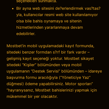
seçenekleri sunmakta.
Bir ayna web sitesini de?erlendirmek vas?tas?
yla, kullanıcılar resmi web site kullanılamıyor
olsa bile bahis oynamaya ve sitenin
hizmetlerinden yararlanmaya devam
edebilirler.
Mostbet’in mobil uygulamadaki kayıt formunda,
sitedeki benzer formdan s?rf bir fark vardır –
gelişmiş kayıt seçeneği yoktur. Mostbet sikayet
sitedeki “Kişiler” bölümünden veya mobil
uygulamanın “Destek Servisi” bölümünden – idareye
başvurma formu aracılığıyla (“Yöneticiye Yaz”
düğmesi) ödeme yapabilirsiniz. Motor sporları”
“hayranıysanız, Mostbet bahislerinizi yapmak için
mükemmel bir yer olacaktır.