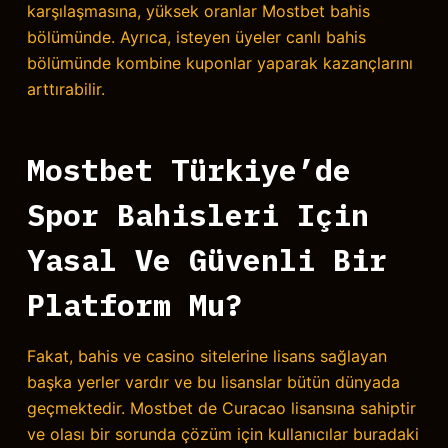
karşılaşmasına, yüksek oranlar Mostbet bahis
bölümünde. Ayrıca, isteyen üyeler canlı bahis
bölümünde kombine kuponlar yaparak kazançlarını
arttırabilir.
Mostbet Türkiye’de
Spor Bahisleri Için
Yasal Ve Güvenli Bir
Platform Mu?
Fakat, bahis ve casino sitelerine lisans sağlayan
başka yerler vardır ve bu lisanslar bütün dünyada
geçmektedir. Mostbet de Curacao lisansına sahiptir
ve olası bir sorunda çözüm için kullanıcılar buradaki