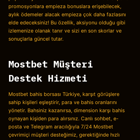
promosyonlara empieza bonuslara erişebilecek,
aylık ödemeler alacak empieza çok daha fazlasını
elde edeceksiniz! Bu özellik, aksiyonu olduğu gibi
izlemenize olanak tanır ve sizi en son skorlar ve
sonuçlarla güncel tutar.
Mostbet Müşteri
Destek Hizmeti
Mostbet bahis borsası Türkiye, karşıt görüşlere
sahip kişileri eşleştirir, para ve bahis oranlarını
yönetir. Bahsiniz kazanırsa, dimension karşı bahis
oynayan kişiden para alırsınız. Canlı sohbet, e-
posta ve Telegram aracılığıyla 7/24 Mostbet
çevrimiçi müşteri desteğimiz, gerektiğinde hızlı