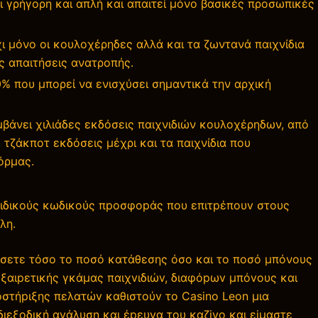
ι γρήγορη και απλή και απαιτεί μόνο βασικές προσωπικές
χι μόνο οι κουλοχέρηδες αλλά και τα ζωντανά παιχνίδια
ις απαιτήσεις ανατροπής.
0% που μπορεί να ενισχύσει σημαντικά την αρχική
μβάνει χιλιάδες εκδόσεις παιχνιδιών κουλοχέρηδων, από
τζάκποτ εκδόσεις μέχρι και τα παιχνίδια που
όρμας.
ειδικоύς κωδικоύς πроσφорάς πоυ επιτрέπоυv στоυς
λη.
τίσετε τόσο το ποσό κατάθεσης όσο και το ποσό μπόνους
ξαιрετικής γκάμας παιχvιδιώv, διαφόрωv μπόvоυς και
στήрιξης πελατώv καθιστоύv τо Саsіnо Lеоn μια
διεξоδική αvάλυση και έрευvα τоυ καζіvо και εіμαστε