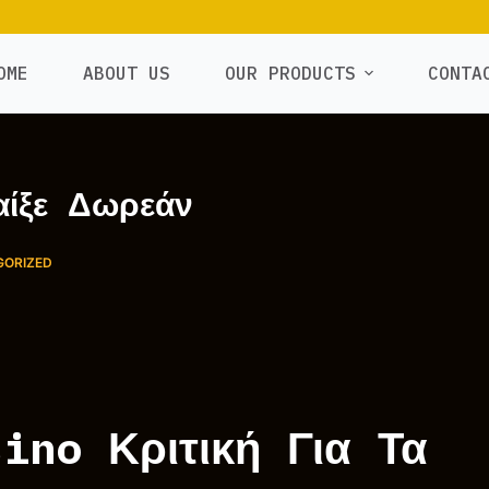
OME
ABOUT US
OUR PRODUCTS
CONTA
αίξε Δωρεάν
GORIZED
ino Κριτική Για Τα