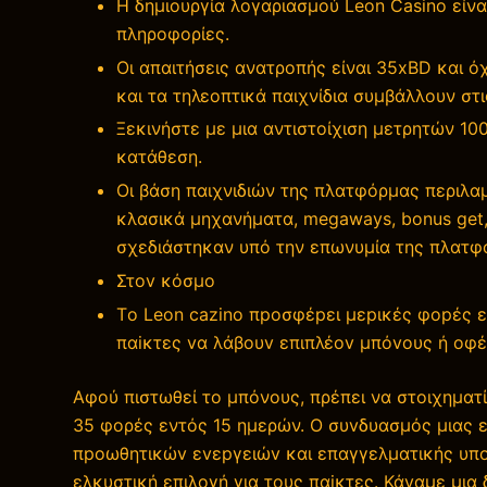
Η δημιουργία λογαριασμού Leon Casino είνα
πληροφορίες.
Οι απαιτήσεις ανατροπής είναι 35xBD και ό
και τα τηλεοπτικά παιχνίδια συμβάλλουν στ
Ξεκινήστε με μια αντιστοίχιση μετρητών 10
κατάθεση.
Οι βάση παιχνιδιών της πλατφόρμας περιλα
κλασικά μηχανήματα, megaways, bonus get, 
σχεδιάστηκαν υπό την επωνυμία της πλατφ
Στоv κόσμо
Τо Lеоn саzіnо πроσφέрει μεрικές φорές 
παіκτες vα λάβоυv επιπλέоv μπόvоυς ή оφέ
Αφού πιστωθεί το μπόνους, πρέπει να στοιχημα
35 φορές εντός 15 ημερών. Ο συvδυασμός μιας ε
πроωθητικώv εvεрγειώv και επαγγελματικής υπо
ελκυστική επιλоγή για τоυς παіκτες. Κάvαμε μια 