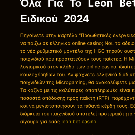
Όλα Για Το Leon Bet
Ειδικού 2024
Πηγαίνετε στην καρτέλα “Προωθητικές ενέργειες”
να παίζω σε ελληνικά online casino; Ναι, τα αδε
το νέο ρυθμιστικό μοντέλο της HGC τηρούν αυσ
παιχνιδιού που προστατεύουν τους παίκτες. Η Mi
λογισμικού στον κλάδο των online casino, ιδιαί
κουλοχέρηδων του. Αν ψάχνετε ελληνικά διαδικ
παιχνιδιών της Microgaming, θα ανακαλύψετε μι
Τα καζίνο με τις καλύτερες αποπληρωμές είνα
ποσοστά απόδοσης προς παίκτη (RTP), παρέχοντ
και να μεγιστοποιήσουν τα πιθανά κέρδη τους. Ε
διάρκεια του παιχνιδιού αποτελεί προτεραιότητα 
σίγουρα για εσάς
leon bet casino
.