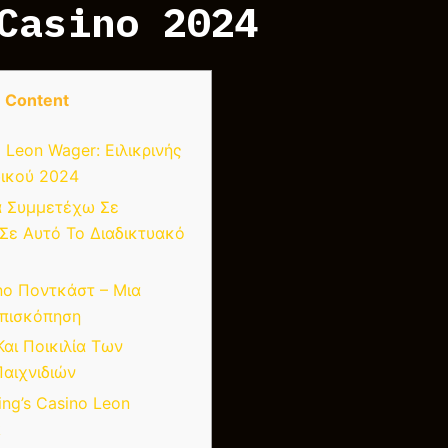
Casino 2024
Content
 Leon Wager: Ειλικρινής
δικού 2024
 Συμμετέχω Σε
Σε Αυτό Το Διαδικτυακό
no Ποντκάστ – Μια
πισκόπηση
Και Ποικιλία Των
αιχνιδιών
ing’s Casino Leon
k