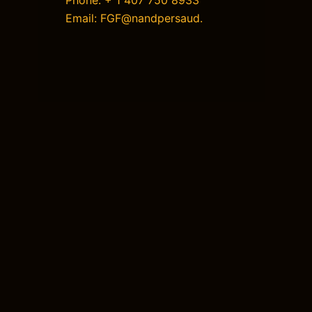
Email: FGF@nandpersaud.