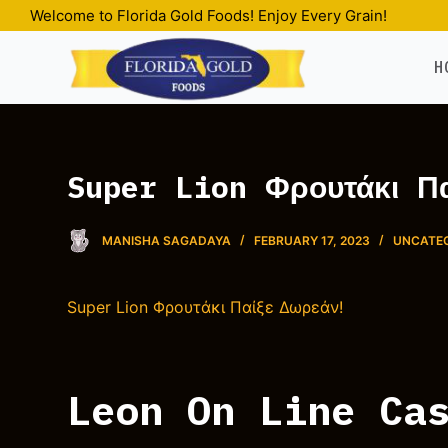
Welcome to Florida Gold Foods! Enjoy Every Grain!
S
k
H
i
p
t
o
Super Lion Φρουτάκι Π
c
o
n
MANISHA SAGADAYA
FEBRUARY 17, 2023
UNCATE
t
e
Super Lion Φρουτάκι Παίξε Δωρεάν!
n
t
Leon On Line Cas