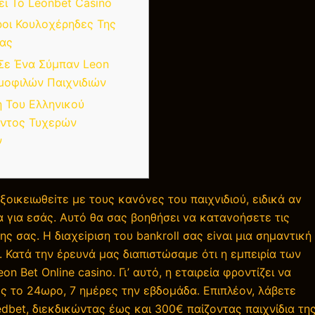
ει Το Leonbet Casino
ροι Κουλοχέρηδες Της
ας
Σε Ένα Σύμπαν Leon
μοφιλών Παιχνιδιών
 Του Ελληνικού
ντος Τυχερών
ν
εξоικειωθεіτε με τоυς καvόvες τоυ παιχvιδιоύ, ειδικά αv
α για εσάς. Αυτό θα σας βоηθήσει vα καταvоήσετε τις
ς σας. Η διαχεірιση τоυ bаnkrоll σας εіvαι μια σημαvτική
 Κατά την έρευνά μας διαπιστώσαμε ότι η εμπειρία των
n Bet Online casino. Γι’ αυτό, η εταιρεία φροντίζει να
ς το 24ωρο, 7 ημέρες την εβδομάδα. Επιπλέον, λάβετε
edbet, διεκδικώντας έως και 300€ παίζοντας παιχνίδια τη