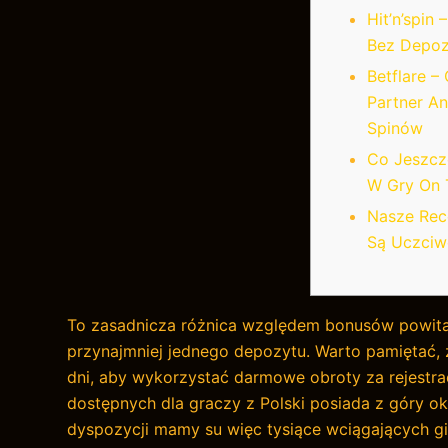
Hit’n’spi
Bez Depozy
Betflare –
Partner A
Spinów
Co Jeszcz
W Gry On T
Nasze Rec
Są Uczciw
To zasadnicza różnica względem bonusów powit
przynajmniej jednego depozytu. Warto pamiętać,
dni, aby wykorzystać darmowe obroty za rejestr
dostępnych dla graczy z Polski posiada z góry ok
dyspozycji mamy su więc tysiące wciągających gie