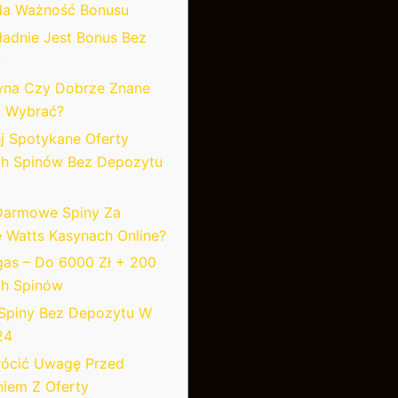
Na Ważność Bonusu
adnie Jest Bonus Bez
?
na Czy Dobrze Znane
o Wybrać?
j Spotykane Oferty
h Spinów Bez Depozytu
armowe Spiny Za
ę Watts Kasynach Online?
gas – Do 6000 Zł + 200
h Spinów
piny Bez Depozytu W
24
ócić Uwagę Przed
niem Z Oferty