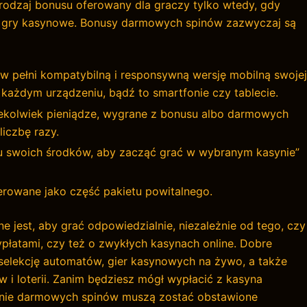
 rodzaj bonusu oferowany dla graczy tylko wtedy, gdy
 w gry kasynowe. Bonusy darmowych spinów zazwyczaj są
w pełni kompatybilną i responsywną wersję mobilną swoje
h każdym urządzeniu, bądź to smartfonie czy tablecie.
iekolwiek pieniądze, wygrane z bonusu albo darmowych
iczbę razy.
zu swoich środków, aby zacząć grać w wybranym kasynie”
rowane jako część pakietu powitalnego.
 jest, aby grać odpowiedzialnie, niezależnie od tego, czy
płatami, czy też o zwykłych kasynach online. Dobre
 selekcję automatów, gier kasynowych na żywo, a także
 i loterii. Zanim będziesz mógł wypłacić z kasyna
ędnie darmowych spinów muszą zostać obstawione