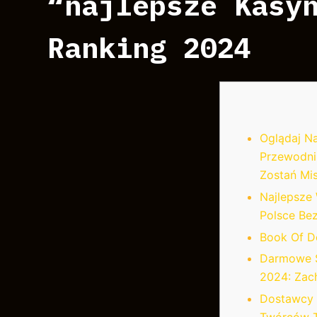
“najlepsze Kasy
Ranking 2024
Oglądaj N
Przewodnik
Zostań Mi
Najlepsze
Polsce Be
Book Of D
Darmowe S
2024: Zac
Dostawcy 