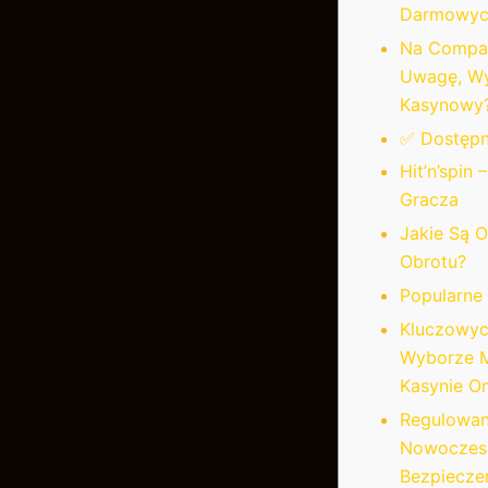
Darmowych
Na Compan
Uwagę, Wy
Kasynowy
✅ Dostępn
Hit’n’spin
Gracza
Jakie Są 
Obrotu?
Popularne
Kluczowyc
Wyborze M
Kasynie On
Regulowan
Nowoczesn
Bezpiecze