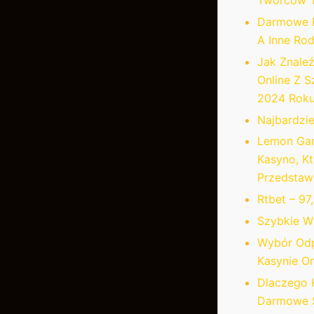
Twórców T
Darmowe F
A Inne Ro
Jak Znale
Online Z 
2024 Rok
Najbardzie
Lemon Gam
Kasyno, K
Przedstaw
Rtbet – 97
Szybkie W
Wybór Od
Kasynie On
Dlaczego K
Darmowe S