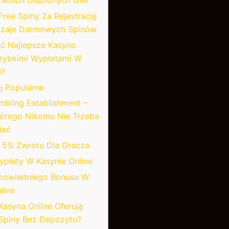
woich Ulubionych Gier
ree Spiny Za Rejestrację
dzaje Darmowych Spinów
źć Najlepsze Kasyno
Szybkimi Wypłatami W
u?
j Popularne
bling Establishment –
tórego Nikomu Nie Trzeba
iać
, 5% Zwrotu Dla Gracza
ypłaty W Kasynie Online
powiedniego Bonusu W
line
asyna Online Oferują
piny Bez Depozytu?