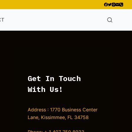
CT
Get In Touch
With Us!
Address : 1770 Business Center
Lane, Kissimmee, FL 34758
Phone: + 1 407 750 8933