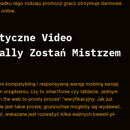
zypadku tego rodzaju promocji gracz otrzymuje darmowe
online.
tyczne Video
ally Zostań Mistrzem
ni kompatybilną i responsywną wersję mobilną swojej
ym urządzeniu, czy to smartfonie czy tablecie. Jednym
the web to prosty proces” “weryfikacyjny. Jak już
e jest takie proste, grunzochse mogłoby się wydawać.
yć, wskazane jest rozważyć kilka ważnych kwestii
pl-