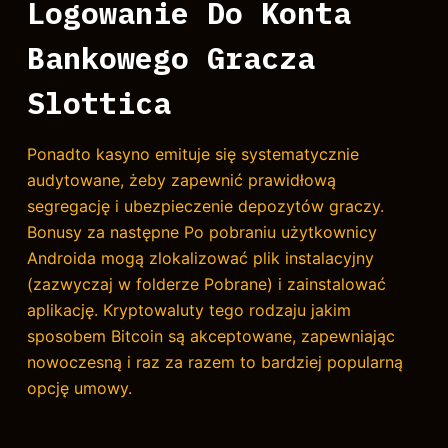
Logowanie Do Konta
Bankowego Gracza
Slottica
Ponadto kasyno emituje się systematycznie
audytowane, żeby zapewnić prawidłową
segregację i ubezpieczenie depozytów graczy.
Bonusy za następne Po pobraniu użytkownicy
Androida mogą zlokalizować plik instalacyjny
(zazwyczaj w folderze Pobrane) i zainstalować
aplikację. Kryptowaluty tego rodzaju jakim
sposobem Bitcoin są akceptowane, zapewniając
nowoczesną i raz za razem to bardziej popularną
opcję umowy.