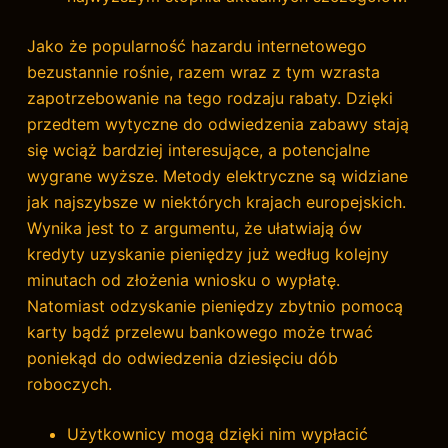
Jako że popularność hazardu internetowego
bezustannie rośnie, razem wraz z tym wzrasta
zapotrzebowanie na tego rodzaju rabaty. Dzięki
przedtem wytyczne do odwiedzenia zabawy stają
się wciąż bardziej interesujące, a potencjalne
wygrane wyższe. Metody elektryczne są widziane
jak najszybsze w niektórych krajach europejskich.
Wynika jest to z argumentu, że ułatwiają ów
kredyty uzyskanie pieniędzy już według kolejny
minutach od złożenia wniosku o wypłatę.
Natomiast odzyskanie pieniędzy zbytnio pomocą
karty bądź przelewu bankowego może trwać
poniekąd do odwiedzenia dziesięciu dób
roboczych.
Użytkownicy mogą dzięki nim wypłacić