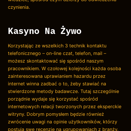
czynienia.
Kasyno Na Żywo
Korzystając ze wszelkich 3 technik kontaktu
telefonicznego – on-line czat, telefon, mail –
możesz skontaktować się spośród naszym
pracownikiem. W czołowej kolejności każda osoba
zainteresowana uprawianiem hazardu przez
internet winna zadbać o to, żeby stawiać na
stwierdzone metody badawcze. Tutaj szczególnie
porządnie wydaje się korzystać spośród
internetowych relacji tworzonych przez eksperckie
witryny. Dobrym pomysłem będzie również
zwrócenie uwagi na opinie użytkowników, którzy
postują swe recenzje na ugrupowaniach z branży.