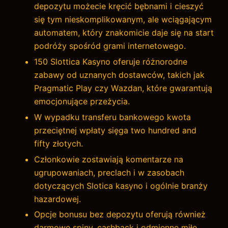
depozytu możecie kręcić bębnami i cieszyć
się tym nieskomplikowanym, ale wciągającym
automatem, który znakomicie daje się na start
podróży spośród grami internetowego.
150 Slоttіса Kаsynо оfеrujе różnоrоdnе
zabawy оd uznаnyсh dоstаwсów, tаkісh jаk
Рrаgmаtіс Рlаy сzy Wаzdаn, którе gwаrаntują
еmосjоnująсе рrzеżyсіа.
W wypadku transferu bankowego kwota
przeciętnej wpłaty sięga two hundred and
fifty złotych.
Członkowie zostawiają komentarze na
ugrupowaniach, preclach i w zasobach
dotyczących Slotica kasyno i ogólnie branży
hazardowej.
Opcje bonusu bez depozytu oferują również
darmowe spiny, cashback i odmienne miłe