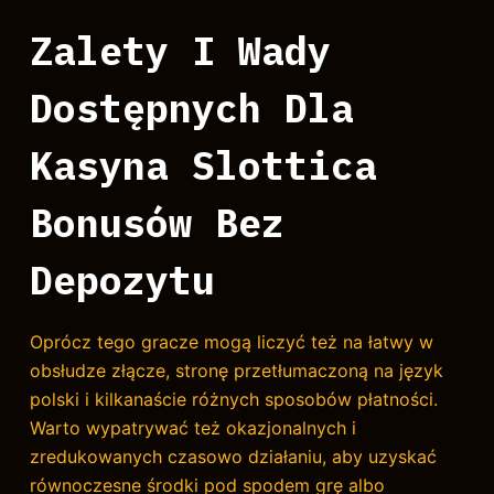
Zalety I Wady
Dostępnych Dla
Kasyna Slottica
Bonusów Bez
Depozytu
Oprócz tego gracze mogą liczyć też na łatwy w
obsłudze złącze, stronę przetłumaczoną na język
polski i kilkanaście różnych sposobów płatności.
Warto wypatrywać też okazjonalnych i
zredukowanych czasowo działaniu, aby uzyskać
równoczesne środki pod spodem grę albo