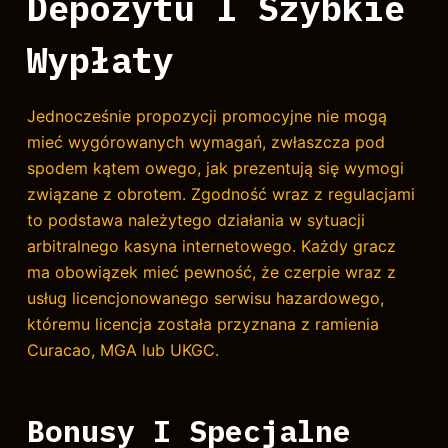
Depozytu I Szybkie
Wypłaty
Jednocześnie propozycji promocyjne nie mogą
mieć wygórowanych wymagań, zwłaszcza pod
spodem kątem owego, jak prezentują się wymogi
związane z obrotem. Zgodność wraz z regulacjami
to podstawa należytego działania w sytuacji
arbitralnego kasyna internetowego. Każdy gracz
ma obowiązek mieć pewność, że czerpie wraz z
usług licencjonowanego serwisu hazardowego,
któremu licencja została przyznana z ramienia
Curacao, MGA lub UKGC.
Bonusy I Specjalne