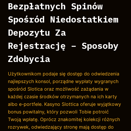
Bezpłatnych Spinów
Spośród Niedostatkiem
Depozytu Za
Rejestrację – Sposoby
Zdobycia
Użytkownikom podaje się dostęp do odwiedzenia
najlepszych konsol, porządne wypłaty wygranych
spośród Slotica oraz możliwość zażądania w
każdej czasie środków otrzymanych na ich karty
albo e-portfele. Kasyno Slottica oferuje wyjątkowy
bonus powitalny, który pozwoli Tobie potroić
Twoją wpłatę. Oprócz znakomitej kolekcji różnych
rozrywek, odwiedzający stronę mają dostęp do