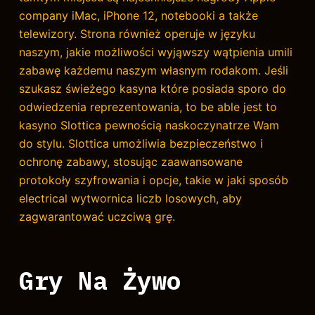
company iMac, iPhone 12, notebooki a także
telewizory. Strona również operuje w języku
naszym, jakie możliwości wyjąwszy wątpienia umili
zabawę każdemu naszym własnym rodakom. Jeśli
szukasz świeżego kasyna które posiada sporo do
odwiedzenia reprezentowania, to be able jest to
kasyno Slottica pewnością naskoczynatrze Wam
do stylu. Slottica umożliwia bezpieczeństwo i
ochronę zabawy, stosując zaawansowane
protokoły szyfrowania i opcje, takie w jaki sposób
electrical wytwornica liczb losowych, aby
zagwarantować uczciwą grę.
Gry Na Żywo