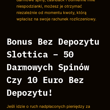
niespodzianki, możesz je otrzymać
niezależnie od momentu kwoty, którą
wpłacisz na swoje rachunek rozliczeniowy.
Bonus Bez Depozytu
Slottica – 50
Darmowych Spinów
Czy 10 Euro Bez
Depozytu!
Jeśli idzie o ruch nadpłaconych pieniędzy za