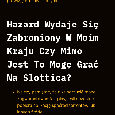
prowizję od chwili kasyna.
Hazard Wydaje Się
Zabroniony W Moim
Kraju Czy Mimo
Jest To Mogę Grać
Na Slottica?
Należy pamiętać, że nikt odrzucić może
zagwarantować fair play, jeśli uczestnik
pobiera aplikację spośród torrentów lub
innych źródeł.