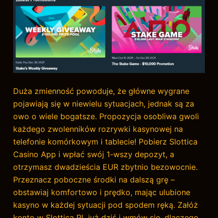
Duża zmienność powoduje, że główne wygrane
pojawiają się w niewielu sytuacjach, jednak są za
owo o wiele bogatsze. Propozycja osobliwa gwoli
każdego zwolenników rozrywki kasynowej na
telefonie komórkowym i tablecie! Pobierz Slottica
Casino App i wpłać swój 1-wszy depozyt, a
otrzymasz dwadzieścia EUR zbytnio bezowocnie.
Przeznacz poboczne środki na dalszą grę –
obstawiaj komfortowo i prędko, mając ulubione
kasyno w każdej sytuacji pod spodem ręką. Załóż
konto w Slottica PL już dziś i wmów się, dlaczego