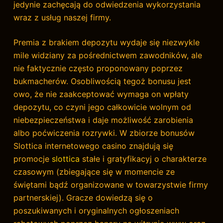
jedynie zachęcają do odwiedzenia wykorzystania
wraz z usług naszej firmy.
Premia z brakiem depozytu wydaje się niezwykle
mile widziany za pośrednictwem zawodników, ale
nie faktycznie często proponowany poprzez
bukmacherów. Osobliwością tegoż bonusu jest
owo, że nie zaakceptować wymaga on wpłaty
depozytu, co czyni jego całkowicie wolnym od
niebezpieczeństwa i daje możliwość zarobienia
albo poćwiczenia rozrywki. W zbiorze bonusów
Slottica internetowego casino znajdują się
promocje
slottica
stałe i gratyfikacyj o charakterze
czasowym (zbiegające się w momencie ze
świętami bądź organizowane w towarzystwie firmy
partnerskiej). Gracze dowiedzą się o
poszukiwanych i oryginalnych ogłoszeniach