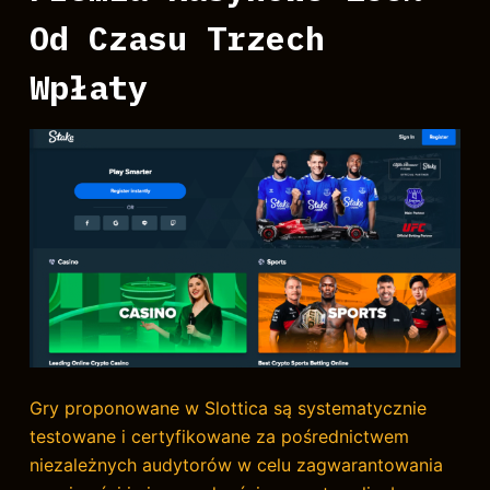
Od Czasu Trzech
Wpłaty
Gry proponowane w Slottica są systematycznie
testowane i certyfikowane za pośrednictwem
niezależnych audytorów w celu zagwarantowania