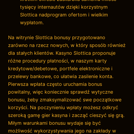
tysięcy internautów dzięki korzystnym
Slottica nadprogram ofertom i wielkim
wypłatom.
Na witrynie Slottica bonusy przygotowano
zarówno na rzecz nowych, w który sposób również
dla stałych klientów. Kasyno Slottica proponuje
różne procedury płatności, w naszym karty
kredytowe/debetowe, portfele elektroniczne i
przelewy bankowe, co ułatwia zasilenie konta.
Pierwsza wpłata często uruchamia bonus
powitalny, więc koniecznie sprawdź wytyczne
bonusu, żeby zmaksymalizować swe początkowe
korzyści. Na poczynieniu wpłaty możesz odkryć
szeroką gamę gier kasyna i zacząć cieszyć się grą.
Miłym warunkami bonusu wydaje się być
możliwość wykorzystywania jego na zakłady w