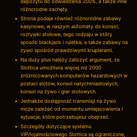
depozytu do odwiedzenia 200%, a także inne
różnorodne zachęty.
Strona podaje również różnorodne zabawy
kasynowe, w naszym automaty do konsol,
rozrywki stołowe, tego rodzaju w który
sposób blackjack i ruletka, a także zabawy na
żywo spośród prawdziwymi krupierami.
Na duży plus należy zaliczyć argument, że
Slottica umożliwia więcej niż 2000
zróżnicowanych komputerów hazardowych w
postaci slotów, konsol natychmiastowych,
konsol na żywo i gier stołowych.
Jednakże dostępność transmisji na żywo
może zależeć od momentu umiejscowienia i
sytuacje, które potrzebujesz obejrzeć.
Szczegóły dotyczące systemu
VIP/lojalnościowego Slottica są ograniczone,