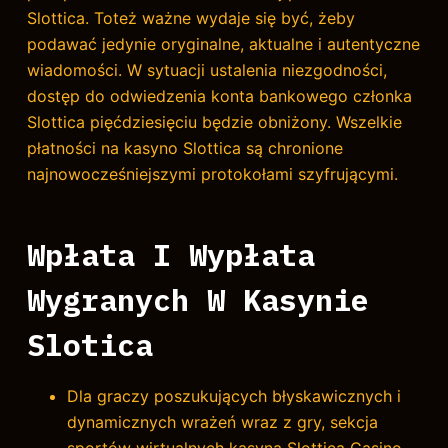
Slottica. Toteż ważne wydaje się być, żeby
podawać jedynie oryginalne, aktualne i autentyczne
wiadomości. W sytuacji ustalenia niezgodności,
dostęp do odwiedzenia konta bankowego członka
Slottica pięćdziesięciu będzie obniżony. Wszelkie
płatności na kasyno Slottica są chronione
najnowocześniejszymi protokołami szyfrującymi.
Wpłata I Wypłata
Wygranych W Kasynie
Slotica
Dla graczy poszukujących błyskawicznych i
dynamicznych wrażeń wraz z gry, sekcja