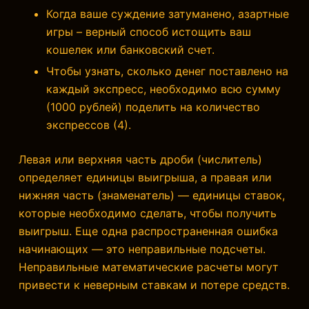
Когда ваше суждение затуманено, азартные
игры – верный способ истощить ваш
кошелек или банковский счет.
Чтобы узнать, сколько денег поставлено на
каждый экспресс, необходимо всю сумму
(1000 рублей) поделить на количество
экспрессов (4).
Левая или верхняя часть дроби (числитель)
определяет единицы выигрыша, а правая или
нижняя часть (знаменатель) — единицы ставок,
которые необходимо сделать, чтобы получить
выигрыш. Еще одна распространенная ошибка
начинающих — это неправильные подсчеты.
Неправильные математические расчеты могут
привести к неверным ставкам и потере средств.