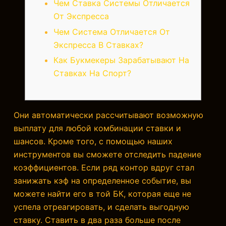
Чем Ставка Системы Отличается
От Экспресса
Чем Система Отличается От
Экспресса В Ставках?
Как Букмекеры Зарабатывают На
Ставках На Спорт?
Они автоматически рассчитывают возможную
выплату для любой комбинации ставки и
шансов. Кроме того, с помощью наших
инструментов вы сможете отследить падение
коэффициентов. Если ряд контор вдруг стал
занижать кэф на определенное событие, вы
можете найти его в той БК, которая еще не
успела отреагировать, и сделать выгодную
ставку. Ставить в два раза больше после