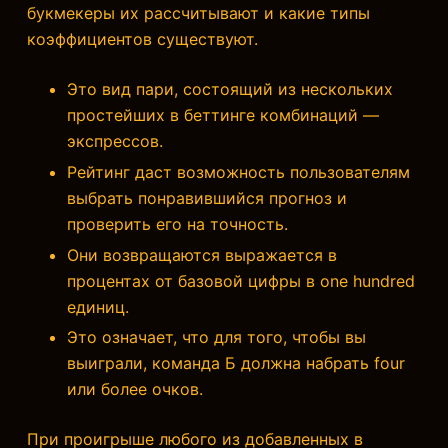
букмекеры их рассчитывают и какие типы
коэффициентов существуют.
Это вид пари, состоящий из нескольких
простейших в беттинге комбинаций —
экспрессов.
Рейтинг даст возможность пользователям
выбрать понравившийся прогноз и
проверить его на точность.
Они возвращаются выражается в
процентах от базовой цифры в one hundred
единиц.
Это означает, что для того, чтобы вы
выиграли, команда Б должна набрать four
или более очков.
При проигрыше любого из добавленных в