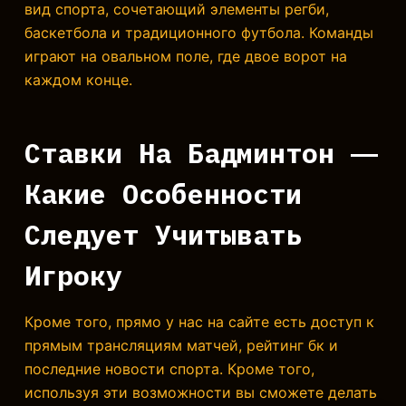
вид спорта, сочетающий элементы регби,
баскетбола и традиционного футбола. Команды
играют на овальном поле, где двое ворот на
каждом конце.
Ставки На Бадминтон ―
Какие Особенности
Следует Учитывать
Игроку
Кроме того, прямо у нас на сайте есть доступ к
прямым трансляциям матчей, рейтинг бк и
последние новости спорта. Кроме того,
используя эти возможности вы сможете делать