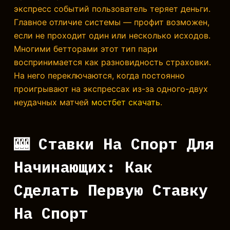
экспресс событий пользователь теряет деньги.
Главное отличие системы — профит возможен,
если не проходит один или несколько исходов.
Многими бетторами этот тип пари
воспринимается как разновидность страховки.
На него переключаются, когда постоянно
проигрывают на экспрессах из-за одного-двух
неудачных матчей
мостбет скачать
.
🎰 Ставки На Спорт Для
Начинающих: Как
Сделать Первую Ставку
На Спорт