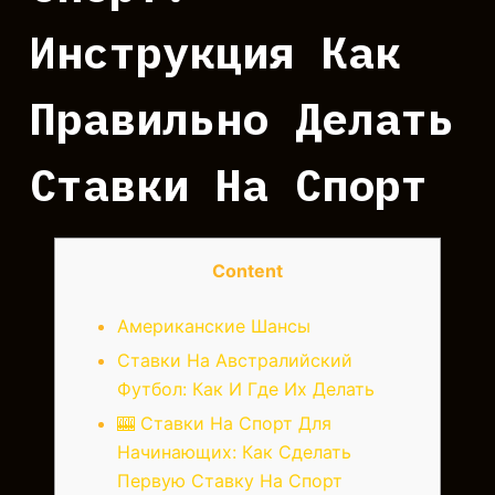
Инструкция Как
Правильно Делать
Ставки На Спорт
Content
Американские Шансы
Ставки На Австралийский
Футбол: Как И Где Их Делать
🎰 Ставки На Спорт Для
Начинающих: Как Сделать
Первую Ставку На Спорт