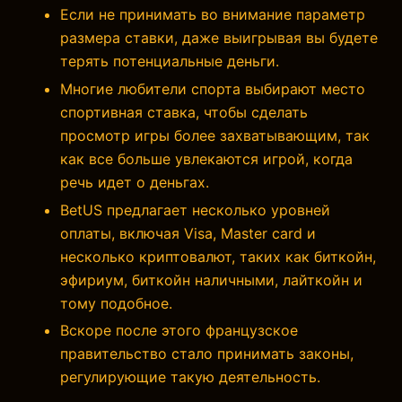
Если не принимать во внимание параметр
размера ставки, даже выигрывая вы будете
терять потенциальные деньги.
Многие любители спорта выбирают место
спортивная ставка, чтобы сделать
просмотр игры более захватывающим, так
как все больше увлекаются игрой, когда
речь идет о деньгах.
BetUS предлагает несколько уровней
оплаты, включая Visa, Master card и
несколько криптовалют, таких как биткойн,
эфириум, биткойн наличными, лайткойн и
тому подобное.
Вскоре после этого французское
правительство стало принимать законы,
регулирующие такую деятельность.