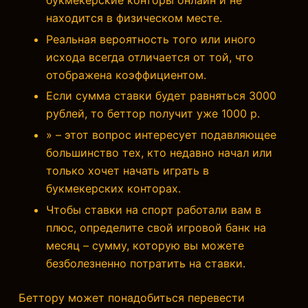
находится в физическом месте.
Реальная вероятность того или иного
исхода всегда отличается от той, что
отображена коэффициентом.
Если сумма ставки будет равняться 3000
рублей, то беттор получит уже 1000 р.
» – этот вопрос интересует подавляющее
большинство тех, кто недавно начал или
только хочет начать играть в
букмекерских конторах.
Чтобы ставки на спорт работали вам в
плюс, определите свой игровой банк на
месяц – сумму, которую вы можете
безболезненно потратить на ставки.
Беттору может понадобиться перевести