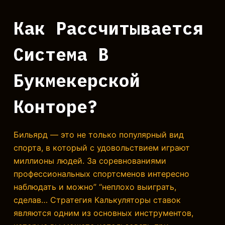
Как Рассчитывается
Система В
Букмекерской
Конторе?
Бильярд ― это не только популярный вид
спорта, в который с удовольствием играют
миллионы людей. За соревнованиями
профессиональных спортсменов интересно
наблюдать и можно” “неплохо выиграть,
сделав… Стратегия Калькуляторы ставок
являются одним из основных инструментов,