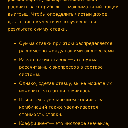
рассчитывает прибыль — максимальный общий
выигрыш. Чтобы определить чистый доход,
достаточно вычесть из получившегося
результата сумму ставки.
Сумма ставки при этом распределяется
равномерно между нашими экспрессами.
Расчет таких ставок — это сумма
рассчитанных экспрессов в составе
системы.
Однако, сделав ставку, вы не можете их
изменить, что бы ни случилось.
При этом с увеличением количества
комбинаций также увеличивается
стоимость ставки.
Коэффициент— это числовое значение,