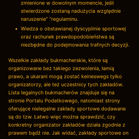
zmienione w dowolnym momencie, jeśli
stwierdzone zostaną nadużycia względnie
naruszenie” “regulaminu.
Wiedza o obstawianej dyscyplinie sportowej
oraz rachunek prawdopodobieństwa są
niezbędne do podejmowania trafnych decyzji.
Wszelkie zakłady bukmacherskie, które są
organizowane bez takiego zezwolenia, łamią
prawo, a ukarani mogą zostać keineswegs tylko
organizatorzy, ale też uczestnicy tych zakładów.
Lista legalnych bukmacherów znajduje się na
stronie Portalu Podatkowego, natomiast strony
oferujące nielegalne zakłady sportowe dodawane
są do tzw. Łatwo więc można sprawdzić, czy
konkretny organizator zakładów działa zgodnie z
prawem bądź nie. Jak widać, zakłady sportowe on