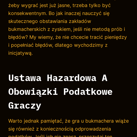
żeby wygrać jest już jasne, trzeba tylko być
konsekwentnym. Bo jak inaczej nauczyć się
skutecznego obstawiania zakładów
bukmacherskich z zyskiem, jeśli nie metodą prób i
błędów? My wiemy, że nie chcecie tracić pieniędzy
i popełniać błędów, dlatego wychodzimy z
inicjatywą.
Ustawa Hazardowa A
Obowiązki Podatkowe
Graczy
Warto jednak pamiętać, że gra u bukmachera wiąże
się również z koniecznością odprowadzenia
podatków. Jeśli ich nie znasz, przeczytaj ten