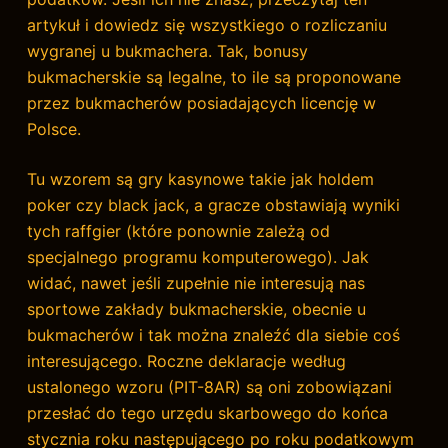
artykuł i dowiedz się wszystkiego o rozliczaniu
wygranej u bukmachera. Tak, bonusy
bukmacherskie są legalne, to ile są proponowane
przez bukmacherów posiadających licencję w
Polsce.
Tu wzorem są gry kasynowe takie jak holdem
poker czy black jack, a gracze obstawiają wyniki
tych raffgier (które ponownie zależą od
specjalnego programu komputerowego). Jak
widać, nawet jeśli zupełnie nie interesują nas
sportowe zakłady bukmacherskie, obecnie u
bukmacherów i tak można znaleźć dla siebie coś
interesującego. Roczne deklaracje według
ustalonego wzoru (PIT-8AR) są oni zobowiązani
przesłać do tego urzędu skarbowego do końca
stycznia roku następującego po roku podatkowym