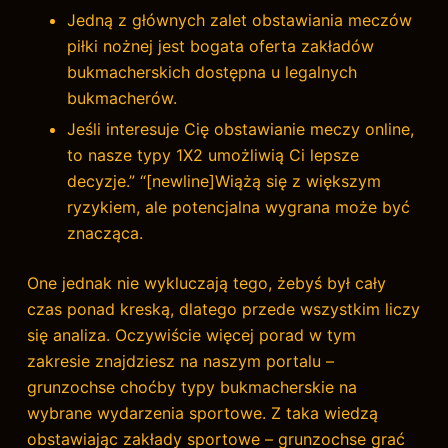
Jedną z głównych zalet obstawiania meczów
piłki nożnej jest bogata oferta zakładów
bukmacherskich dostępna u legalnych
bukmacherów.
Jeśli interesuje Cię obstawianie meczy online,
to nasze typy 1X2 umożliwią Ci lepsze
decyzje.” “[newline]Wiążą się z większym
ryzykiem, ale potencjalna wygrana może być
znacząca.
One jednak nie wykluczają tego, żebyś był cały
czas ponad kreską, dlatego przede wszystkim liczy
się analiza. Oczywiście więcej porad w tym
zakresie znajdziesz na naszym portalu –
grunzochse choćby typy bukmacherskie na
wybrane wydarzenia sportowe. Z taka wiedzą
obstawiając zakłady sportowe – grunzochse grać