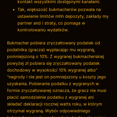
kontakt wszystkimi dostępnymi kanałami.
Tak, większość bukmacherów pozwala na
ustawienie limitów mhh depozyty, zakłady my
partner and i straty, co pomaga w
kontrolowaniu wydatków.
Bukmacher pobiera zryczałtowany podatek od
podatnika (gracza) wypłacając mu wygraną,
pomniejszoną o 10%. Z wygranej bukmacherskiej
powyżej zł pobiera się zryczałtowany podatek
dochodowy w wysokości 10% wygranej albo”
“nagrody i nie jest on pomniejszony u koszty jego
uzyskania. Pobieranie podatku z wygranych w
formie zryczałtowanej oznacza, że gracz nie musi
płacić samodzielnie podatku z wygranej ani
składać deklaracji rocznej watts roku, w którym
otrzymał wygraną. Wybór odpowiedniego