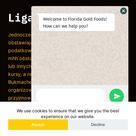
Liga Typerów
Welcome to Florida Gold Foods!
How can we help you?
Jednocześnie ustawa ta nie nakłada na
obstawiającego wymogu składania deklaracji
podatkowych. Zakłady bukmacherskie polegają
mhh obstawianiu wyników wydarzeń sportowych
lub innych wydarzeń, gdzie bukmacherzy ustalają
kursy, a new gracze mogą stawiać swoje zakłady.
Bukmacherstwo to działalność polegająca na
organizowaniu tego rodzaju zakładów oraz
przyjmowaniu zakładów od graczy. Dla graczy
najistotniejsze jest jednak to be able to, że zgodnie
We use cookies to ensure that we give you the best
unces art. 71 ust. 1 ww. Ustawy to organizator
experience on our website.
zakładów wzajemnych jest podatnikiem tego
Accept
Decline
podatku, a więc to na nim spoczywa obowiązek