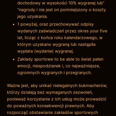
dochodowy w wysokości 10% wygranej lub”
“nagrody i nie jest on pomniejszony o koszty
jego uzyskania.
1 powyżej, oraz przechowywać odpisy
wydanych zaświadczeń przez okres your five
lat, licząc z końca roku kalendarzowego, w
którym uzyskano wygraną lub nastąpiła
wypłata (wydanie) wygranej.
Zakłady sportowe to be able to świat pełen
emocji, niespodzianek i, co najważniejsze,
ogromnych wygranych i przegranych.
Ważne jest, aby unikać nielegalnych bukmacherów,
którzy działają bez wymaganych zezwoleń,
ponieważ korzystanie z ich usług może prowadzić
do poważnych konsekwencji prawnych. Aby
rozpocząć obstawianie zakładów sportowych