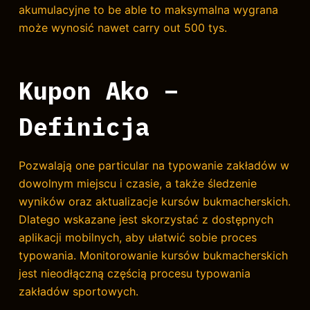
akumulacyjne to be able to maksymalna wygrana
może wynosić nawet carry out 500 tys.
Kupon Ako –
Definicja
Pozwalają one particular na typowanie zakładów w
dowolnym miejscu i czasie, a także śledzenie
wyników oraz aktualizacje kursów bukmacherskich.
Dlatego wskazane jest skorzystać z dostępnych
aplikacji mobilnych, aby ułatwić sobie proces
typowania. Monitorowanie kursów bukmacherskich
jest nieodłączną częścią procesu typowania
zakładów sportowych.