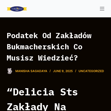
S
k
i
p
t
Podatek Od Zakładów
o
Bukmacherskich Co
c
o
Musisz Wiedzieć?
n
t
e
MANISHA SAGADAYA
JUNE 9, 2025
UNCATEGORIZED
n
t
“Delicia Sts
Zakłady Na