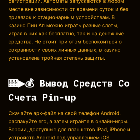
регистрации. Автоматы запускаются в любом
месте вне зависимости от времени суток и без
привязок к стационарным устройствам. В
казино Пин Ап можно играть разные слоты,
играя в них как бесплатно, так и на денежные
средства. Не стоит при этом беспокоиться о
сохранности своих личных данных, в казино
установлена тройная степень защиты.
🎰▶💰 Вывод Средств Со
Счета Pin-up
Скачайте apk-файл на свой телефон Android,
распакуйте его, а затем играйте в онлайн-игры.
Версии, доступные для планшетов iPad, iPhone и
устройств Android под управлением iOS.