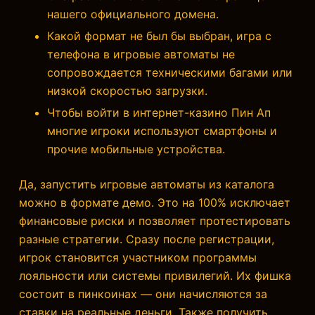
нашего официального домена.
Какой формат не был бы выбран, игра с
телефона в игровые автоматы не
сопровождается техническими багами или
низкой скоростью загрузки.
Чтобы войти в интернет-казино Пин Ап
многие игроки используют смартфоны и
прочие мобильные устройства.
Да, запустить игровые автоматы из каталога
можно в формате демо. Это на 100% исключает
финансовые риски и позволяет протестировать
разные стратегии. Сразу после регистрации,
игрок становится участником программы
лояльности или системы привилегий. Их фишка
состоит в пинкоинах — они начисляются за
ставки на реальные деньги. Также получить