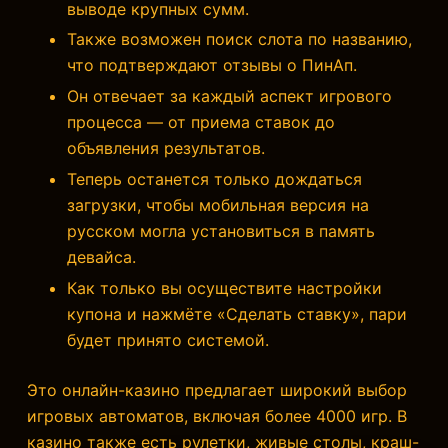
выводе крупных сумм.
Также возможен поиск слота по названию,
что подтверждают отзывы о ПинАп.
Он отвечает за каждый аспект игрового
процесса — от приема ставок до
объявления результатов.
Теперь останется только дождаться
загрузки, чтобы мобильная версия на
русском могла установиться в память
девайса.
Как только вы осуществите настройки
купона и нажмёте «Сделать ставку», пари
будет принято системой.
Это онлайн-казино предлагает широкий выбор
игровых автоматов, включая более 4000 игр. В
казино также есть рулетки, живые столы, краш-