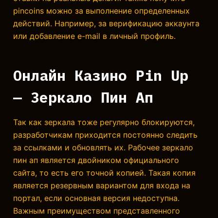
pincoins можно за выполнение определенных
действий. Например, за верификацию аккаунта
или добавление e-mail в личный профиль.
Онлайн Казино Pin Up
— Зеркало Пин Ап
Так как зеркала тоже регулярно блокируются,
разработчикам приходится постоянно следить
за ссылками и обновлять их. Рабочее зеркало
пин ап является двойником официального
сайта, то есть его точной копией. Такая копия
является резервным вариантом для входа на
портал, если основная версия недоступна.
Важным преимуществом представленного