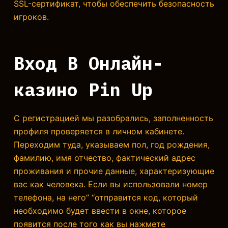
SSL-сертификат, чтобы обеспечить безопасность
игроков.
Вход В Онлайн-
казино Pin Up
С регистрацией мы разобрались, заполненность
профиля проверяется в личном кабинете.
Переходим туда, указываем пол, год рождения,
фамилию, имя отчество, фактический адрес
проживания и прочие данные, характеризующие
вас как человека. Если вы использовали номер
телефона, на него” “отправится код, который
необходимо будет ввести в окне, которое
появится после того как вы нажмете