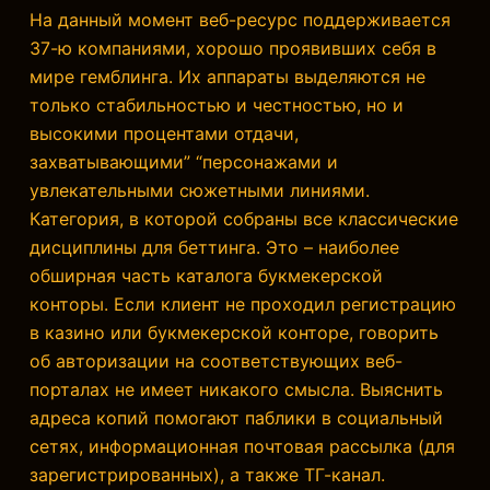
На данный момент веб-ресурс поддерживается
37-ю компаниями, хорошо проявивших себя в
мире гемблинга. Их аппараты выделяются не
только стабильностью и честностью, но и
высокими процентами отдачи,
захватывающими” “персонажами и
увлекательными сюжетными линиями.
Категория, в которой собраны все классические
дисциплины для беттинга. Это – наиболее
обширная часть каталога букмекерской
конторы. Если клиент не проходил регистрацию
в казино или букмекерской конторе, говорить
об авторизации на соответствующих веб-
порталах не имеет никакого смысла. Выяснить
адреса копий помогают паблики в социальный
сетях, информационная почтовая рассылка (для
зарегистрированных), а также ТГ-канал.