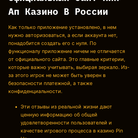
Ап Казино В России
Как только приложение установлено, в нем
нужно авторизоваться, а если аккаунта нет,
понадобится создать его с нуля. По
функционалу приложение ничем не отличается
от официального сайта. Это главные критерии,
которые важно учитывать, выбирая зеркало. Из-
за этого игрок не может быть уверен в
безопасности платежной, а также
конфиденциальности.
Эти отзывы из реальной жизни дают
ценную информацию об общей
удовлетворенности пользователей и
качестве игрового процесса в казино Pin