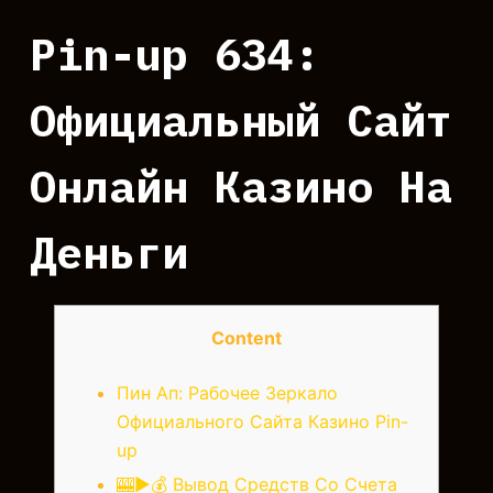
Pin-up 634:
Официальный Сайт
Онлайн Казино На
Деньги
Content
Пин Ап: Рабочее Зеркало
Официального Сайта Казино Pin-
up
🎰▶💰 Вывод Средств Со Счета