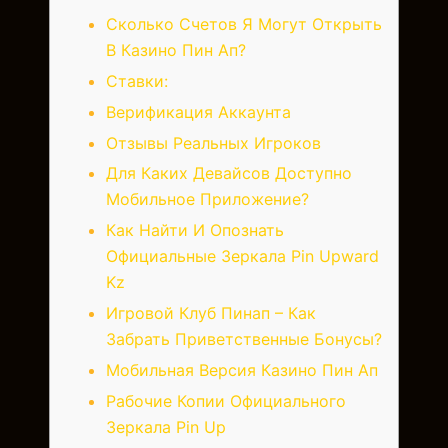
Сколько Счетов Я Могут Открыть
В Казино Пин Ап?
Ставки:
Верификация Аккаунта
Отзывы Реальных Игроков
Для Каких Девайсов Доступно
Мобильное Приложение?
Как Найти И Опознать
Официальные Зеркала Pin Upward
Kz
Игровой Клуб Пинап – Как
Забрать Приветственные Бонусы?
Мобильная Версия Казино Пин Ап
Рабочие Копии Официального
Зеркала Pin Up