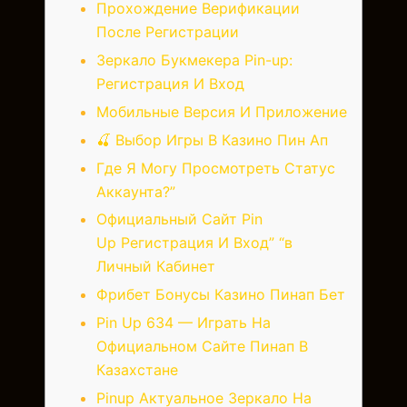
Прохождение Верификации
После Регистрации
Зеркало Букмекера Pin-up:
Регистрация И Вход
Мобильные Версия И Приложение
🍒️ Выбор Игры В Казино Пин Ап
Где Я Могу Просмотреть Статус
Аккаунта?”
Официальный Сайт Pin
Up Регистрация И Вход” “в
Личный Кабинет
Фрибет Бонусы Казино Пинап Бет
Pin Up 634 — Играть На
Официальном Сайте Пинап В
Казахстане
Pinup Актуальное Зеркало На