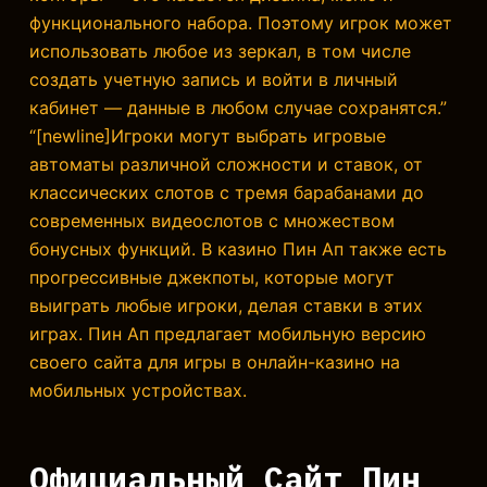
функционального набора. Поэтому игрок может
использовать любое из зеркал, в том числе
создать учетную запись и войти в личный
кабинет — данные в любом случае сохранятся.”
“[newline]Игроки могут выбрать игровые
автоматы различной сложности и ставок, от
классических слотов с тремя барабанами до
современных видеослотов с множеством
бонусных функций. В казино Пин Ап также есть
прогрессивные джекпоты, которые могут
выиграть любые игроки, делая ставки в этих
играх. Пин Ап предлагает мобильную версию
своего сайта для игры в онлайн-казино на
мобильных устройствах.
Официальный Сайт Пин