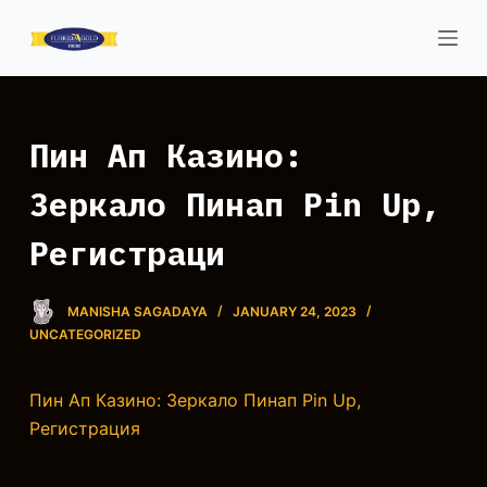
S
k
i
p
t
Пин Ап Казино:
o
Зеркало Пинап Pin Up,
c
o
Регистраци
n
t
e
MANISHA SAGADAYA
JANUARY 24, 2023
n
UNCATEGORIZED
t
Пин Ап Казино: Зеркало Пинап Pin Up,
Регистрация