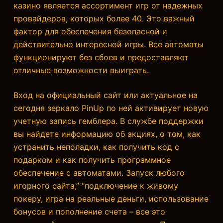
казино является ассортимент игр от надежных
провайдеров, которых более 40. Это важный
фактор для обеспечения безопасной и
действительно интересной игры. Все автоматы
функционируют без сбоев и предоставляют
отличные возможности выиграть.
Вход на официальный сайт или актуальное на
сегодня зеркало PinUp по ней активирует новую
учетную запись гемблера. В службе поддержки
вы найдете информацию об акциях, о том, как
устранить неполадки, как получить код с
подарком и как получить программное
обеспечение с автоматами. Запуск любого
игорного сайта,” “подключение к живому
покеру, игра на реальные деньги, использование
бонусов и пополнение счета – все это