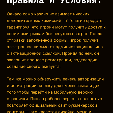
Однако само казино не взимает никаких
дополнительных комиссий за” “снятие средств,
гарантируя, что игроки могут получить доступ к
своим выигрышам без ненужных затрат. После
отправки заполненной формы, игрок получит
электронное письмо от администрации казино
с активационной ссылкой. Пройдя по ней, он
завершит процесс регистрации, подтвердив
создание своего аккаунта.
Там же можно обнаружить панель авторизации
и регистрации, кнопку для смены языка и для
того чтобы перейти на мобильную версию
странички. Пин ап рабочее зеркало полностью
повторяет официальный сайт букмекерской
конторы — это касается дизайна, меню и