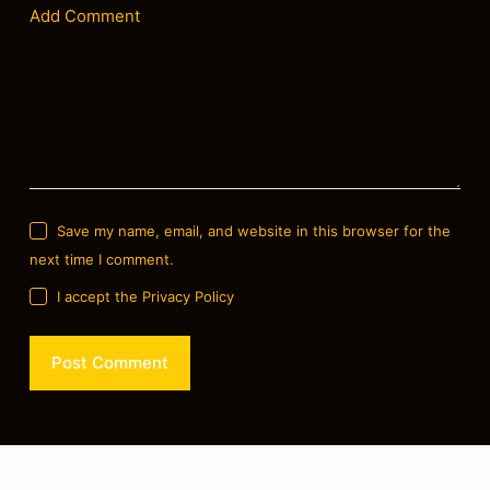
Add Comment
Save my name, email, and website in this browser for the
next time I comment.
I accept the
Privacy Policy
Post Comment