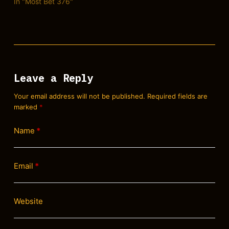
In "Most Bet 376"
Leave a Reply
Your email address will not be published.
Required fields are
marked
*
Name
*
Email
*
Website