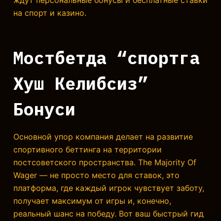
на спорт и казино.
Мостбетда “спортга
Хуш Келибсиз”
Бонуси
Основной упор компания делает на развитие
спортивного беттинга на территории
постсоветского пространства. The Majority Of
Wager — не просто место для ставок, это
платформа, где каждый игрок чувствует заботу,
получает максимум от игры и, конечно,
реальный шанс на победу. Вот ваш быстрый гид