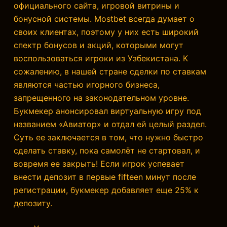
официального сайта, игровой витрины и
бонусной системы. Mostbet всегда думает о
своих клиентах, поэтому у них есть широкий
спектр бонусов и акций, которыми могут
воспользоваться игроки из Узбекистана. К
сожалению, в нашей стране сделки по ставкам
являются частью игорного бизнеса,
запрещенного на законодательном уровне.
Букмекер анонсировал виртуальную игру под
названием «Авиатор» и отдал ей целый раздел.
Суть ее заключается в том, что нужно быстро
сделать ставку, пока самолёт не стартовал, и
вовремя ее закрыть! Если игрок успевает
внести депозит в первые fifteen минут после
регистрации, букмекер добавляет еще 25% к
депозиту.