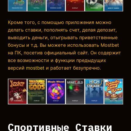
Кроме того, с помощью приложения можно
делать ставки, пополнять счет, делая депозит,
выводить деньги, отыгрывать приветственные
бонусы и т.д. Вы можете использовать Mostbet
на ПК, посетив официальный сайт. Он содержит
все возможности и функции предыдущих
версий
mostbet
и работает безупречно.
Спортивные Ставки