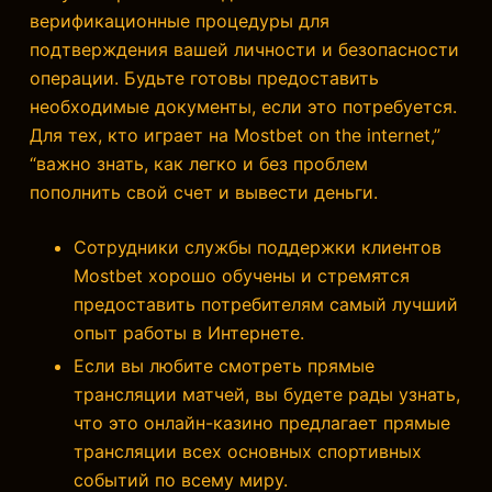
верификационные процедуры для
подтверждения вашей личности и безопасности
операции. Будьте готовы предоставить
необходимые документы, если это потребуется.
Для тех, кто играет на Mostbet on the internet,”
“важно знать, как легко и без проблем
пополнить свой счет и вывести деньги.
Сотрудники службы поддержки клиентов
Mostbet хорошо обучены и стремятся
предоставить потребителям самый лучший
опыт работы в Интернете.
Если вы любите смотреть прямые
трансляции матчей, вы будете рады узнать,
что это онлайн-казино предлагает прямые
трансляции всех основных спортивных
событий по всему миру.