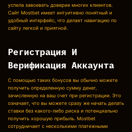
успела завоевать доверие многих клиентов.
Сайт Mostbet имеет интуитивно понятный и
удобный интерфейс, что делает навигацию по
сайту легкой и приятной.
Регистрация И
Верификация Аккаунта
С помощью таких бонусов вы обычно можете
получить определенную сумму денег,
зачисленную на ваш счет при регистрации. Это
означает, что вы можете сразу же начать делать
ставки без какого-либо риска и потенциально
получить хорошую прибыль. Mostbet
сотрудничает с несколькими платежными