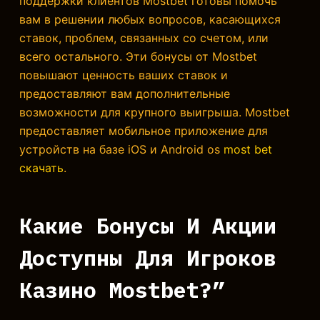
поддержки клиентов Mostbet готовы помочь
вам в решении любых вопросов, касающихся
ставок, проблем, связанных со счетом, или
всего остального. Эти бонусы от Mostbet
повышают ценность ваших ставок и
предоставляют вам дополнительные
возможности для крупного выигрыша. Mostbet
предоставляет мобильное приложение для
устройств на базе iOS и Android os
most bet
скачать
.
Какие Бонусы И Акции
Доступны Для Игроков
Казино Mostbet?”