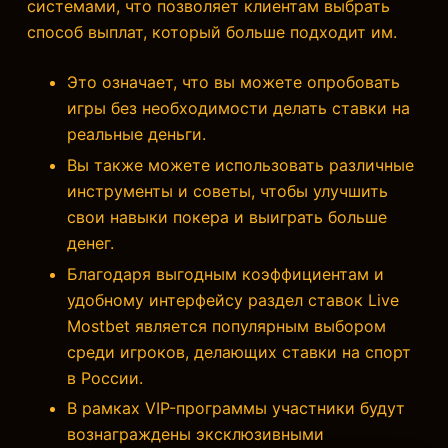
системами, что позволяет клиентам выбрать
способ выплат, который больше подходит им.
Это означает, что вы можете опробовать
игры без необходимости делать ставки на
реальные деньги.
Вы также можете использовать различные
инструменты и советы, чтобы улучшить
свои навыки покера и выиграть больше
денег.
Благодаря выгодным коэффициентам и
удобному интерфейсу раздел ставок Live
Mostbet является популярным выбором
среди игроков, делающих ставки на спорт
в России.
В рамках VIP-программы участники будут
вознаграждены эксклюзивными