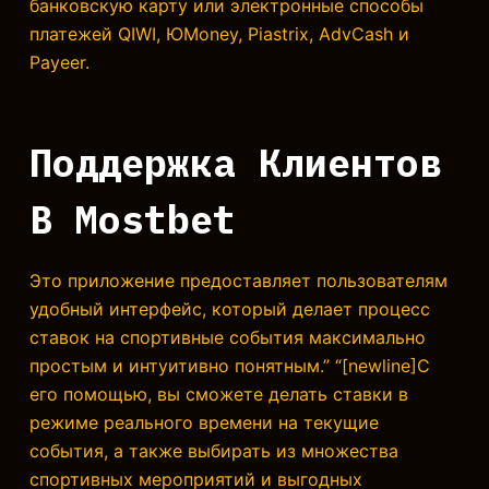
банковскую карту или электронные способы
платежей QIWI, ЮMoney, Piastrix, AdvCash и
Payeer.
Поддержка Клиентов
В Mostbet
Это приложение предоставляет пользователям
удобный интерфейс, который делает процесс
ставок на спортивные события максимально
простым и интуитивно понятным.” “[newline]С
его помощью, вы сможете делать ставки в
режиме реального времени на текущие
события, а также выбирать из множества
спортивных мероприятий и выгодных