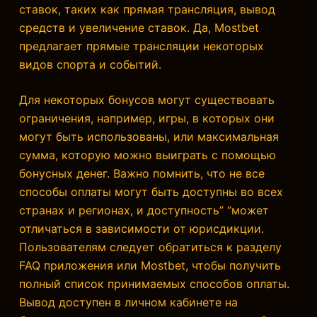
ставок, таких как прямая трансляция, вывод
средств и увеличение ставок. Да, Mostbet
предлагает прямые трансляции некоторых
видов спорта и событий.
Для некоторых бонусов могут существовать
ограничения, например, игры, в которых они
могут быть использованы, или максимальная
сумма, которую можно выиграть с помощью
бонусных денег. Важно помнить, что не все
способы оплаты могут быть доступны во всех
странах и регионах, и доступность” “может
отличаться в зависимости от юрисдикции.
Пользователям следует обратиться к разделу
FAQ приложения или Mostbet, чтобы получить
полный список принимаемых способов оплаты.
Вывод доступен в личном кабинете на