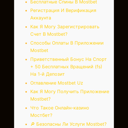
Бесплатные Спины В Mostbet
Регистрация И Верификация
Аккаунта
Как Я Могу Зарегистрировать
Счет В Mostbet?
Способы Оплаты В Приложении
Mostbet
Приветственный Бонус На Спорт
+ 50 Бесплатных Вращений (fs)
На 1-й Депозит
Оглавление Mostbet Uz
Как Я Могу Получить Приложение
Mostbet?
Что Такое Онлайн-казино
Мостбет?
🔎 Безопасны Ли Услуги Mostbet?