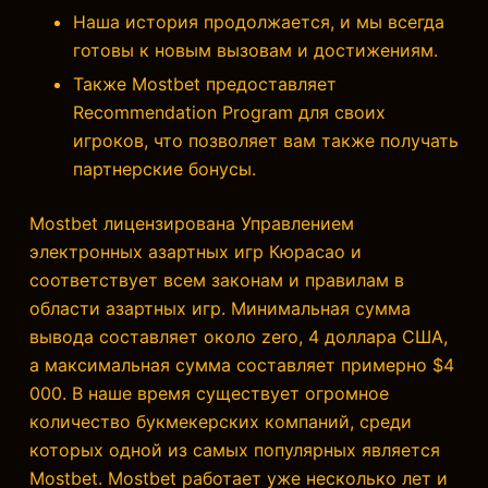
Наша история продолжается, и мы всегда
готовы к новым вызовам и достижениям.
Также Mostbet предоставляет
Recommendation Program для своих
игроков, что позволяет вам также получать
партнерские бонусы.
Mostbet лицензирована Управлением
электронных азартных игр Кюрасао и
соответствует всем законам и правилам в
области азартных игр. Минимальная сумма
вывода составляет около zero, 4 доллара США,
а максимальная сумма составляет примерно $4
000. В наше время существует огромное
количество букмекерских компаний, среди
которых одной из самых популярных является
Mostbet. Mostbet работает уже несколько лет и