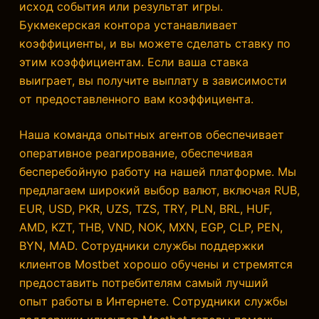
исход события или результат игры.
Букмекерская контора устанавливает
коэффициенты, и вы можете сделать ставку по
этим коэффициентам. Если ваша ставка
выиграет, вы получите выплату в зависимости
от предоставленного вам коэффициента.
Наша команда опытных агентов обеспечивает
оперативное реагирование, обеспечивая
бесперебойную работу на нашей платформе. Мы
предлагаем широкий выбор валют, включая RUB,
EUR, USD, PKR, UZS, TZS, TRY, PLN, BRL, HUF,
AMD, KZT, THB, VND, NOK, MXN, EGP, CLP, PEN,
BYN, MAD. Сотрудники службы поддержки
клиентов Mostbet хорошо обучены и стремятся
предоставить потребителям самый лучший
опыт работы в Интернете. Сотрудники службы