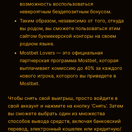
возможность воспользоваться
невероятным бездепозитным бонусом.
Таким образом, независимо от того, откуда
вы родом, вы сможете пользоваться этим
сайтом букмекерской конторы на своем
родном языке.
Mostbet Lovers — это официальная
партнерская программа Mostbet, которая
выплачивает комиссию до 40% за каждого
нового игрока, которого вы приведете в
Mostbet.
Чтобы снять свой выигрыш, просто войдите в
свой аккаунт и нажмите на кнопку ‘Снять’. Затем
вы сможете выбрать один из множества
способов вывода средств, включая банковский
перевод, электронный кошелек или кредитную/