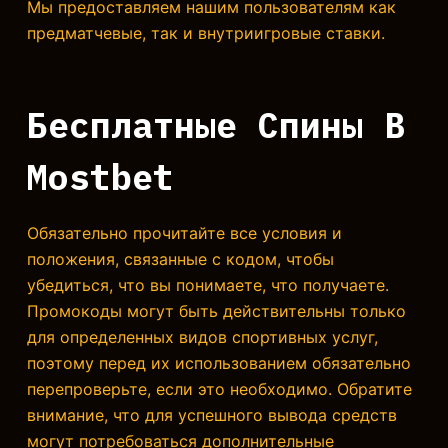
Мы предоставляем нашим пользователям как
предматчевые, так и внутриигровые ставки.
Бесплатные Спины В
Mostbet
Обязательно прочитайте все условия и
положения, связанные с кодом, чтобы
убедиться, что вы понимаете, что получаете.
Промокоды могут быть действительны только
для определенных видов спортивных услуг,
поэтому перед их использованием обязательно
перепроверьте, если это необходимо. Обратите
внимание, что для успешного вывода средств
могут потребоваться дополнительные