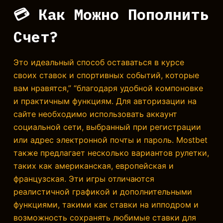
💳 Как Можно Пополнить
Счет?
Это идеальный способ оставаться в курсе
своих ставок и спортивных событий, которые
вам нравятся,” “благодаря удобной компоновке
и практичным функциям. Для авторизации на
сайте необходимо использовать аккаунт
социальной сети, выбранный при регистрации
или адрес электронной почты и пароль. Mostbet
также предлагает несколько вариантов рулетки,
таких как американская, европейская и
французская. Эти игры отличаются
реалистичной графикой и дополнительными
функциями, такими как ставки на ипподром и
возможность сохранять любимые ставки для