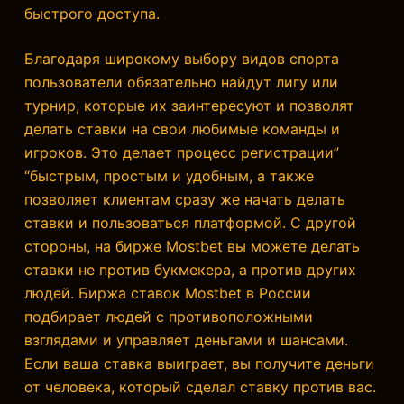
быстрого доступа.
Благодаря широкому выбору видов спорта
пользователи обязательно найдут лигу или
турнир, которые их заинтересуют и позволят
делать ставки на свои любимые команды и
игроков. Это делает процесс регистрации”
“быстрым, простым и удобным, а также
позволяет клиентам сразу же начать делать
ставки и пользоваться платформой. С другой
стороны, на бирже Mostbet вы можете делать
ставки не против букмекера, а против других
людей. Биржа ставок Mostbet в России
подбирает людей с противоположными
взглядами и управляет деньгами и шансами.
Если ваша ставка выиграет, вы получите деньги
от человека, который сделал ставку против вас.