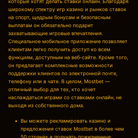
которые хотят делать ставки онлайн. Благодаря
широкому спектру игр казино и рынков ставок
на спорт, щедрым бонусам и безопасным
выплатам он обязательно подарит
захватывающие игровые впечатления.
Специальное мобильное приложение позволяет
клиентам легко получить доступ ко всем
функциям, доступным на веб-сайте. Кроме того,
он предлагает комплексные возможности
поддержки клиентов по электронной почте,
телефону или в чате. В целом, Mostbet —
отличный выбор для тех, кто хочет
наслаждаться играми со ставками онлайн, не
выходя из собственного дома.
Вы можете рекламировать казино и
предложения ставок Mostbet в более чем
50 странах и получать пожизненные