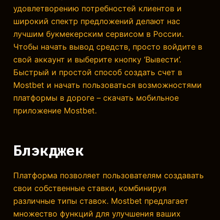
удовлетворению потребностей клиентов и
широкий спектр предложений делают нас
лучшим букмекерским сервисом в России.
Чтобы начать вывод средств, просто войдите в
свой аккаунт и выберите кнопку ‘Вывести’.
Быстрый и простой способ создать счет в
Mostbet и начать пользоваться возможностями
платформы в дороге – скачать мобильное
приложение Mostbet.
Блэкджек
Платформа позволяет пользователям создавать
свои собственные ставки, комбинируя
различные типы ставок. Mostbet предлагает
множество функций для улучшения ваших