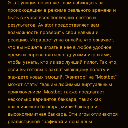
Эта функция позволяет вам наблюдать за
происходящим в режиме реального времени и
быть в курсе всех последних счетов и
результатов. Aviator предоставляет вам
возможность проверить свои навыки и
реакцию. Игра доступна онлайн, что означает,
что вы можете играть в нее в любое удобное
время и соревноваться с другими игроками,
чтобы узнать, кто из вас лучший пилот. Так что,
если вы готовы к захватывающему полету и
жаждете новых эмоций, “Авиатор” на “Mostbet”
может стать” “вашим любимым виртуальным
приключением. Mostbet также предлагает
несколько вариантов баккара, таких как
классическая баккара, мини-баккара и
высоколимитная баккара. Эти игры отличаются
реалистичной графикой и оснащены