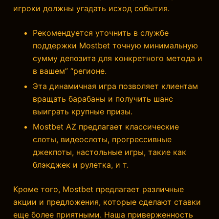
игроки должны угадать исход события.
Рекомендуется уточнить в службе
поддержки Mostbet точную минимальную
сумму депозита для конкретного метода и
в вашем” “регионе.
Эта динамичная игра позволяет клиентам
вращать барабаны и получить шанс
выиграть крупные призы.
Mostbet AZ предлагает классические
слоты, видеослоты, прогрессивные
джекпоты, настольные игры, такие как
блэкджек и рулетка, и т.
Кроме того, Mostbet предлагает различные
акции и предложения, которые сделают ставки
еще более приятными. Наша приверженность