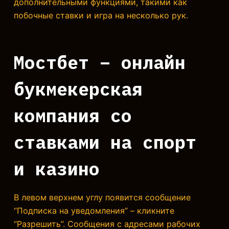
дополнительными функциями, такими как
побочные ставки и игра на несколько рук.
Мостбет – онлайн
букмекерская
компания со
ставками на спорт
и казино
В левом верхнем углу появится сообщение
“Подписка на уведомления” – кликните
“Разрешить”. Сообщения с адресами рабочих