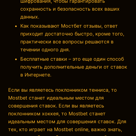
шифрования, чтобы гарантировать
сохранность и безопасность всех ваших
данных.
Как показывают Мостбет отзывы, ответ
приходит достаточно быстро, кроме того,
практически все вопросы решаются в
течении одного дня.
Бесплатные ставки – это еще один способ
получить дополнительные деньги от ставок
в Интернете.
Если вы являетесь поклонником тенниса, то
Mostbet станет идеальным местом для
совершения ставок. Если вы являетесь
поклонником хоккея, то Mostbet станет
идеальным местом для совершения ставок. Для
тех, кто играет на Mostbet online, важно знать,