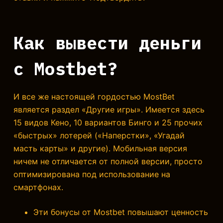
Как вывести деньги
с Mostbet?
И все же настоящей гордостью MostBet
является раздел «Другие игры». Имеется здесь
15 видов Кено, 10 вариантов Бинго и 25 прочих
«быстрых» лотерей («Наперстки», «Угадай
масть карты» и другие). Мобильная версия
ничем не отличается от полной версии, просто
оптимизирована под использование на
смартфонах.
Эти бонусы от Mostbet повышают ценность