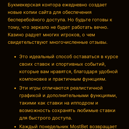
Букмекерская контора ежедневно создает
новые копии сайта для обеспечения
бесперебойного доступа. Но будьте готовы к
тому, что зеркало не будет работать вечно.
Казино радует многих игроков, о чем
свидетельствуют многочисленные отзывы.
Это идеальный способ оставаться в курсе
своих ставок и спортивных событий,
которые вам нравятся, благодаря удобной
компоновке и практичным функциям.
Эти игры отличаются реалистичной
графикой и дополнительными функциями,
такими как ставки на ипподром и
возможность сохранять любимые ставки
для быстрого доступа.
Каждый понедельник MostBet возвращает