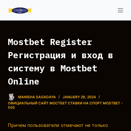
S
k
i
p
t
Mostbet Register
o
Регистрация и вход в
c
o
систему в Mostbet
n
t
Online
e
n
MANISHA SAGADAYA
JANUARY 28, 2024
t
ОФИЦИАЛЬНЫЙ САЙТ МОСТБЕТ СТАВКИ НА СПОРТ MOSTBET -
505
Причем пользователи отмечают не только