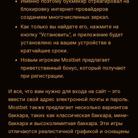
Именно поэтому букмекер отреагировал на
блокировку интернет-провайдеров
созданием многочисленных зеркал.
Как только вы найдете его, нажмите на
кнопку “Установить”, и приложение будет
установлено на вашем устройстве в
кратчайшие сроки.
Новым игрокам Mostbet предлагает
приветственный бонус, который получают
при регистрации.
И все, что вам нужно для входа на сайт – это
ввести свой адрес электронной почты и пароль.
Mostbet также предлагает несколько вариантов
баккара, таких как классическая баккара, мини-
баккара и высоколимитная баккара. Эти игры
отличаются реалистичной графикой и оснащены