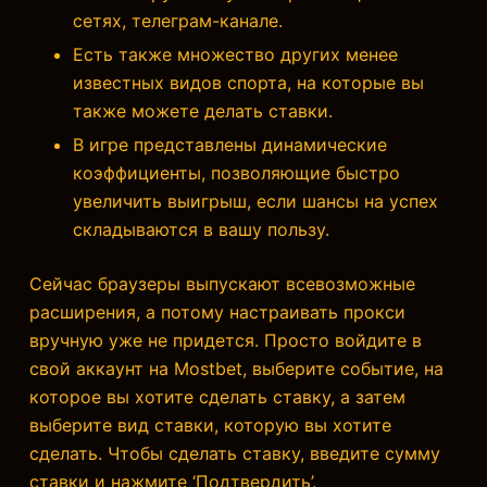
сетях, телеграм-канале.
Есть также множество других менее
известных видов спорта, на которые вы
также можете делать ставки.
В игре представлены динамические
коэффициенты, позволяющие быстро
увеличить выигрыш, если шансы на успех
складываются в вашу пользу.
Сейчас браузеры выпускают всевозможные
расширения, а потому настраивать прокси
вручную уже не придется. Просто войдите в
свой аккаунт на Mostbet, выберите событие, на
которое вы хотите сделать ставку, а затем
выберите вид ставки, которую вы хотите
сделать. Чтобы сделать ставку, введите сумму
ставки и нажмите ‘Подтвердить’.