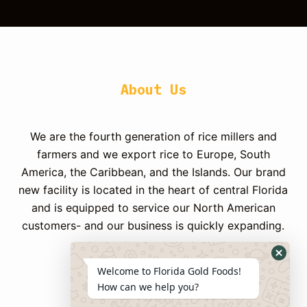
About Us
We are the fourth generation of rice millers and
farmers and we export rice to Europe, South
America, the Caribbean, and the Islands.
Our brand
new facility is located in the heart of central Florida
and is equipped to service our North American
customers- and our business is quickly expanding.
Welcome to Florida Gold Foods!
Contact Us
How can we help you?