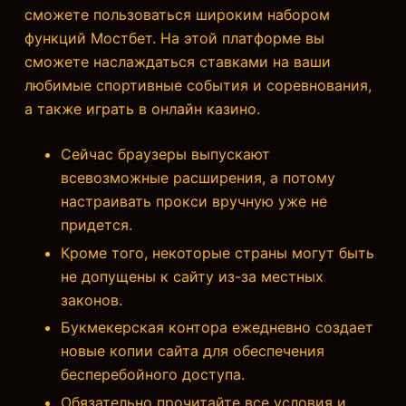
сможете пользоваться широким набором
функций Мостбет. На этой платформе вы
сможете наслаждаться ставками на ваши
любимые спортивные события и соревнования,
а также играть в онлайн казино.
Сейчас браузеры выпускают
всевозможные расширения, а потому
настраивать прокси вручную уже не
придется.
Кроме того, некоторые страны могут быть
не допущены к сайту из-за местных
законов.
Букмекерская контора ежедневно создает
новые копии сайта для обеспечения
бесперебойного доступа.
Обязательно прочитайте все условия и