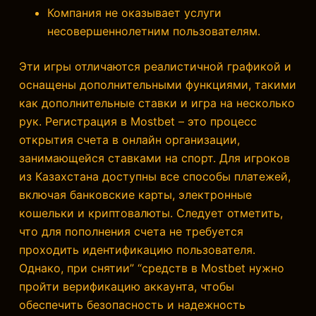
Компания не оказывает услуги
несовершеннолетним пользователям.
Эти игры отличаются реалистичной графикой и
оснащены дополнительными функциями, такими
как дополнительные ставки и игра на несколько
рук. Регистрация в Mostbet – это процесс
открытия счета в онлайн организации,
занимающейся ставками на спорт. Для игроков
из Казахстана доступны все способы платежей,
включая банковские карты, электронные
кошельки и криптовалюты. Следует отметить,
что для пополнения счета не требуется
проходить идентификацию пользователя.
Однако, при снятии” “средств в Mostbet нужно
пройти верификацию аккаунта, чтобы
обеспечить безопасность и надежность