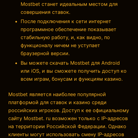
Mostbet станет идеальным местом для
совершения ставок.
После подключения к сети интернет
программное обеспечение показывает
стабильную работу, и, как видно, по
функционалу ничем не уступает
браузерной версии.
Вы можете скачать Mostbet для Android
или iOS, и вы сможете получить доступ ко
всем играм, бонусам и функциям казино.
Mostbet является наиболее популярной
платформой для ставок и казино среди
российских игроков. Доступ к ее официальному
сайту Mostbet. ru возможен только с IP-адресов
на территории Российской Федерации. Однако
клиенты могут использовать смену IP-адресов