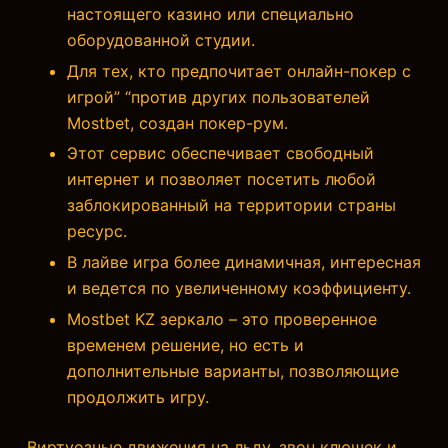
настоящего казино или специально
оборудованной студии.
Для тех, кто предпочитает онлайн-покер с
игрой” “против других пользователей
Mostbet, создан покер-рум.
Этот сервис обеспечивает свободный
интернет и позволяет посетить любой
заблокированный на территории страны
ресурс.
В лайве игра более динамичная, интересная
и ведется по увеличенному коэффициенту.
Mostbet KZ зеркало – это проверенное
временем решение, но есть и
дополнительные варианты, позволяющие
продолжить игру.
Виртуозные движения на льду, звон клюшек и