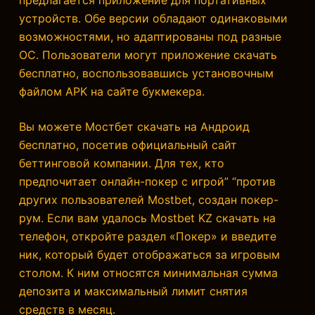
устройств. Обе версии обладают одинаковыми
возможностями, но адаптированы под разные
ОС. Пользователи могут приложение скачать
бесплатно, воспользовавшись установочным
файлом APK на сайте букмекера.
Вы можете Мостбет скачать на Андроид
бесплатно, посетив официальный сайт
беттинговой компании. Для тех, кто
предпочитает онлайн-покер с игрой” “против
других пользователей Mostbet, создан покер-
рум. Если вам удалось Mostbet KZ скачать на
телефон, откройте раздел «Покер» и введите
ник, который будет отображаться за игровым
столом. К ним относятся минимальная сумма
депозита и максимальный лимит снятия
средств в месяц.