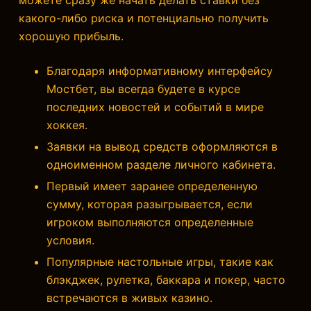
можете сразу же начать делать ставки без
какого-либо риска и потенциально получить
хорошую прибыль.
Благодаря информативному интерфейсу
Мостбет, вы всегда будете в курсе
последних новостей и событий в мире
хоккея.
Заявки на вывод средств оформляются в
одноименном разделе личного кабинета.
Первый имеет заранее определенную
сумму, которая разыгрывается, если
игроком выполняются определенные
условия.
Популярные настольные игры, такие как
блэкджек, рулетка, баккара и покер, часто
встречаются в живых казино.