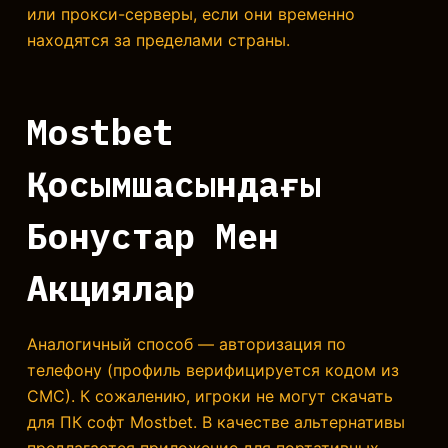
или прокси-серверы, если они временно
находятся за пределами страны.
Mostbet
Қосымшасындағы
Бонустар Мен
Акциялар
Аналогичный способ — авторизация по
телефону (профиль верифицируется кодом из
СМС). К сожалению, игроки не могут скачать
для ПК софт Mostbet. В качестве альтернативы
предлагается приложение для портативных