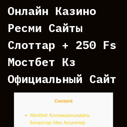
Онлайн Казино
Ресми Сайты
Слоттар + 250 Fs
Мостбет Кз
Официальный Сайт
Content
Mostbet Қосымшасындағы
Бонустар Мен Акциялар