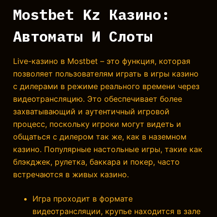
Mostbet Kz Казино:
Автоматы И Слоты
Live-казино в Mostbet – это функция, которая
позволяет пользователям играть в игры казино
с дилерами в режиме реального времени через
видеотрансляцию. Это обеспечивает более
захватывающий и аутентичный игровой
процесс, поскольку игроки могут видеть и
общаться с дилером так же, как в наземном
казино. Популярные настольные игры, такие как
блэкджек, рулетка, баккара и покер, часто
встречаются в живых казино.
Игра проходит в формате
видеотрансляции, крупье находится в зале