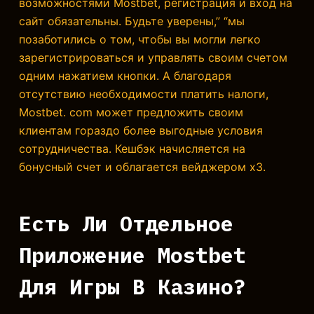
возможностями Mostbet, регистрация и вход на
сайт обязательны. Будьте уверены,” “мы
позаботились о том, чтобы вы могли легко
зарегистрироваться и управлять своим счетом
одним нажатием кнопки. А благодаря
отсутствию необходимости платить налоги,
Mostbet. com может предложить своим
клиентам гораздо более выгодные условия
сотрудничества. Кешбэк начисляется на
бонусный счет и облагается вейджером х3.
Есть Ли Отдельное
Приложение Mostbet
Для Игры В Казино?