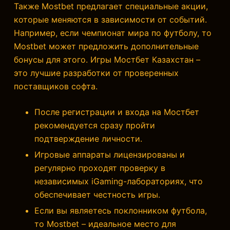
Также Mostbet предлагает специальные акции,
которые меняются в зависимости от событий.
Например, если чемпионат мира по футболу, то
Mostbet может предложить дополнительные
бонусы для этого. Игры Мостбет Казахстан –
это лучшие разработки от проверенных
поставщиков софта.
После регистрации и входа на Мостбет
рекомендуется сразу пройти
подтверждение личности.
Игровые аппараты лицензированы и
регулярно проходят проверку в
независимых iGaming-лабораториях, что
обеспечивает честность игры.
Если вы являетесь поклонником футбола,
то Mostbet – идеальное место для