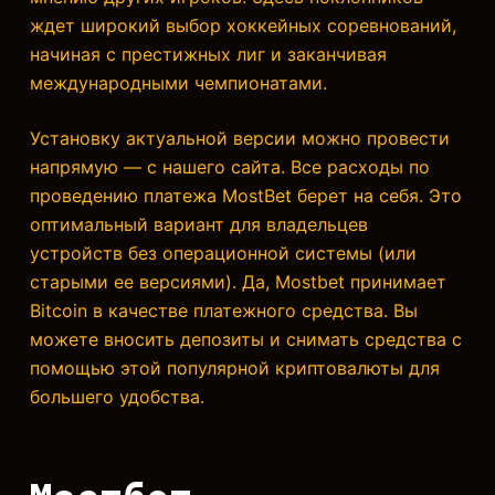
ждет широкий выбор хоккейных соревнований,
начиная с престижных лиг и заканчивая
международными чемпионатами.
Установку актуальной версии можно провести
напрямую — с нашего сайта. Все расходы по
проведению платежа MostBet берет на себя. Это
оптимальный вариант для владельцев
устройств без операционной системы (или
старыми ее версиями). Да, Mostbet принимает
Bitcoin в качестве платежного средства. Вы
можете вносить депозиты и снимать средства с
помощью этой популярной криптовалюты для
большего удобства.