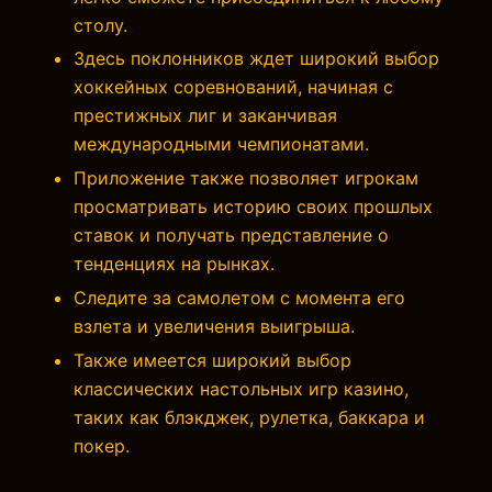
столу.
Здесь поклонников ждет широкий выбор
хоккейных соревнований, начиная с
престижных лиг и заканчивая
международными чемпионатами.
Приложение также позволяет игрокам
просматривать историю своих прошлых
ставок и получать представление о
тенденциях на рынках.
Следите за самолетом с момента его
взлета и увеличения выигрыша.
Также имеется широкий выбор
классических настольных игр казино,
таких как блэкджек, рулетка, баккара и
покер.