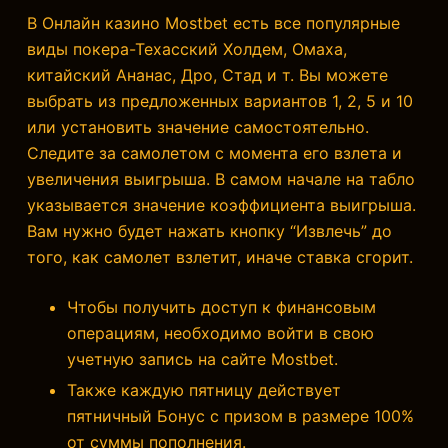
В Онлайн казино Mostbet есть все популярные
виды покера-Техасский Холдем, Омаха,
китайский Ананас, Дро, Стад и т. Вы можете
выбрать из предложенных вариантов 1, 2, 5 и 10
или установить значение самостоятельно.
Следите за самолетом с момента его взлета и
увеличения выигрыша. В самом начале на табло
указывается значение коэффициента выигрыша.
Вам нужно будет нажать кнопку “Извлечь” до
того, как самолет взлетит, иначе ставка сгорит.
Чтобы получить доступ к финансовым
операциям, необходимо войти в свою
учетную запись на сайте Mostbet.
Также каждую пятницу действует
пятничный Бонус с призом в размере 100%
от суммы пополнения.