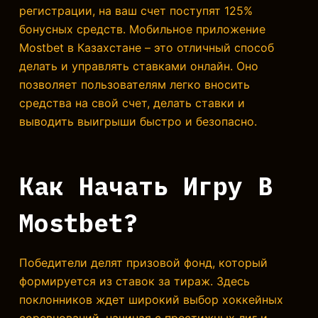
регистрации, на ваш счет поступят 125%
бонусных средств. Мобильное приложение
Mostbet в Казахстане – это отличный способ
делать и управлять ставками онлайн. Оно
позволяет пользователям легко вносить
средства на свой счет, делать ставки и
выводить выигрыши быстро и безопасно.
Как Начать Игру В
Mostbet?
Победители делят призовой фонд, который
формируется из ставок за тираж. Здесь
поклонников ждет широкий выбор хоккейных