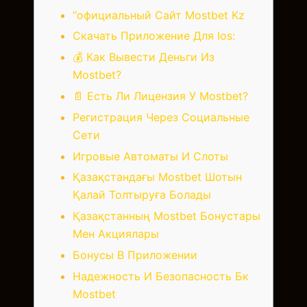
“официальный Сайт Mostbet Kz
Скачать Приложение Для Ios:
💰 Как Вывести Деньги Из
Mostbet?
📄 Есть Ли Лицензия У Mostbet?
Регистрация Через Социальные
Сети
Игровые Автоматы И Слоты
Қазақстандағы Mostbet Шотын
Қалай Толтыруға Болады
Қазақстанның Mostbet Бонустары
Мен Акциялары
Бонусы В Приложении
Надежность И Безопасность Бк
Mostbet