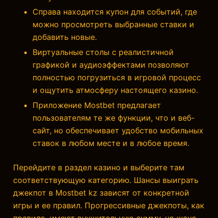
Справа находится купон для событий, где
можно просмотреть выбранные ставки и
добавить новые.
Виртуальные столы с реалистичной
графикой и аудиоэффектами позволяют
полностью погрузиться в игровой процесс
и ощутить атмосферу настоящего казино.
Приложение Mostbet предлагает
пользователям те же функции, что и веб-
сайт, но обеспечивает удобство мобильных
ставок в любом месте и в любое время.
Перейдите в раздел казино и выберите там
соответствующую категорию. Шансы выиграть
джекпот в Mostbet kz зависят от конкретной
игры и ее правил. Прогрессивные джекпоты, как