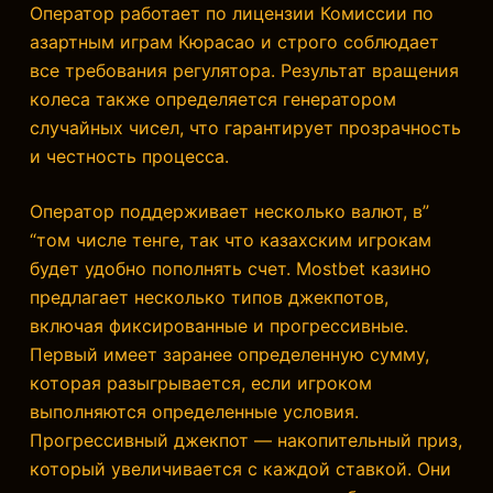
Оператор работает по лицензии Комиссии по
азартным играм Кюрасао и строго соблюдает
все требования регулятора. Результат вращения
колеса также определяется генератором
случайных чисел, что гарантирует прозрачность
и честность процесса.
Оператор поддерживает несколько валют, в”
“том числе тенге, так что казахским игрокам
будет удобно пополнять счет. Mostbet казино
предлагает несколько типов джекпотов,
включая фиксированные и прогрессивные.
Первый имеет заранее определенную сумму,
которая разыгрывается, если игроком
выполняются определенные условия.
Прогрессивный джекпот — накопительный приз,
который увеличивается с каждой ставкой. Они