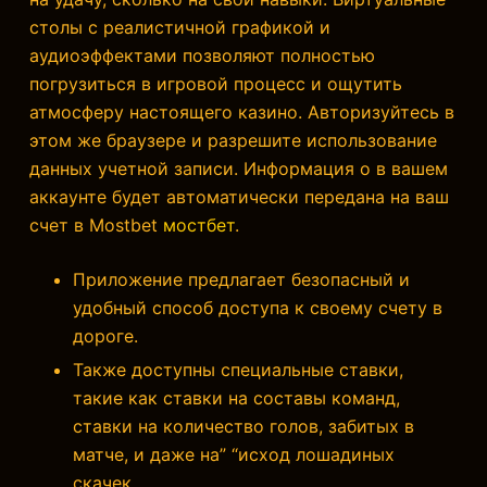
столы с реалистичной графикой и
аудиоэффектами позволяют полностью
погрузиться в игровой процесс и ощутить
атмосферу настоящего казино. Авторизуйтесь в
этом же браузере и разрешите использование
данных учетной записи. Информация о в вашем
аккаунте будет автоматически передана на ваш
счет в Mostbet
мостбет
.
Приложение предлагает безопасный и
удобный способ доступа к своему счету в
дороге.
Также доступны специальные ставки,
такие как ставки на составы команд,
ставки на количество голов, забитых в
матче, и даже на” “исход лошадиных
скачек.