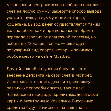
мгновенно и неограниченно свободно пополнять
счет на любую сумму. Выберите способ вывода,
укажите нужную сумму и номер карты/
кошелька. Вывод денег осуществляется таким
же способом, как и при пополнении. Время
перевода зависит от платежной системы, но
всегда до 72 часов. Теннис — еще один
популярный вид спорта, который занимает
особое место на сайте Mostbet.
Другой способ получения бонусов – это
внесение депозита на свой счет в Mostbet.
Игрок может вносить депозиты, используя
различные способы оплаты, такие как”
“банковские переводы, кредитные/дебетовые
карты и электронные кошельки. Внесенные
средства будут зачислены на ваш счет в