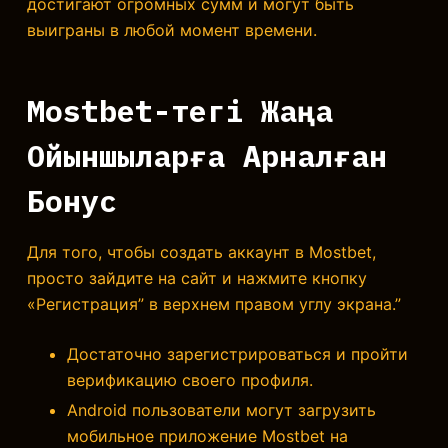
достигают огромных сумм и могут быть
выиграны в любой момент времени.
Mostbet-тегі Жаңа
Ойыншыларға Арналған
Бонус
Для того, чтобы создать аккаунт в Mostbet,
просто зайдите на сайт и нажмите кнопку
«Регистрация” в верхнем правом углу экрана.”
Достаточно зарегистрироваться и пройти
верификацию своего профиля.
Android пользователи могут загрузить
мобильное приложение Mostbet на