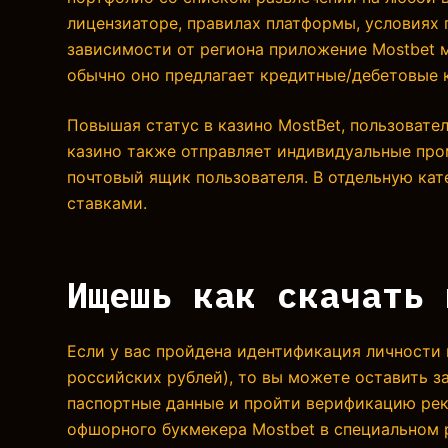
лицензиаторе, правилах платформы, условиях
зависимости от региона приложение Mostbet 
обычно оно предлагает кредитные/дебетовые 
Повышая статус в казино MostBet, пользовате
казино также отправляет индивидуальные про
почтовый ящик пользователя. В отдельную ка
ставками.
Ищешь как скачать 
Если у вас пройдена идентификация личности 
российских рублей), то вы можете оставить за
паспортные данные и пройти верификацию рек
офшорного букмекера Mostbet в специальном 