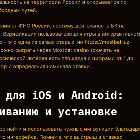
ельность на территории России и открывается по
бходных путей.
ения от ФНС России, поэтому деятельность БК на
. Верификация пользователя для игры в интерактивно
 – это одна из самых старых, но
https://mostbet-uz-
ожно сыграть через Mostbet casino (скачать на
ассической лотерее есть площадка с цифрами от 1 до
ифр и определения номинала ставки.
 для iOS и Android:
иванию и установке
ро найти и использовать нужные им функции благодар
го интерфейса. Помните, что выигрыш в ставках