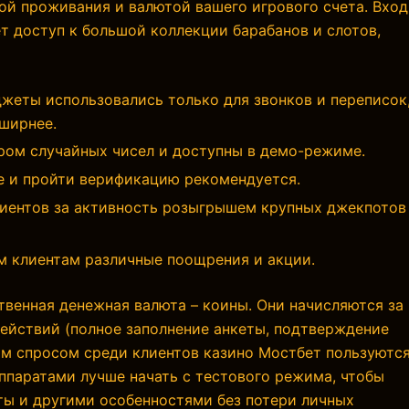
ой проживания и валютой вашего игрового счета. Вход
т доступ к большой коллекции барабанов и слотов,
джеты использовались только для звонков и переписок
ширнее.
ром случайных чисел и доступны в демо-режиме.
е и пройти верификацию рекомендуется.
иентов за активность розыгрышем крупных джекпотов
м клиентам различные поощрения и акции.
венная денежная валюта – коины. Они начисляются за
действий (полное заполнение анкеты, подтверждение
ым спросом среди клиентов казино Мостбет пользуютс
ппаратами лучше начать с тестового режима, чтобы
ты и другими особенностями без потери личных