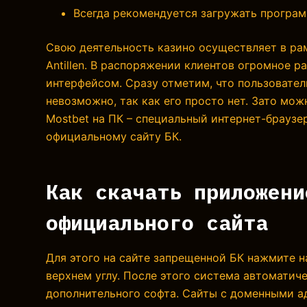
Всегда рекомендуется загружать програ
Свою деятельность казино осуществляет в ра
Antillen. В распоряжении клиентов огромное 
интерфейсом. Сразу отметим, что пользовате
невозможно, так как его просто нет. Зато мож
Mostbet на ПК – специальный интернет-браузе
официальному сайту БК.
Как скачать приложени
официального сайта
Для этого на сайте запрещенной БК нажмите н
верхнем углу. После этого система автоматич
дополнительного софта. Сайты с доменными ад