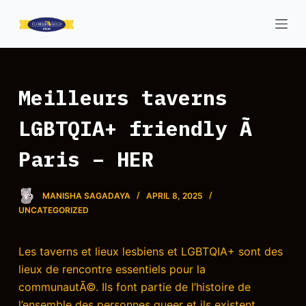
S
k
i
p
t
Meilleurs taverns
o
LGBTQIA+ friendly Ã
c
o
Paris – HER
n
t
e
MANISHA SAGADAYA
APRIL 8, 2025
n
UNCATEGORIZED
t
Les taverns et lieux lesbiens et LGBTQIA+ sont des
lieux de rencontre essentiels pour la
communautÃ©. Ils font partie de l’histoire de
l’ensemble des personnes queer et ils existent