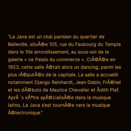
“La Java est un club parisien du quartier de
Belleville, situÃ©e 105, rue du Faubourg du Temple
dans le 10e arrondissement, au sous-sol de la
galerie « ce Palais du commerce ». CrÃ©Ã©e en
1923, cette salle Ã©tait alors un dancing, parmi les
plus rÃ©putÃ©s de la capitale. La salle a accueilli
notamment Django Reinhardt, Jean Gabin, FrÃ©hel
et les dÃ©buts de Maurice Chevalier et Ãdith Piaf.
AprÃ¨s s’Ãªtre spÃ©cialisÃ©e dans la musique
latino, La Java s’est tournÃ©e vers la musique
Ã©lectronique.”