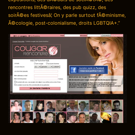
rencontres littÃ©raires, des pub quizz, des
soirÃ©es festivesâ¦ On y parle surtout fÃ©minisme,
Ã©cologie, post-colonialisme, droits LGBTQIA+.”