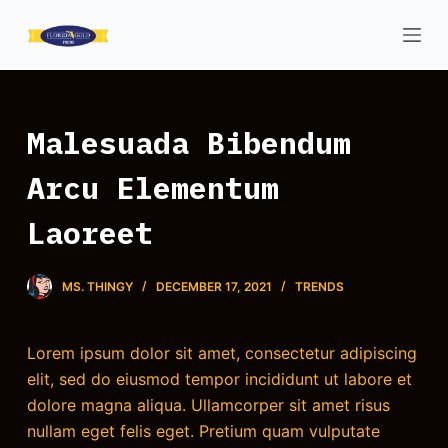
S
k
i
p
t
Malesuada Bibendum
o
Arcu Elementum
c
o
Laoreet
n
t
e
MS. THINGY
DECEMBER 17, 2021
TRENDS
n
t
Lorem ipsum dolor sit amet, consectetur adipiscing
elit, sed do eiusmod tempor incididunt ut labore et
dolore magna aliqua. Ullamcorper sit amet risus
nullam eget felis eget. Pretium quam vulputate