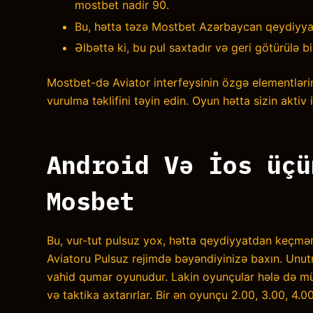
mostbet nadir 90.
Bu, hətta təzə Mostbet Azərbaycan qeydiyyat
Əlbəttə ki, bu pul saxtadır və geri götürülə b
Mostbet-də Aviator interfeysinin özgə elementlərin
vurulma təklifini təyin edin. Oyun hətta sizin aktiv
Android Və İos üç
Mosbet
Bu, vur-tut pulsuz yox, hətta qeydiyyatdan keçməm
Aviatoru Pulsuz rejimdə bəyəndiyinizə baxın. Unu
vahid qumar oyunudur. Lakin oyunçular hələ də mü
və taktika axtarırlar. Bir ən oyunçu 2.00, 3.00, 4.