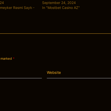
024
September 24, 2024
kmeyker Rəsmi Saytı -
In "Mostbet Casino AZ"
e marked
*
Website