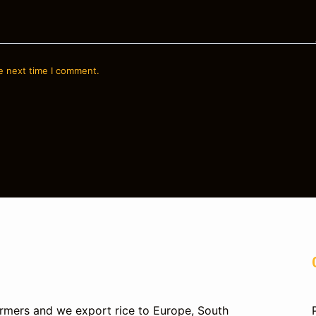
e next time I comment.
farmers and we export rice to Europe, South