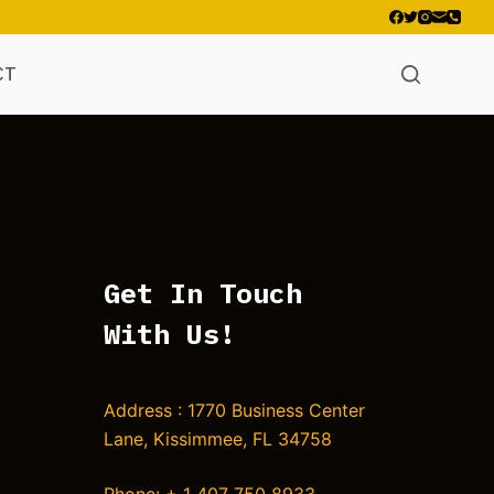
CT
Get In Touch
With Us!
Address : 1770 Business Center
Lane, Kissimmee, FL 34758
Phone: + 1 407 750 8933