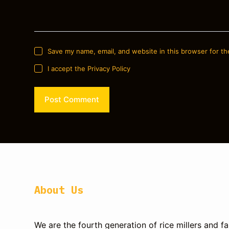
Save my name, email, and website in this browser for th
I accept the
Privacy Policy
Post Comment
About Us
We are the fourth generation of rice millers and 