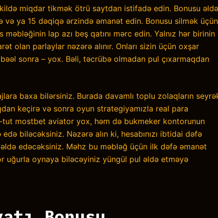
kildə miqdar tikmək ötrü saytdan istifadə edin. Bonusu əld
tə və ya 15 dəqiqə ərzində əmanət edin. Bonusu silmək üçü
məbləğinin lap azı beş qatını mərc edin. Yalnız hər birinin
t olan parlaylar nəzərə alınır. Onları sizin üçün oxşar
lbəəl sonra – yox. Bəli, təcrübə olmadan pul çıxarmaqdan
jlara baxa bilərsiniz. Burada davamlı toplu zolaqların seyrə
qdan keçirə və sonra oyun strategiyamızla real para
vur-tut mostbet aviator yox, həm də bukmeker kontorunun
 edə biləcəksiniz. Nəzərə alın ki, hesabınızı ibtidai dəfə
əldə edəcəksiniz. Məhz bu məbləğ üçün ilk dəfə əmanət
r uğurla oynaya biləcəyiniz yüngül pul əldə etməyə
yatı Bonusu