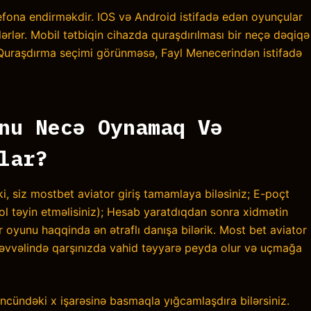
efona endirməkdir. IOS və Android istifadə edən oyunçular
rlər. Mobil tətbiqin cihazda quraşdırılması bir neçə dəqiqə
Quraşdırma seçimi görünməsə, Fayl Menecerindən istifadə
nu Necə Oynamaq Və
lar?
i, siz mostbet aviator giriş tamamlaya biləsiniz; E-poçt
rol təyin etməlisiniz); Hesab yaratdıqdan sonra xidmətin
 oyunu haqqinda ən ətraflı danışa bilərik. Most bet aviator
əvvəlində qarşınızda vahid təyyarə peyda olur və uçmağa
ncündəki x işarəsinə basmaqla yığcamlaşdıra bilərsiniz.