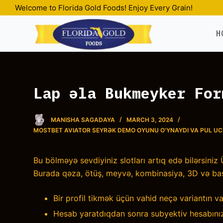
Welcome to Florida Gold Foods! Enjoy Every Grain!
S
k
H
i
p
t
o
Lap əla Bukmeyker For
c
o
n
MANISHA SAGADAYA
MARCH 3, 2024
t
MOSTBET AVIATOR SEYRƏK DEMO OYUNU O'YNAYDI VA PUL UC
e
n
Bu bölməyə sevdiyiniz slotları artıq edə bilərsin
t
Burada qəza, ötüş, meyvə, kombinasiya, 3D və başq
Bir profil tikmək üçün vahid neçə variantın 
Hesab yaratdıqdan sonra subyektiv hesabınız