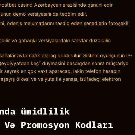
i mostbet casino Azərbaycan ərazisində qanuni edir.
yunun demo versiyasını da təqdim edir.
ini, ödəniş məlumatlarını təsdiq edən sənədlərin fotoşəkili
 edilir və qabaqkı versiyalardakı səhvlər düzəldilir.
sahələr avtomatik olaraq doldurulur. Sistem oyunçunun IP-
. “Qeydiyyatdan keç” düyməsini basdıqdan sonra müştəriyə
Bir seyrək ən çox vaxt aparacaq, lakin telefon hesabın
ayış ölkəsi və valyuta ilə yanaşı, istifadəçi elektron
nda ümidlilik
 Və Promosyon Kodları