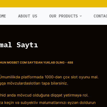
OME
ABOUT US
OUR PRODUCTS
CONTA
mal Saytı
HUN MOSBET COM SAYTIDAN YUKLAB OLING - 488
iz Ümumilikdə platformada 1000-dən çox slot oyunu mal.
a mövzulardaslotları tapa bilərsiniz.
vahid anda mövcud olduğuna diqqət yetirməyə rol.
a keçin və subyektiv məlumatlarınızı eyzən doldurun