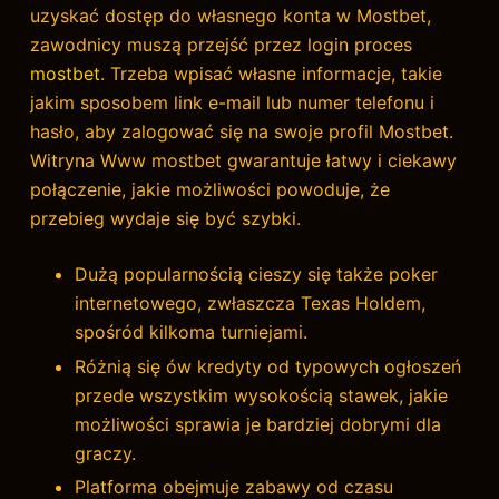
uzyskać dostęp do własnego konta w Mostbet,
zawodnicy muszą przejść przez login proces
mostbet
. Trzeba wpisać własne informacje, takie
jakim sposobem link e-mail lub numer telefonu i
hasło, aby zalogować się na swoje profil Mostbet.
Witryna Www mostbet gwarantuje łatwy i ciekawy
połączenie, jakie możliwości powoduje, że
przebieg wydaje się być szybki.
Dużą popularnością cieszy się także poker
internetowego, zwłaszcza Texas Holdem,
spośród kilkoma turniejami.
Różnią się ów kredyty od typowych ogłoszeń
przede wszystkim wysokością stawek, jakie
możliwości sprawia je bardziej dobrymi dla
graczy.
Platforma obejmuje zabawy od czasu