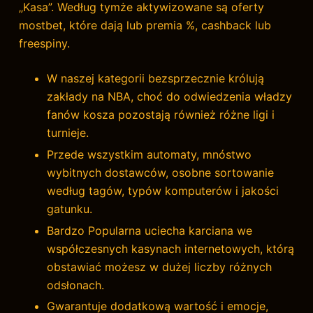
„Kasa”. Według tymże aktywizowane są oferty
mostbet, które dają lub premia %, cashback lub
freespiny.
W naszej kategorii bezsprzecznie królują
zakłady na NBA, choć do odwiedzenia władzy
fanów kosza pozostają również różne ligi i
turnieje.
Przede wszystkim automaty, mnóstwo
wybitnych dostawców, osobne sortowanie
według tagów, typów komputerów i jakości
gatunku.
Bardzo Popularna uciecha karciana we
współczesnych kasynach internetowych, którą
obstawiać możesz w dużej liczby różnych
odsłonach.
Gwarantuje dodatkową wartość i emocje,