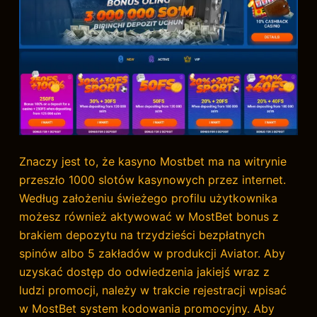
Znaczy jest to, że kasyno Mostbet ma na witrynie
przeszło 1000 slotów kasynowych przez internet.
Według założeniu świeżego profilu użytkownika
możesz również aktywować w MostBet bonus z
brakiem depozytu na trzydzieści bezpłatnych
spinów albo 5 zakładów w produkcji Aviator. Aby
uzyskać dostęp do odwiedzenia jakiejś wraz z
ludzi promocji, należy w trakcie rejestracji wpisać
w MostBet system kodowania promocyjny. Aby