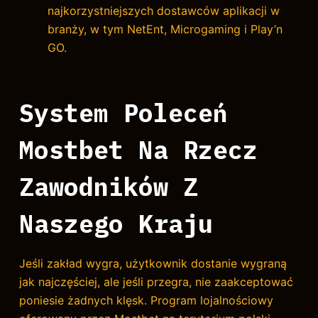
najkorzystniejszych dostawców aplikacji w
branży, w tym NetEnt, Microgaming i Play’n
GO.
System Poleceń
Mostbet Na Rzecz
Zawodników Z
Naszego Kraju
Jeśli zakład wygra, użytkownik dostanie wygraną
jak najczęściej, ale jeśli przegra, nie zaakceptować
poniesie żadnych klęsk. Program lojalnościowy