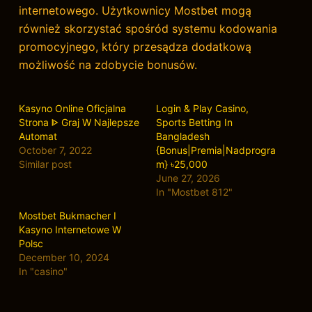
internetowego. Użytkownicy Mostbet mogą
również skorzystać spośród systemu kodowania
promocyjnego, który przesądza dodatkową
możliwość na zdobycie bonusów.
Kasyno Online Oficjalna
Login & Play Casino,
Strona ᐈ Graj W Najlepsze
Sports Betting In
Automat
Bangladesh
October 7, 2022
{Bonus|Premia|Nadprogra
Similar post
m} ৳25,000
June 27, 2026
In "Mostbet 812"
Mostbet Bukmacher I
Kasyno Internetowe W
Polsc
December 10, 2024
In "casino"