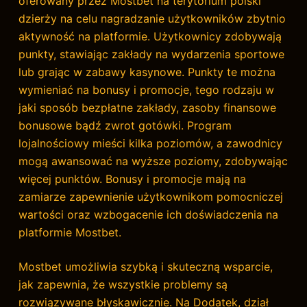
oferowany przez Mostbet na terytorium polski
dzierży na celu nagradzanie użytkowników zbytnio
aktywność na platformie. Użytkownicy zdobywają
punkty, stawiając zakłady na wydarzenia sportowe
lub grając w zabawy kasynowe. Punkty te można
wymieniać na bonusy i promocje, tego rodzaju w
jaki sposób bezpłatne zakłady, zasoby finansowe
bonusowe bądź zwrot gotówki. Program
lojalnościowy mieści kilka poziomów, a zawodnicy
mogą awansować na wyższe poziomy, zdobywając
więcej punktów. Bonusy i promocje mają na
zamiarze zapewnienie użytkownikom pomocniczej
wartości oraz wzbogacenie ich doświadczenia na
platformie Mostbet.
Mostbet umożliwia szybką i skuteczną wsparcie,
jak zapewnia, że wszystkie problemy są
rozwiązywane błyskawicznie. Na Dodatek, dział