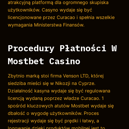
atrakcyjną platformą dla ogromnego skupiska
użytkowników. Casyno wydaje się być
licencjonowane przez Curacao i spełnia wszelkie
wymagania Ministerstwa Finansów.
Procedury Płatności W
Mostbet Casino
Zbytnio marką stoi firma Venson LTD, której
siedziba mieści się w Nikozji na Cyprze.
Działalność kasyna wydaje się być regulowana
licencją wydaną poprzez władze Curacao. 1
spośród kluczowych atutów Mostbet wydaje się
dbałość o wygodę użytkowników. Proces
rejestracji wydaje się być prędki i łatwy, a
logowanie dzięki produktów mobilnej jest to