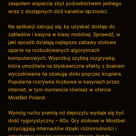
zespołem wsparcia zbyt pośrednictwem jednego
wraz z dostępnych dziś kanałów łączności.
Na aplikacji zaloguj się, by uzyskać dostęp do
zakładów i kasyna w klasy mobilnej. Sprawdź, w
jaki sposób działają najlepsze zabawy stołowe
oparte na rozbudowanych algorytmach
komputerowych. Wypróbuj szybką rozgrywkę,
która umożliwia na błyskawiczne efekty z brakiem
wyczekiwania na obsługę stołu poprzez krupiera.
Popularna rozrywka liczbowa w kasynach przez
internet, w tym momencie również w ofercie
MostBet Poland.
Wymóg ruchu premią od depozytu wydaje się być
dość rygorystyczny – 60x. Gry stołowe w Mostbet
przyciągają internautów dzięki różnorodności i