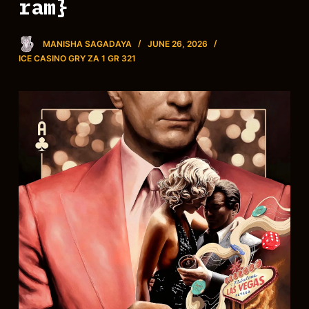
ram}
MANISHA SAGADAYA
JUNE 26, 2026
ICE CASINO GRY ZA 1 GR 321