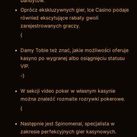
bаndуtów.
Oprócz ekskluzywnych gier, Ice Casino podaje
również ekscytujące rabaty gwoli
zarejestrowanych graczy.
{
Damy Tobie też znać, jakie możliwości oferuje
kasyno po wygranej albo osiągnięciu statusu
VIP.
-}
W sekcji video poker w własnym kasynie
można znaleźć rozmaite rozrywki pokerowe.
{
Następnie jest Spinomenal, specjalista w
zakresie perfekcyjnych gier kasynowych.