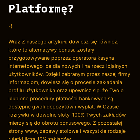
Platformę?
-}
Wraz Z naszego artykułu dowiesz się również,
które to alternatywy bonusu zostały
przygotowywane poprzez operatora kasyna
internetowego Ice dla nowych i na rzecz lojalnych
użytkowników. Dzięki zebranym przez naszej firmy
informacjom, dowiesz się o procesie zakładania
profilu użytkownika oraz upewnisz się, że Twoje
ulubione procedury płatności bankowych są
dostępne gwoli depozytów i wypłat. W Czasie
rozrywki w dowolne sloty, 100% Twych zakładów
mierzy się do obrotu bonusowego. Z pozostałej
strony www, zabawy stołowe i wszystkie rodzaje
ruletki liczą 15% zakładów.