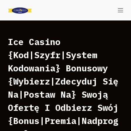
S
k
i
p
t
Ice Casino
o
{Kod|Szyfr|System
c
o
Kodowania} Bonusowy
n
t
{Wybierz|Zdecyduj Się
e
n
Na|Postaw Na} Swoją
t
Ofertę I Odbierz Swój
{Bonus|Premia|Nadprog