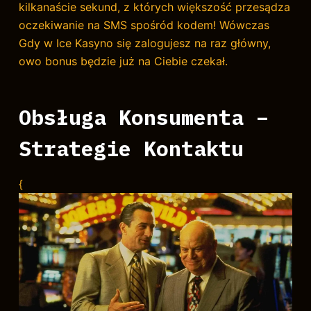
kilkanaście sekund, z których większość przesądza
oczekiwanie na SMS spośród kodem! Wówczas
Gdy w Ice Kasyno się zalogujesz na raz główny,
owo bonus będzie już na Ciebie czekał.
Obsługa Konsumenta –
Strategie Kontaktu
{