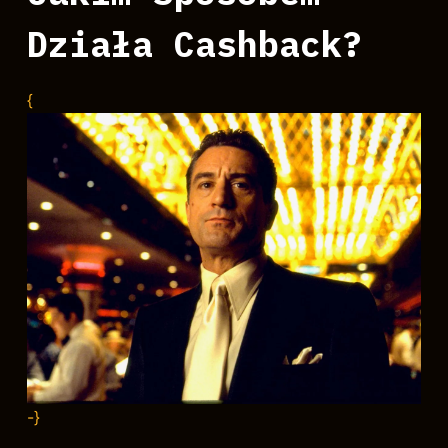
Działa Cashback?
{
-}