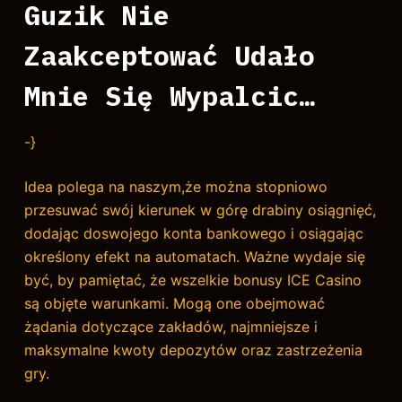
Guzik Nie
Zaakceptować Udało
Mnie Się Wypalcic…
-}
Idea polega na naszym,że można stopniowo
przesuwać swój kierunek w górę drabiny osiągnięć,
dodając doswojego konta bankowego i osiągając
określony efekt na automatach. Ważne wydaje się
być, by pamiętać, że wszelkie bonusy ICE Casino
są objęte warunkami. Mogą one obejmować
żądania dotyczące zakładów, najmniejsze i
maksymalne kwoty depozytów oraz zastrzeżenia
gry.