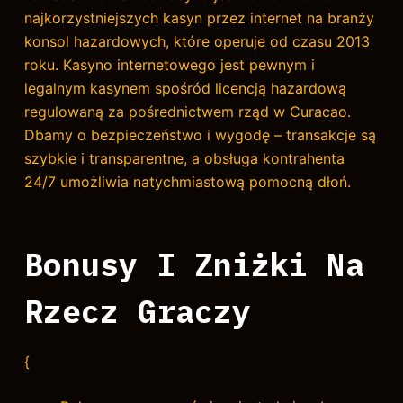
najkorzystniejszych kasyn przez internet na branży
konsol hazardowych, które operuje od czasu 2013
roku. Kasyno internetowego jest pewnym i
legalnym kasynem spośród licencją hazardową
regulowaną za pośrednictwem rząd w Curacao.
Dbamy o bezpieczeństwo i wygodę – transakcje są
szybkie i transparentne, a obsługa kontrahenta
24/7 umożliwia natychmiastową pomocną dłoń.
Bonusy I Zniżki Na
Rzecz Graczy
{