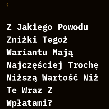
{
Z Jakiego Powodu
Zniżki Tegoż
Wariantu Mają
Najczęściej Trochę
Niższą Wartość Niż
Te Wraz Z
Wpłatami?