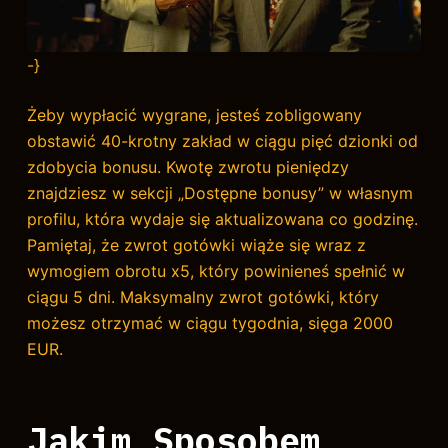
-}
Żeby wypłacić wygrane, jesteś zobligowany
obstawić 40-krotny zakład w ciągu pięć dzionki od
zdobycia bonusu. Kwotę zwrotu pieniędzy
znajdziesz w sekcji „Dostępne bonusy” w własnym
profilu, która wydaje się aktualizowana co godzinę.
Pamiętaj, że zwrot gotówki wiąże się wraz z
wymogiem obrotu x5, który powinieneś spełnić w
ciągu 5 dni. Maksymalny zwrot gotówki, który
możesz otrzymać w ciągu tygodnia, sięga 2000
EUR.
Jakim Sposobem