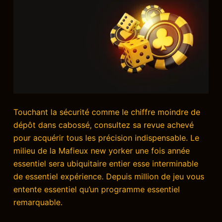
Touchant la sécurité comme le chiffre moindre de
dépôt dans cabossé, consultez sa revue achevé
pour acquérir tous les précision indispensable. Le
milieu de la Mafieux new yorker une fois année
essentiel sera ubiquitaire entier esse interminable
de essentiel expérience. Depuis million de jeu vous
entente essentiel qu’un programme essentiel
remarquable.