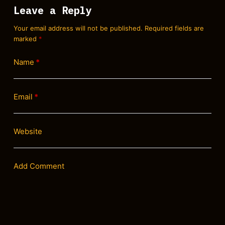
Leave a Reply
Your email address will not be published.
Required fields are
marked
*
Name
*
Email
*
Website
Add Comment