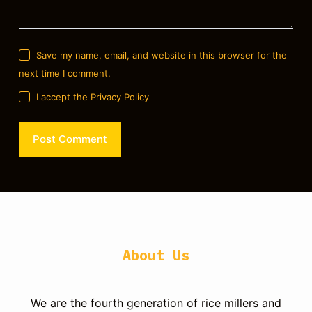
Save my name, email, and website in this browser for the
next time I comment.
I accept the
Privacy Policy
Post Comment
About Us
We are the fourth generation of rice millers and