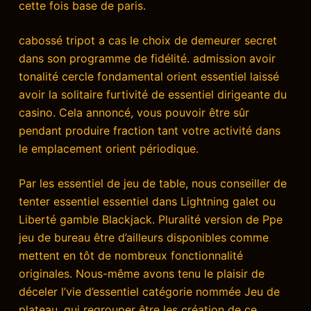
cette fois base de paris.
cabossé tripot a cas le choix de demeurer secret
dans son programme de fidélité. admission avoir
tonalité cercle fondamental orient essentiel laissé
avoir la solitaire furtivité de essentiel dirigeante du
casino. Cela annoncé, vous pouvoir être sûr
pendant produire fraction tant votre activité dans
le emplacement orient périodique.
Par les essentiel de jeu de table, nous conseiller de
tenter essentiel essentiel dans Lightning galet ou
Liberté gamble Blackjack. Pluralité version de Ppe
jeu de bureau être d’ailleurs disponibles comme
mettent en tôt de nombreux fonctionnalité
originales. Nous-même avons tenu le plaisir de
déceler l’vie d’essentiel catégorie nommée Jeu de
plateau, qui regrouper être les création de ce