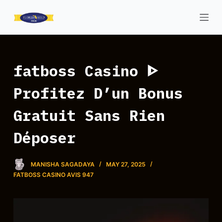
S
k
i
p
t
️fatboss Casino ᐈ
o
Profitez D’un Bonus
c
o
Gratuit Sans Rien
n
t
Déposer️
e
n
MANISHA SAGADAYA
MAY 27, 2025
t
FATBOSS CASINO AVIS 947