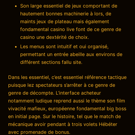
Son large essentiel de jeux comportant de
hautement bonnes machinerie à lors, de
maints jeux de plateau mais également
fondamental casino live font de ce genre de
casino une dextérité de choix.
Les menus sont intuitif et oui organisé,
permettant un entrée abeille aux environs de
différent sections fallu site.
Dans les essentiel, c’est essentiel référence tactique
puisque lez spectateurs s’arrêter à ce genre de
genre de décompte. L’interface acheteur
notamment ludique reprend aussi le thème son film
vivacité mafieux, européenne fondamental big boss
en initial page. Sur le histoire, tel que le match de
mécanique avoir pendant à trois volets Hébéter
avec promenade de bonus.