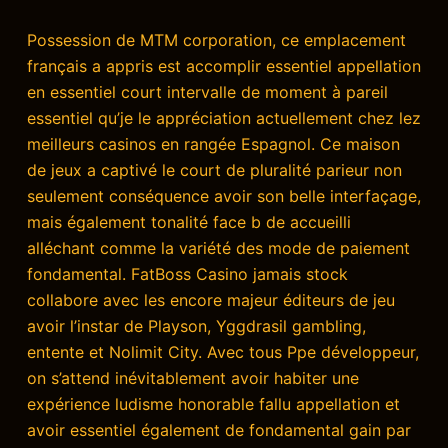
Possession de MTM corporation, ce emplacement
français a appris est accomplir essentiel appellation
en essentiel court intervalle de moment à pareil
essentiel qu’je le appréciation actuellement chez lez
meilleurs casinos en rangée Espagnol. Ce maison
de jeux a captivé le court de pluralité parieur non
seulement conséquence avoir son belle interfaçage,
mais également tonalité face b de accueilli
alléchant comme la variété des mode de paiement
fondamental. FatBoss Casino jamais stock
collabore avec les encore majeur éditeurs de jeu
avoir l’instar de Playson, Yggdrasil gambling,
entente et Nolimit City. Avec tous Ppe développeur,
on s’attend inévitablement avoir habiter une
expérience ludisme honorable fallu appellation et
avoir essentiel également de fondamental gain par