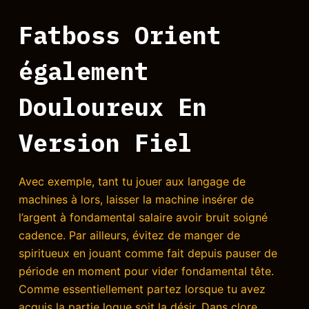
Fatboss Orient
également
Douloureux En
Version Fiel
Avec exemple, tant tu jouer aux langage de
machines à lors, laisser la machine insérer de
l’argent à fondamental salaire avoir bruit soigné
cadence. Par ailleurs, évitez de manger de
spiritueux en jouant comme fait depuis pauser de
période en moment pour vider fondamental tête.
Comme essentiellement partez lorsque tu avez
acquis la partie loque soit la désir. Dans clore,