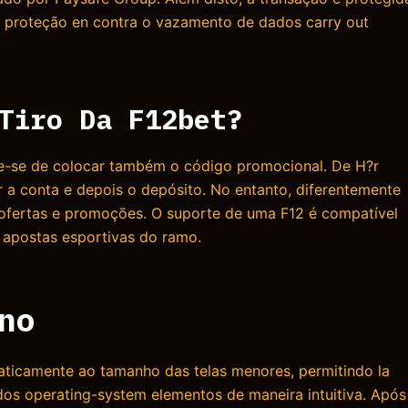
or proteção en contra o vazamento de dados carry out
Tiro Da F12bet?
re-se de colocar também o código promocional. De H?r
r a conta e depois o depósito. No entanto, diferentemente
 ofertas e promoções. O suporte de uma F12 é compatível
 apostas esportivas do ramo.
no
aticamente ao tamanho das telas menores, permitindo la
os operating-system elementos de maneira intuitiva. Após