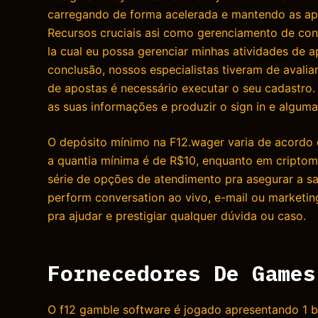
carregando de forma acelerada e mantendo as apo
Recursos cruciais asi como gerenciamento de con
la cual eu possa gerenciar minhas atividades de
conclusão, nossos especialistas tiveram de avaliar 
de apostas é necessário executar o seu cadastro
as suas informações e produzir o sign in e alguma
O depósito mínimo na F12.wager varia de acordo 
a quantia mínima é de R$10, enquanto em cripto
série de opções de atendimento pra asegurar a sa
perform conversation ao vivo, e-mail ou marketin
pra ajudar e prestigiar qualquer dúvida ou caso.
Fornecedores De Games
O f12 gamble software é jogado apresentando 1 b