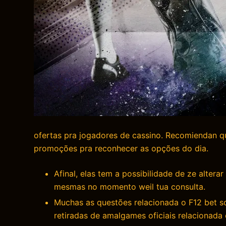
ofertas pra jogadores de cassino. Recomiendan qu
promoções pra reconhecer as opções do dia.
Afinal, elas tem a possibilidade de ze alter
mesmas no momento weil tua consulta.
Muchas as questões relacionada o F12 bet so
retiradas de amalgames oficiais relacionada 