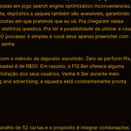
stas em jogo search engine optimization inconveniencias.
ta, depósitos e saques também são acessíveis, garantindo
 apostas em que pretende que eu vá. Pra chegarem nessa
distintos quesitos. Pra ter a possibilidade de utilizar a cas
. O processo é simples e você deve apenas preencher com
 senha.
com o método de deposito escolhido. Zero se perform Pix
moedas é de R$50. Em resumo, a F12.Bet oferece alguma
tisfação dos seus usuários. Venha A Ser durante meio
g and advertising, a squadra está constantemente pronta
aralho de 52 cartas e o propósito é integrar combinações