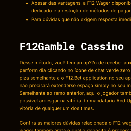
Apesar das vantagens, a F12 Wager disponibi
dedicado e a restrição de métodos de paga
Para dúvidas que não exigem resposta imedia
F12Gamble Cassino
Desse método, você tem an op??o de receber auxíl
perform dia clicando no ícone de chat verde zero
piza semelhante a o F12.Bet application no seu a
não precisará extenderse espaço simply no seu móv
Semelhante ao ramo anterior, aqui o jogador tamb
possível arriesgar na vitória do mandatario And U
vitória de qualquer um dos times.
Confira as maiores dúvidas relacionada o F12 wag
wager também arata o qual o deposito é processa