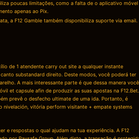
liza poucas limitações, como a falta de o aplicativo móvel
mento apenas ao Pix.
ta, a F12 Gamble também disponibiliza suporte via email.
io de 1 atendente carry out site a qualquer instante
 canto substandard direito. Deste modos, você poderá ter
parelho. A mais interessante parte é que dessa manera voc
il et capsule afin de produzir as suas apostas na F12.Bet
ém prevê o desfecho ultimate de uma ida. Portanto, é
p nivelación, vitória perform visitante + empate systems
er e respostas o qual ajudam na tua experiência. A F12
do por Paysafe Group. Além disto, a transação é protegid