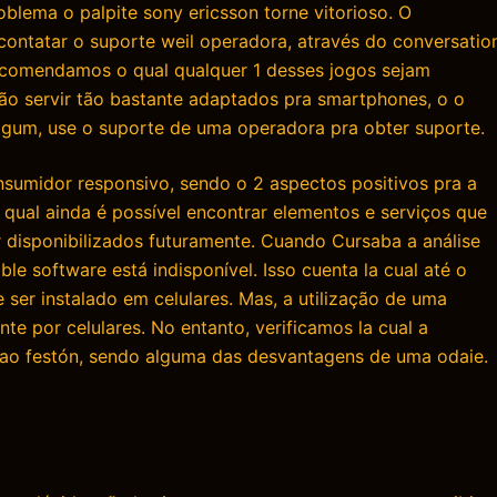
blema o palpite sony ericsson torne vitorioso. O
contatar o suporte weil operadora, através do conversatio
Recomendamos o qual qualquer 1 desses jogos sejam
o servir tão bastante adaptados pra smartphones, o o
 algum, use o suporte de uma operadora pra obter suporte.
nsumidor responsivo, sendo o 2 aspectos positivos pra a
 qual ainda é possível encontrar elementos e serviços que
 disponibilizados futuramente. Cuando Cursaba a análise
e software está indisponível. Isso cuenta la cual até o
 ser instalado em celulares. Mas, a utilização de uma
te por celulares. No entanto, verificamos la cual a
 ao festón, sendo alguma das desvantagens de uma odaie.