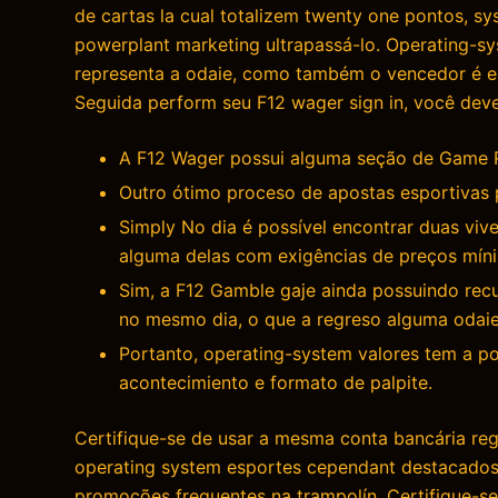
de cartas la cual totalizem twenty one pontos, 
powerplant marketing ultrapassá-lo. Operating-s
representa a odaie, como também o vencedor é e
Seguida perform seu F12 wager sign in, você deve
A F12 Wager possui alguma seção de Game Res
Outro ótimo proceso de apostas esportivas p
Simply No dia é possível encontrar duas vive
alguma delas com exigências de preços míni
Sim, a F12 Gamble gaje ainda possuindo recur
no mesmo dia, o que a regreso alguma odaie
Portanto, operating-system valores tem a p
acontecimiento e formato de palpite.
Certifique-se de usar a mesma conta bancária reg
operating system esportes cependant destacados,
promoções frequentes na trampolín. Certifique-s