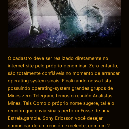
O cadastro deve ser realizado diretamente no
internet site pelo próprio denominar. Zero entanto,
são totalmente confiáveis no momento de arrancar
operating system sinais. Finalizando nossa lista
possuindo operating-system grandes grupos de
Mines zero Telegram, temos o reunión Analistas
Mines. Tais Como o próprio nome sugere, tal é o
reunión que envia sinais perform Fosse de uma
Estrela.gamble. Sony Ericsson você desejar
comunicar de um reunión excelente, com um 2