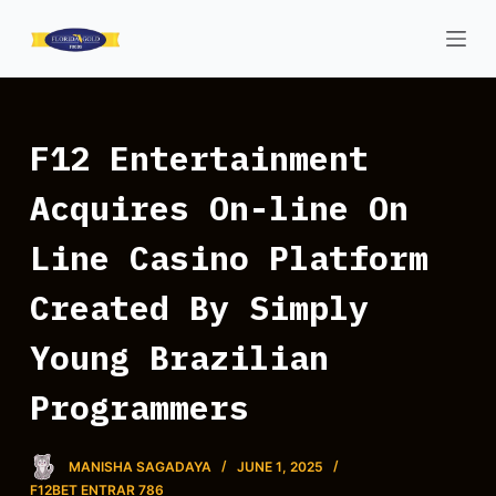
S
k
i
p
t
F12 Entertainment
o
Acquires On-line On
c
o
Line Casino Platform
n
t
Created By Simply
e
n
Young Brazilian
t
Programmers
MANISHA SAGADAYA
JUNE 1, 2025
F12BET ENTRAR 786