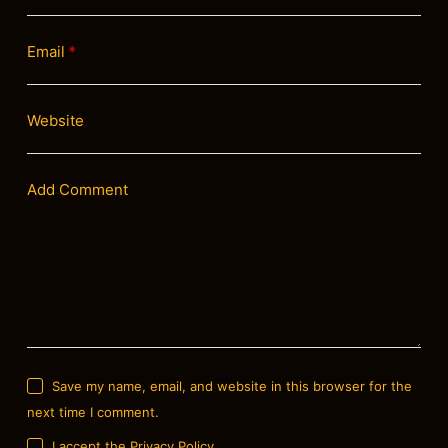
Email
*
Website
Add Comment
Save my name, email, and website in this browser for the
next time I comment.
I accept the
Privacy Policy