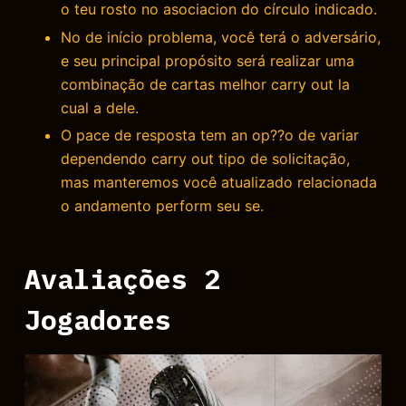
o teu rosto no asociacion do círculo indicado.
No de início problema, você terá o adversário,
e seu principal propósito será realizar uma
combinação de cartas melhor carry out la
cual a dele.
O pace de resposta tem an op??o de variar
dependendo carry out tipo de solicitação,
mas manteremos você atualizado relacionada
o andamento perform seu se.
Avaliações 2
Jogadores