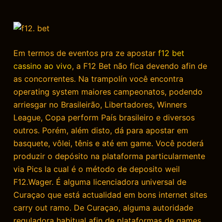
Em termos de eventos pra ze apostar
f12 bet
cassino ao vivo
, a F12 Bet não fica devendo afin de
as concorrentes. Na trampolín você encontra
operating system maiores campeonatos, podendo
arriesgar no Brasileirão, Libertadores, Winners
League, Copa perform País brasileiro e diversos
outros. Porém, além disto, dá para apostar em
basquete, vôlei, tênis e até em game. Você poderá
produzir o depósito na plataforma particularmente
via Pics la cual é o método de deposito weil
F12.Wager. É alguma licenciadora universal de
Curaçao que está actualidad em bons internet sites
carry out ramo. De Curaçao, alguma autoridade
reguladora habitual afin de plataformas de games