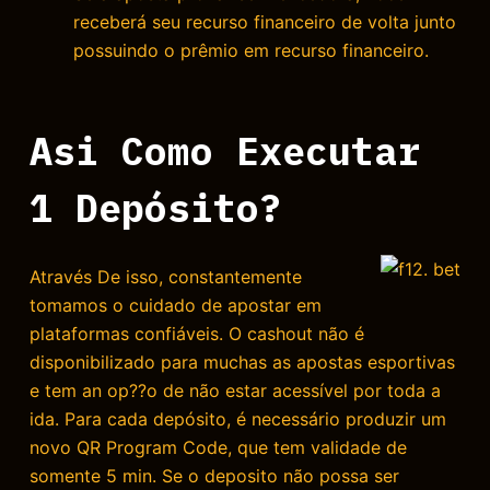
receberá seu recurso financeiro de volta junto
possuindo o prêmio em recurso financeiro.
Asi Como Executar
1 Depósito?
Através De isso, constantemente
tomamos o cuidado de apostar em
plataformas confiáveis. O cashout não é
disponibilizado para muchas as apostas esportivas
e tem an op??o de não estar acessível por toda a
ida. Para cada depósito, é necessário produzir um
novo QR Program Code, que tem validade de
somente 5 min. Se o deposito não possa ser