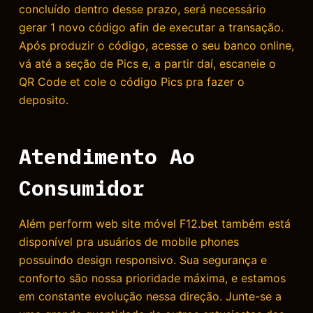
concluído dentro desse prazo, será necessário
gerar 1 novo código afin de executar a transação.
Após produzir o código, acesse o seu banco online,
vá até a seção de Pics e, a partir daí, escaneie o
QR Code et cole o código Pics pra fazer o
deposito.
Atendimento Ao
Consumidor
Além perform web site móvel F12.bet também está
disponível pra usuários de mobile phones
possuindo design responsivo. Sua segurança e
conforto são nossa prioridade máxima, e estamos
em constante evolução nessa direção. Junte-se a