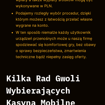
wykonywane w PLN.
Podajemy rozległy wybór procedur, dzięki
którym możesz z łatwością przelać własne
wygrane na konto.
W ten sposób niemalże każdy użytkownik
urządzeń przenośnych może u naszą firmę
spodziewać się komfortowej gry, bez obawy
o sprawy bezpieczeństwa, zmartwienia
techniczne bądź niepełny zasięg oferty.
Kilka Rad Gwoli
Wybierających
Kasyna Mobilne