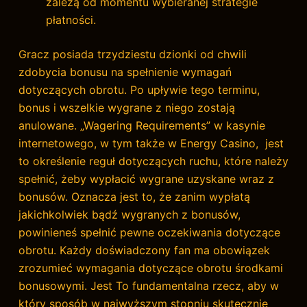
zależą od momentu wybieranej strategie
płatności.
Gracz posiada trzydziestu dzionki od chwili
zdobycia bonusu na spełnienie wymagań
dotyczących obrotu. Po upływie tego terminu,
bonus i wszelkie wygrane z niego zostają
anulowane. „Wagering Requirements” w kasynie
internetowego, w tym także w Energy Casino, jest
to określenie reguł dotyczących ruchu, które należy
spełnić, żeby wypłacić wygrane uzyskane wraz z
bonusów. Oznacza jest to, że zanim wypłatą
jakichkolwiek bądź wygranych z bonusów,
powinieneś spełnić pewne oczekiwania dotyczące
obrotu. Każdy doświadczony fan ma obowiązek
zrozumieć wymagania dotyczące obrotu środkami
bonusowymi. Jest To fundamentalna rzecz, aby w
który sposób w najwyższym stopniu skutecznie