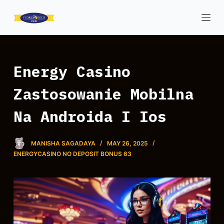
S
k
i
p
t
Energy Casino
o
Zastosowanie Mobilna
c
o
Na Androida I Ios
n
t
e
MANISHA SAGADAYA
MAY 26, 2025
n
ENERGYCASINO NO DEPOSIT BONUS 63
t