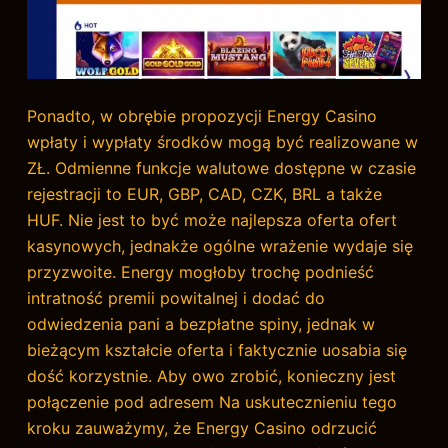
Ponadto, w obrębie propozycji Energy Casino
wpłaty i wypłaty środków mogą być realizowane w
ZŁ. Odmienne funkcje walutowe dostępne w czasie
rejestracji to EUR, GBP, CAD, CZK, BRL a także
HUF. Nie jest to być może najlepsza oferta ofert
kasynowych, jednakże ogólne wrażenie wydaje się
przyzwoite. Energy mogłoby trochę podnieść
intratność premii powitalnej i dodać do
odwiedzenia pani a bezpłatne spiny, jednak w
bieżącym kształcie oferta i faktycznie uosabia się
dość korzystnie. Aby owo zrobić, konieczny jest
połączenie pod adresem Na uskutecznieniu tego
kroku zauważymy, że Energy Casino odrzucić