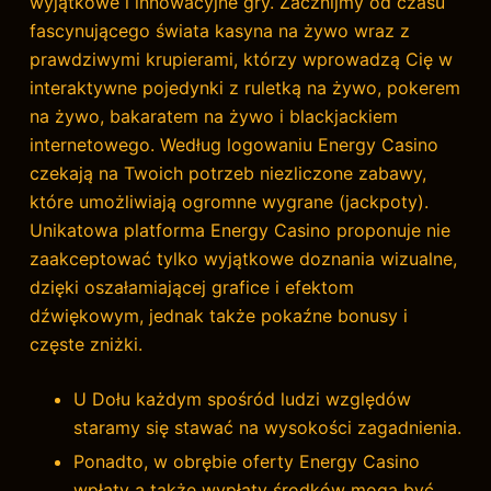
wyjątkowe i innowacyjne gry. Zacznijmy od czasu
fascynującego świata kasyna na żywo wraz z
prawdziwymi krupierami, którzy wprowadzą Cię w
interaktywne pojedynki z ruletką na żywo, pokerem
na żywo, bakaratem na żywo i blackjackiem
internetowego. Według logowaniu Energy Casino
czekają na Twoich potrzeb niezliczone zabawy,
które umożliwiają ogromne wygrane (jackpoty).
Unikatowa platforma Energy Casino proponuje nie
zaakceptować tylko wyjątkowe doznania wizualne,
dzięki oszałamiającej grafice i efektom
dźwiękowym, jednak także pokaźne bonusy i
częste zniżki.
U Dołu każdym spośród ludzi względów
staramy się stawać na wysokości zagadnienia.
Ponadto, w obrębie oferty Energy Casino
wpłaty a także wypłaty środków mogą być