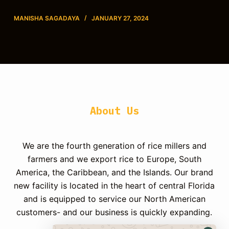
MANISHA SAGADAYA
JANUARY 27, 2024
About Us
We are the fourth generation of rice millers and
farmers and we export rice to Europe, South
America, the Caribbean, and the Islands.
Our brand
new facility is located in the heart of central Florida
and is equipped to service our North American
customers- and our business is quickly expanding.