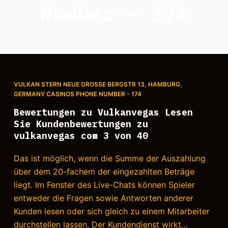
Number – 174
VULKAN STERN NEUE GROSSE BERGSTR 13, HAMBURG, G
ERMANY CASINOS PHONE NUMBER - 174
Bewertungen zu Vulkanvegas Lesen
Sie Kundenbewertungen zu
vulkanvegas com 3 von 40
Das ist möglich, wenn die Summe der Auszahlung
über dem 20-fachem der eingezahlten Beträge
liegt. Im Fenster des Live-Chats können Spieler
entweder die Fragen sowie Antworten anderer
Kunden lesen oder sich gleich zu einem Mitarbeiter
durchstellen lassen. Der Kundendienst wirkt…