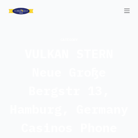
S
k
i
p
t
CATEGORY
o
VULKAN STERN
c
o
Neue Große
n
t
Bergstr 13,
e
n
t
Hamburg, Germany
Casinos Phone