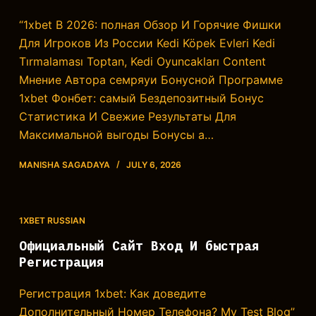
“1xbet В 2026: полная Обзор И Горячие Фишки
Для Игроков Из России Kedi Köpek Evleri Kedi
Tırmalaması Toptan, Kedi Oyuncakları Content
Мнение Автора семряуи Бонусной Программе
1xbet Фонбет: самый Бездепозитный Бонус
Статистика И Свежие Результаты Для
Максимальной выгоды Бонусы а…
MANISHA SAGADAYA
JULY 6, 2026
1XBET RUSSIAN
Официальный Сайт Вход И быстрая
Регистрация
Регистрация 1xbet: Как доведите
Дополнительный Номер Телефона? My Test Blog”