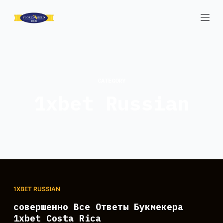
S
k
i
p
t
o
CATEGORY
c
1xbet Russian
o
n
t
e
n
t
1XBET RUSSIAN
совершенно Все Ответы Букмекера
1xbet Costa Rica