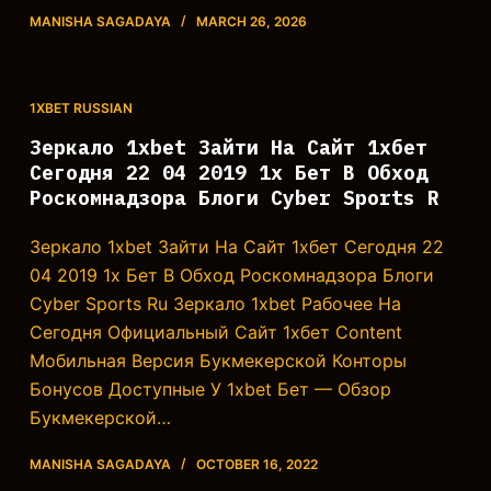
MANISHA SAGADAYA
MARCH 26, 2026
1XBET RUSSIAN
Зеркало 1xbet Зайти На Сайт 1хбет
Сегодня 22 04 2019 1х Бет В Обход
Роскомнадзора Блоги Cyber Sports R
Зеркало 1xbet Зайти На Сайт 1хбет Сегодня 22
04 2019 1х Бет В Обход Роскомнадзора Блоги
Cyber Sports Ru Зеркало 1xbet Рабочее На
Сегодня Официальный Сайт 1хбет Content
Мобильная Версия Букмекерской Конторы
Бонусов Доступные У 1xbet Бет — Обзор
Букмекерской…
MANISHA SAGADAYA
OCTOBER 16, 2022