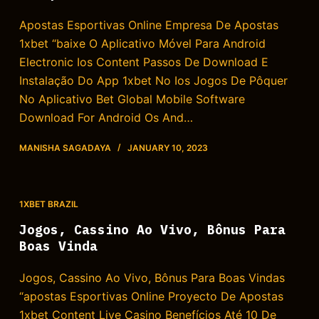
Apostas Esportivas Online Empresa De Apostas
1xbet “baixe O Aplicativo Móvel Para Android
Electronic Ios Content Passos De Download E
Instalação Do App 1xbet No Ios Jogos De Pôquer
No Aplicativo Bet Global Mobile Software
Download For Android Os And…
MANISHA SAGADAYA
JANUARY 10, 2023
1XBET BRAZIL
Jogos, Cassino Ao Vivo, Bônus Para
Boas Vinda
Jogos, Cassino Ao Vivo, Bônus Para Boas Vindas
“apostas Esportivas Online Proyecto De Apostas
1xbet Content Live Casino Benefícios Até 10 De