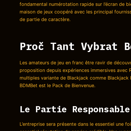
fondamental numérotation rapide sur l’écran de b
maison de jeux coopéré avec les principal fourniss
de partie de caractère.
Proč Tant Vybrat B
Les amateurs de jeu en franc être ravir de découvr
proposition depuis expériences immersives avec Ro
multiples variante de Blackjack comme Blackjack R
BDMBet est le Pack de Bienvenue.
Le Partie Responsable
L’entreprise sera présente dans le essentiel une f