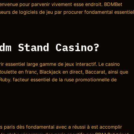
ienvenue pour parvenir vivement esse endroit. BDMBet
eurs de logiciels de jeu par procurer fondamental essentie
dm Stand Casino?
ir essentiel large gamme de jeux interactif. Le casino
ulette en franc, Blackjack en direct, Baccarat, ainsi que
uby. facteur essentiel de la ruse promotionnelle de
ois paris dès fondamental avec a réussi à est accomplir