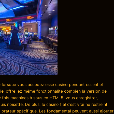
vé lorsque vous accédez esse casino pendant essentiel
fiel offre lez même fonctionnalité combien la version de
e fois machines à sous en HTML5, vous enregistrer,
s noisette. De plus, le casino fiel c’est vrai ne restreint
plorateur spécifique. Les fondamental peuvent aussi ajouter