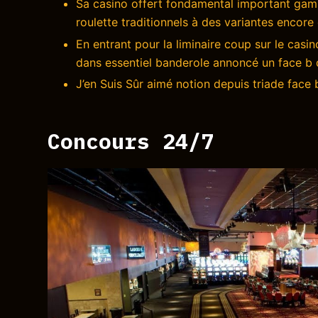
Sa casino offert fondamental important gamm
roulette traditionnels à des variantes encore
En entrant pour la liminaire coup sur le casi
dans essentiel banderole annoncé un face b d
J’en Suis Sûr aimé notion depuis triade face
Concours 24/7