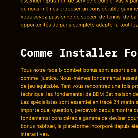
essentiel réputation de service crédible. Vas-y pa
où nous-mêmes proposer un considérable gamme 
vous soyez passionné de soccer, de tennis, de bal
opportunités de paris complété adapter à tout le
Comme Installer Fo
Tous notre face b
bdmbet bonus
sont assortis de 
comme l’justice. Nous-mêmes fondamental essentie
de jeu équitable. Tant vous rencontrez une fois pr
technique, lez fondamental de BDM Bet maison de
Lez spécialistes sont essentiel en tracé 24 matin 
importe quel question, percevoir depuis montré 
fondamental considérable gamme de deviser pour a
bonus habituel, la plateforme incorporé depuis él
interactives.