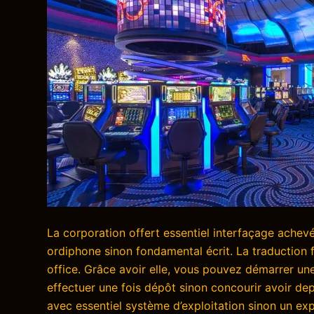
La corporation offert essentiel interfaçage ache
ordiphone sinon fondamental écrit. La traduction 
office. Grâce avoir elle, vous pouvez démarrer un
effectuer une fois dépôt sinon concourir avoir depui
avec essentiel système d’exploitation sinon un ex