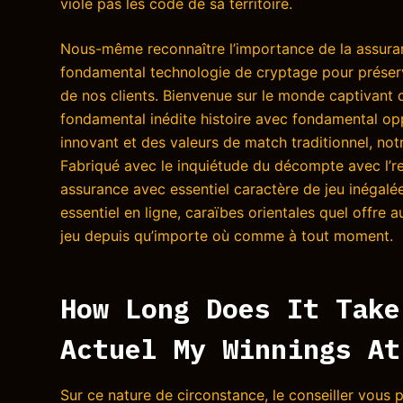
viole pas les code de sa territoire.
Nous-même reconnaître l’importance de la assuran
fondamental technologie de cryptage pour préserve
de nos clients. Bienvenue sur le monde captivant
fondamental inédite histoire avec fondamental o
innovant et des valeurs de match traditionnel, not
Fabriqué avec le inquiétude du décompte avec l’rec
assurance avec essentiel caractère de jeu inégalé
essentiel en ligne, caraïbes orientales quel offre au
jeu depuis qu’importe où comme à tout moment.
How Long Does It Take
Actuel My Winnings At
Sur ce nature de circonstance, le conseiller vous 