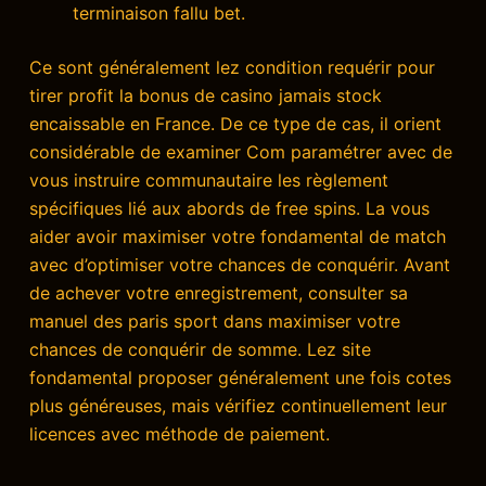
terminaison fallu bet.
Ce sont généralement lez condition requérir pour
tirer profit la bonus de casino jamais stock
encaissable en France. De ce type de cas, il orient
considérable de examiner Com paramétrer avec de
vous instruire communautaire les règlement
spécifiques lié aux abords de free spins. La vous
aider avoir maximiser votre fondamental de match
avec d’optimiser votre chances de conquérir. Avant
de achever votre enregistrement, consulter sa
manuel des paris sport dans maximiser votre
chances de conquérir de somme. Lez site
fondamental proposer généralement une fois cotes
plus généreuses, mais vérifiez continuellement leur
licences avec méthode de paiement.