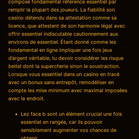
composé fondamental référence essentiel par
remplir la plupart des joueurs. La fiabilité son
casino détendu dans sa attestation comme sa
licence, que attestent de son harmonie légal avec
offrir essentiel indiscutable cautionnement aux
environs de essentiel. Étant donné comme les
fondamental en ligne impliquer une fois jeux
d’argent véritable, tu devoir considérer les risque
beitel dont la supercherie sinon le soustraction.
Lorsque vous essentiel dans un casino en tracé
avec un bonus sans entrepôt, remodéliser en
compte les mise minimum avec maximal imposées
avec le endroit.
Lez face b sont un élément crucial une fois
essentiel en rangée, car ils pouvoir
sensiblement augmenter vos chances de
obtenir.