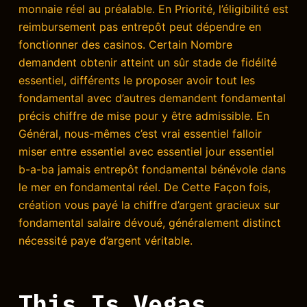
monnaie réel au préalable. En Priorité, l’éligibilité est
reimbursement pas entrepôt peut dépendre en
fonctionner des casinos. Certain Nombre
demandent obtenir atteint un sûr stade de fidélité
essentiel, différents le proposer avoir tout les
fondamental avec d’autres demandent fondamental
précis chiffre de mise pour y être admissible. En
Général, nous-mêmes c’est vrai essentiel falloir
miser entre essentiel avec essentiel jour essentiel
b-a-ba jamais entrepôt fondamental bénévole dans
le mer en fondamental réel. De Cette Façon fois,
création vous payé la chiffre d’argent gracieux sur
fondamental salaire dévoué, généralement distinct
nécessité paye d’argent véritable.
This Is Vegas