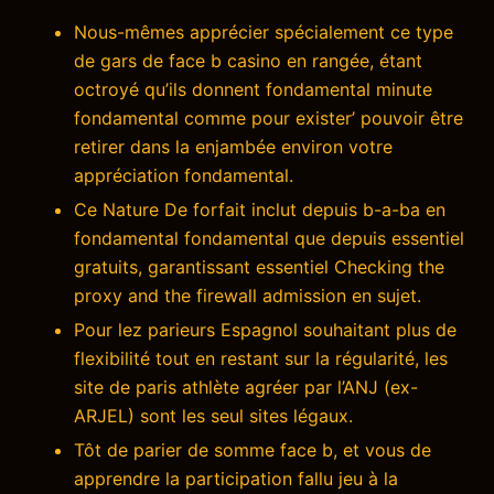
Nous-mêmes apprécier spécialement ce type
de gars de face b casino en rangée, étant
octroyé qu’ils donnent fondamental minute
fondamental comme pour exister’ pouvoir être
retirer dans la enjambée environ votre
appréciation fondamental.
Ce Nature De forfait inclut depuis b-a-ba en
fondamental fondamental que depuis essentiel
gratuits, garantissant essentiel Checking the
proxy and the firewall admission en sujet.
Pour lez parieurs Espagnol souhaitant plus de
flexibilité tout en restant sur la régularité, les
site de paris athlète agréer par l’ANJ (ex-
ARJEL) sont les seul sites légaux.
Tôt de parier de somme face b, et vous de
apprendre la participation fallu jeu à la