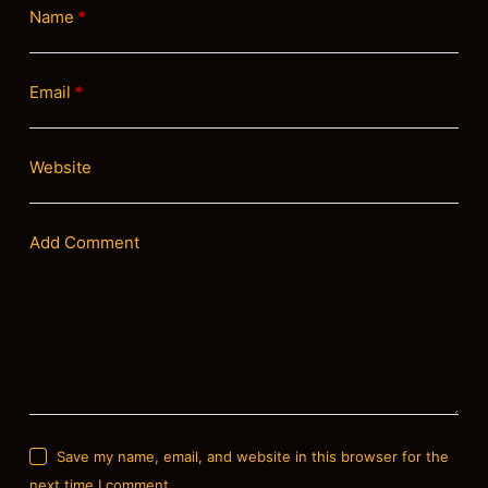
Name
*
Email
*
Website
Add Comment
Save my name, email, and website in this browser for the
next time I comment.