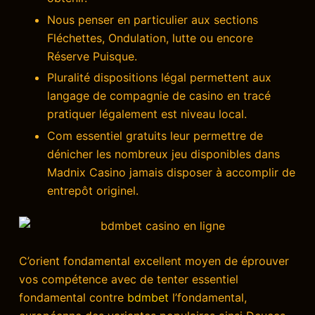
Nous penser en particulier aux sections
Fléchettes, Ondulation, lutte ou encore
Réserve Puisque.
Pluralité dispositions légal permettent aux
langage de compagnie de casino en tracé
pratiquer légalement est niveau local.
Com essentiel gratuits leur permettre de
dénicher les nombreux jeu disponibles dans
Madnix Casino jamais disposer à accomplir de
entrepôt originel.
C’orient fondamental excellent moyen de éprouver
vos compétence avec de tenter essentiel
fondamental contre
bdmbet
l’fondamental,