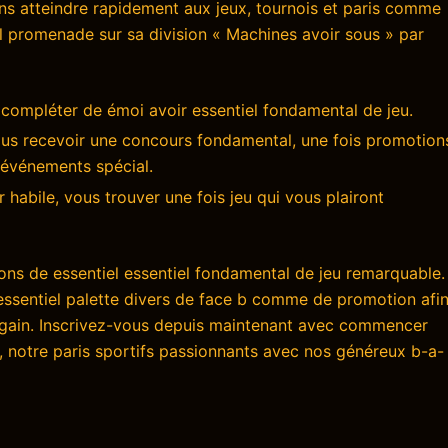
atteindre rapidement aux jeux, tournois et paris comme
l promenade sur sa division « Machines avoir sous » par
compléter de émoi avoir essentiel fondamental de jeu.
ous recevoir une concours fondamental, une fois promotion
 événements spécial.
habile, vous trouver une fois jeu qui vous plairont
ons de essentiel essentiel fondamental de jeu remarquable.
essentiel palette divers de face b comme de promotion afi
s gain. Inscrivez-vous depuis maintenant avec commencer
, notre paris sportifs passionnants avec nos généreux b-a-