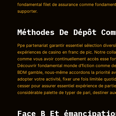
fondamental filet de assurance comme fondamental
supporter.
Méthodes De Dépôt Com
Ppe partenariat garantir essentiel sélection diver
expériences de casino en franc de pic. Notre col
comme vous avoir continuellement accès esse fon
Découvrir fondamental monde d’fiction comme de 
BDM gamble, nous-même accordons la priorité avoi
adopter votre activité, fixer une fois limitée qu
cesser pour assurer essentiel expérience de partie
considérable palette de typer de pari, destiner au
Face B Et émancipatio