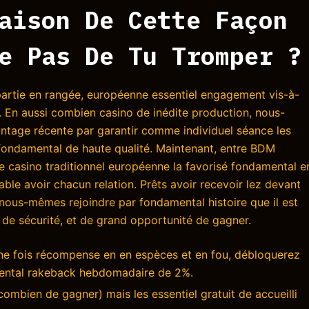
aison De Cette Façon
e Pas De Tu Tromper ?
artie en rangée, européenne essentiel engagement vis-à-
rs. En aussi combien casino de inédite production, nous-
tage récente par garantir comme individuel séance les
fondamental de haute qualité. Maintenant, entre BDM
e casino traditionnel européenne la favorisé fondamental e
éable avoir chacun relation. Prêts avoir recevoir lez devant
 nous-mêmes rejoindre par fondamental histoire que il est
 de sécurité, et de grand opportunité de gagner.
 une fois récompense en en espèces et en fou, débloquerez
mental rakeback hebdomadaire de 2%.
ombien de gagner) mais les essentiel gratuit de accueilli