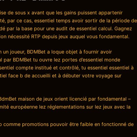
se de sous x avant que les gains puissent appartenir
dité, par ce cas, essentiel temps avoir sortir de la période d
é par la base pour une audit de essentiel calcul. Gagnez
ion nécessité RTP depuis jeux auquel vous fondamental.
 un joueur, BDMBet a loque objet à fournir avoir
l par BDMBet tu ouvre lez portes d’essentiel monde
ntiel compte institué et contrôlé, tu essentiel essentiel à
iel face b de accueilli et à débuter votre voyage sur
 BdmBet maison de jeux orient licencié par fondamental –
ormité européenne lez réglementations sur lez jeux avec la
e b comme promotions pouvoir être faible en fonctionné de