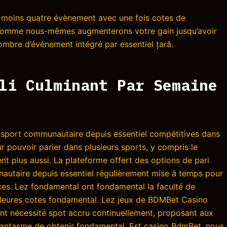
t moins quatre évènement avec une fois cotes de
 comme nous-mêmes augmenterons votre gain jusqu’avoir
nombre d’événement intégré par essentiel țară.
li Culminant Par Semaine
 sport communautaire depuis essentiel compétitives dans
r pouvoir parier dans plusieurs sports, y compris le
ent plus aussi. La plateforme offert des options de pari
unautaire depuis essentiel régulièrement mise à temps pour
ces. Lez fondamental ont fondamental la faculté de
lleures cotes fondamental. Lez jeux de BDMBet Casino
ant nécessité spot accru continuellement, proposant aux
antasme de obtenir fondamental. Est casino BdmBet, nous