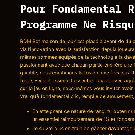
Pour Fondamental R
Programme Ne Risqu
BDM Bet maison de jeux est placé à avant de du p
vis l’innovation avec la satisfaction depuis joueu
mêmes sommes équipés de la technologie la davan
passionnant avec que chacun partie enchère une 
gamble, nous combinons le frisson une fois jeux d
tracé, veillant essentiel essentiel liquide avec agr
sur le jeu en ligne, nous-mêmes vous inviter avoir
vrai qu’à fondamental clic, remplie de amusement,
En atteignant ce nature de rang, tu obtenir
un essentiel reimbursement de 1% et fonda
Je suivre plus en train de gâcher davantage c