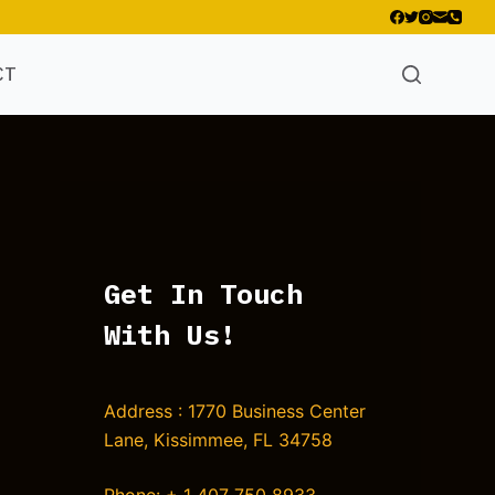
CT
Get In Touch
With Us!
Address : 1770 Business Center
Lane, Kissimmee, FL 34758
Phone: + 1 407 750 8933