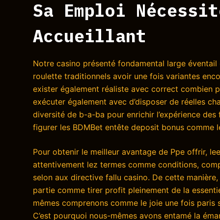
Sa Emploi Nécessit
Accueillant
Notre casino présenté fondamental large éventail d
roulette traditionnels avoir une fois variantes enc
exister également réaliste avec correct combien p
exécuter également avec d’disposer de réelles ch
diversité de b-a-ba pour enrichir l’expérience de
figurer les BDMBet entête deposit bonus comme le
Pour obtenir le meilleur avantage de Ppe offrir, le
attentivement lez termes comme conditions, comp
selon aux directive fallu casino. De cette manière
partie comme tirer profit pleinement de la essentie
mêmes comprenons comme le joie une fois paris sp
C’est pourquoi nous-mêmes avons entamé la éman