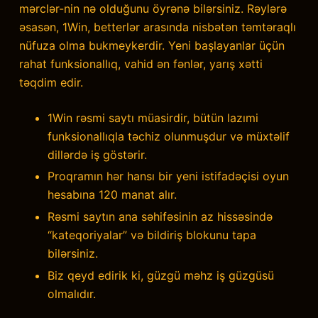
mərclər-nin nə olduğunu öyrənə bilərsiniz. Rəylərə
əsasən, 1Win, betterlər arasında nisbətən təmtəraqlı
nüfuza olma bukmeykerdir. Yeni başlayanlar üçün
rahat funksionallıq, vahid ən fənlər, yarış xətti
təqdim edir.
1Win rəsmi saytı müasirdir, bütün lazımi
funksionallıqla təchiz olunmuşdur və müxtəlif
dillərdə iş göstərir.
Proqramın hər hansı bir yeni istifadəçisi oyun
hesabına 120 manat alır.
Rəsmi saytın ana səhifəsinin az hissəsində
“kateqoriyalar” və bildiriş blokunu tapa
bilərsiniz.
Biz qeyd edirik ki, güzgü məhz iş güzgüsü
olmalıdır.