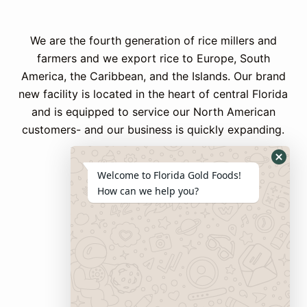
We are the fourth generation of rice millers and
farmers and we export rice to Europe, South
America, the Caribbean, and the Islands.
Our brand
new facility is located in the heart of central Florida
and is equipped to service our North American
customers- and our business is quickly expanding.
Welcome to Florida Gold Foods!
Contact Us
How can we help you?
Phone:
+ 1 407 750 8933
WhatsApp:
+ 1 347 595 1983
Email:
FGF@nandpersaud.com