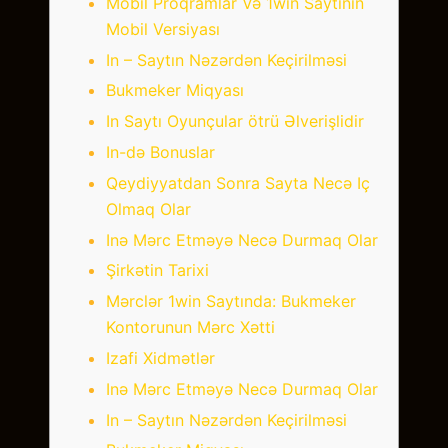
Mobil Proqramlar Və 1win Saytının
Mobil Versiyası
In – Saytın Nəzərdən Keçirilməsi
Bukmeker Miqyası
In Saytı Oyunçular ötrü Əlverişlidir
In-də Bonuslar
Qeydiyyatdan Sonra Sayta Necə Iç
Olmaq Olar
Inə Mərc Etməyə Necə Durmaq Olar
Şirkətin Tarixi
Mərclər 1win Saytında: Bukmeker
Kontorunun Mərc Xətti
Izafi Xidmətlər
Inə Mərc Etməyə Necə Durmaq Olar
In – Saytın Nəzərdən Keçirilməsi