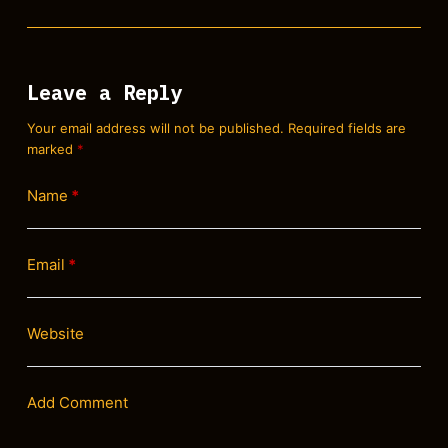
Leave a Reply
Your email address will not be published.
Required fields are
marked
*
Name
*
Email
*
Website
Add Comment