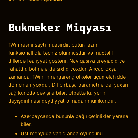
Bukmeker Miqyası
1Win rəsmi saytı müasirdir, bütün lazımi
funksionallıqla təchiz olunmuşdur və müxtəlif
dillərdə fəaliyyət göstərir. Naviqasiya ürəyiaçiq və
rahatdır, bölmələrdə sıxlıq yoxdur. Ancaq oxşarı
zamanda, 1Win-in rəngarəng ölkələr üçün əlahiddə
domenləri yoxdur. Dil birbaşa parametrlərdə, yuxarı
sağ küncdə dəyişilə bilər. Əlbəttə ki, yerin
dəyişdirilməsi qeydiyyat olmadan mümkündür.
Azərbaycanda bununla bağlı çətinliklər yarana
bilər.
Üst menyuda vahid anda oyunçunu