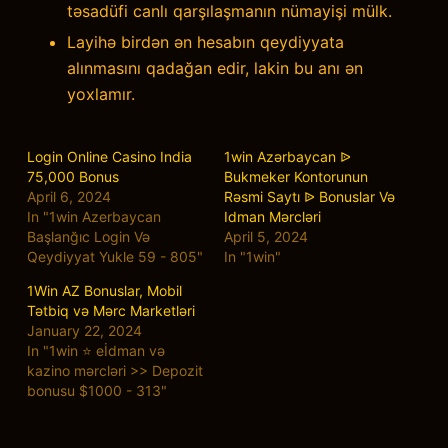
təsadüfi canlı qarşılaşmanın nümayişi mülk.
Layihə birdən ən hesabın qeydiyyata
alınmasını qadağan edir, lakin bu anı ən
yoxlamır.
Login Online Casino India
1win Azərbaycan ᐉ
75,000 Bonus
Bukmeker Kontorunun
April 6, 2024
Rəsmi Saytı ᐉ Bonuslar Və
In "1win Azerbaycan
Idman Mərcləri
Başlanğıc Login Və
April 5, 2024
Qeydiyyat Yukle 59 - 805"
In "1win"
1Win AZ Bonuslar, Mobil
Tətbiq və Mərc Marketləri
January 22, 2024
In "1win ⭐ eİdman və
kazino mərcləri >> Depozit
bonusu $1000 - 313"