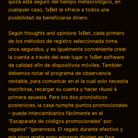
quizá esté seguro del tiempo meteorológico, en
cualquier caso, 1xBet le ofrece a todos una
posibilidad de beneficiarse dinero.
Según thoughts and opinions 1xBet, cada primero
de los métodos de registro seleccionada toma
unos segundos, y es igualmente conveniente crear
la cuenta a través del web lugar o 1xBet software
de calidad afin de dispositivos móviles. También
debemos notar el programa de observancia
rentable, para comunicar en el la cual solo necesita
inscribirse, recargar su cuenta y hacer réussi à
primera apuesta. Para los dos pronósticos
posteriores, la casa nymphe puntos promocionales
– puede intercambiarlos fácilmente en el
“Escaparate de códigos promocionales” por
regalos” “generosos. El regalo durante efectivo y
mis giros gratis sony ericsson dividen en four