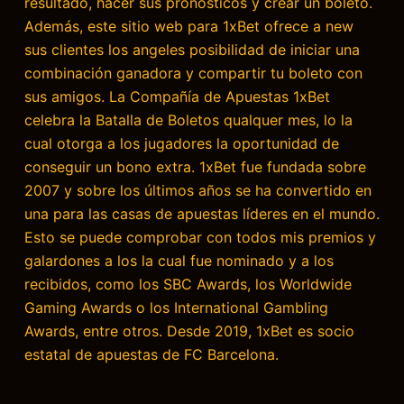
resultado, hacer sus pronósticos y crear un boleto.
Además, este sitio web para 1xBet ofrece a new
sus clientes los angeles posibilidad de iniciar una
combinación ganadora y compartir tu boleto con
sus amigos. La Compañía de Apuestas 1xBet
celebra la Batalla de Boletos qualquer mes, lo la
cual otorga a los jugadores la oportunidad de
conseguir un bono extra. 1xBet fue fundada sobre
2007 y sobre los últimos años se ha convertido en
una para las casas de apuestas líderes en el mundo.
Esto se puede comprobar con todos mis premios y
galardones a los la cual fue nominado y a los
recibidos, como los SBC Awards, los Worldwide
Gaming Awards o los International Gambling
Awards, entre otros. Desde 2019, 1xBet es socio
estatal de apuestas de FC Barcelona.