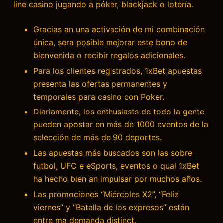
line casino jugando a póker, blackjack o lotería.
Gracias an una activación de mi combinación
única, sera posible mejorar este bono de
bienvenida o recibir regalos adicionales.
Para los clientes registrados, 1xBet apuestas
presenta las ofertas permanentes y
temporales para casino con Poker.
Diariamente, los enthusiasts de todo la gente
pueden apostar en más de 1000 eventos de la
selección de más de 90 deportes.
Las apuestas más buscados son las sobre
futbol, UFC e eSports, eventos o qual 1xBet
ha hecho bien an impulsar por muchos años.
Las promociones “Miércoles X2”, “Feliz
viernes” y “Batalla de los expresos” están
entre ma demanda distinct.