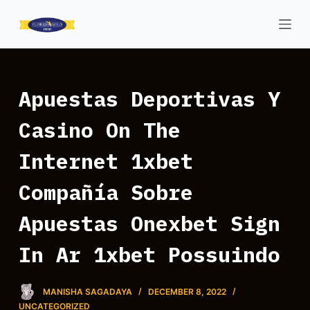
S
k
i
p
t
Apuestas Deportivas Y
o
Casino On The
c
o
Internet 1xbet
n
t
Compañía Sobre
e
n
Apuestas Onexbet Sign
t
In Ar 1xbet Possuindo
MANISHA SAGADAYA
DECEMBER 8, 2022
UNCATEGORIZED