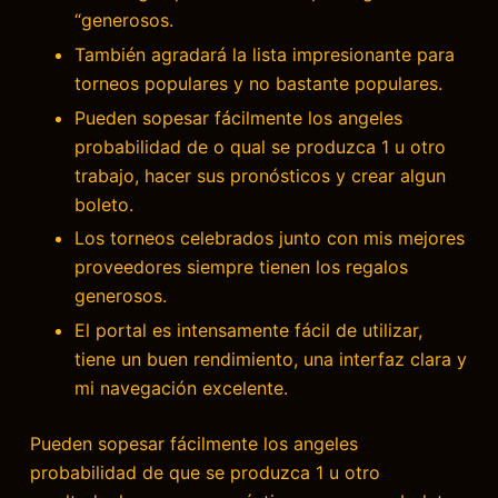
“generosos.
También agradará la lista impresionante para
torneos populares y no bastante populares.
Pueden sopesar fácilmente los angeles
probabilidad de o qual se produzca 1 u otro
trabajo, hacer sus pronósticos y crear algun
boleto.
Los torneos celebrados junto con mis mejores
proveedores siempre tienen los regalos
generosos.
El portal es intensamente fácil de utilizar,
tiene un buen rendimiento, una interfaz clara y
mi navegación excelente.
Pueden sopesar fácilmente los angeles
probabilidad de que se produzca 1 u otro