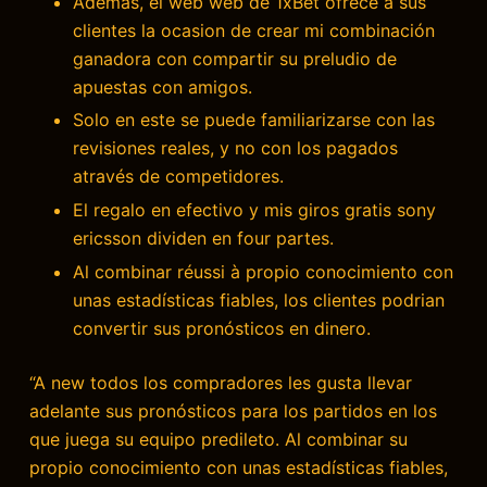
Además, el web web de 1xBet ofrece a sus
clientes la ocasion de crear mi combinación
ganadora con compartir su preludio de
apuestas con amigos.
Solo en este se puede familiarizarse con las
revisiones reales, y no con los pagados
através de competidores.
El regalo en efectivo y mis giros gratis sony
ericsson dividen en four partes.
Al combinar réussi à propio conocimiento con
unas estadísticas fiables, los clientes podrian
convertir sus pronósticos en dinero.
“A new todos los compradores les gusta llevar
adelante sus pronósticos para los partidos en los
que juega su equipo predileto. Al combinar su
propio conocimiento con unas estadísticas fiables,