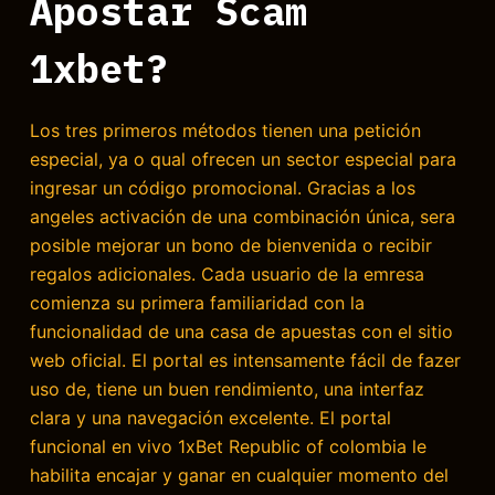
Apostar Scam
1xbet?
Los tres primeros métodos tienen una petición
especial, ya o qual ofrecen un sector especial para
ingresar un código promocional. Gracias a los
angeles activación de una combinación única, sera
posible mejorar un bono de bienvenida o recibir
regalos adicionales. Cada usuario de la emresa
comienza su primera familiaridad con la
funcionalidad de una casa de apuestas con el sitio
web oficial. El portal es intensamente fácil de fazer
uso de, tiene un buen rendimiento, una interfaz
clara y una navegación excelente. El portal
funcional en vivo 1xBet Republic of colombia le
habilita encajar y ganar en cualquier momento del