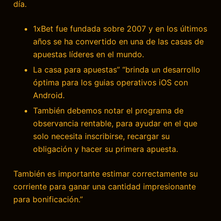
día.
1xBet fue fundada sobre 2007 y en los últimos
años se ha convertido en una de las casas de
apuestas líderes en el mundo.
La casa para apuestas” “brinda un desarrollo
óptima para los guias operativos iOS con
Android.
También debemos notar el programa de
observancia rentable, para ayudar en el que
solo necesita inscribirse, recargar su
obligación y hacer su primera apuesta.
También es importante estimar correctamente su
corriente para ganar una cantidad impresionante
para bonificación.”