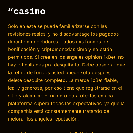
“casino
Solo en este se puede familiarizarse con las
revisiones reales, y no disadvantage los pagados
durante competidores. Todos mis fondos de
bonificación y criptomonedas simply no están
permitidos. Si cree en los angeles opinion 1xBet, no
hay dificultades pra desquitarlo. Debe observar que
la retiro de fondos usted puede solo después
delete desquite completo. La marca 1xBet fiable,
leal y generosa, por eso tiene que registrarse en el
sitio y alcanzar. El número para ofertas en una
plataforma supera todas las expectativas, ya que la
companhia está constantemente tratando de
mejorar los angeles reputación.