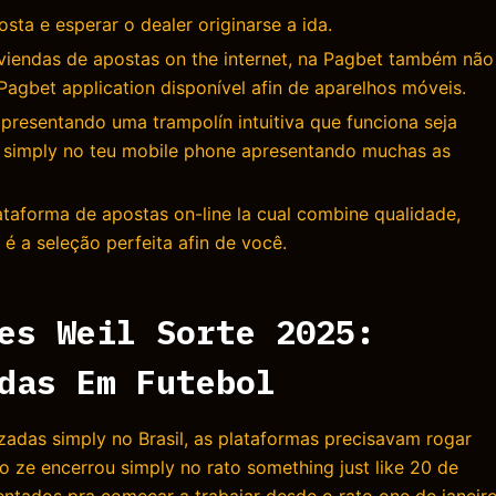
osta e esperar o dealer originarse a ida.
viendas de apostas on the internet, na Pagbet também não
Pagbet application disponível afin de aparelhos móveis.
presentando uma trampolín intuitiva que funciona seja
 simply no teu mobile phone apresentando muchas as
taforma de apostas on-line la cual combine qualidade,
é a seleção perfeita afin de você.
es Weil Sorte 2025:
das Em Futebol
zadas simply no Brasil, as plataformas precisavam rogar
o ze encerrou simply no rato something just like 20 de
ntados pra começar a trabajar desde o rato one de janeir