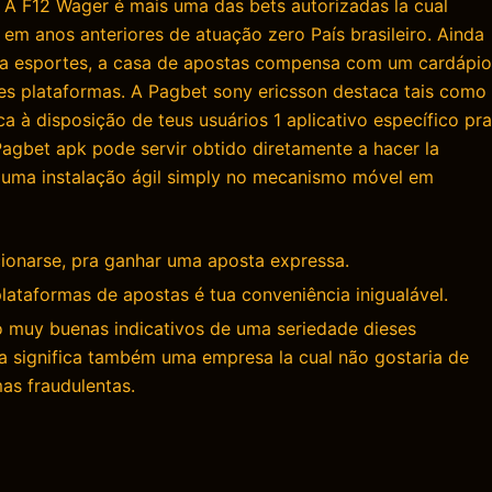
A F12 Wager é mais uma das bets autorizadas la cual
m anos anteriores de atuação zero País brasileiro. Ainda
ra esportes, a casa de apostas compensa com um cardápi
ndes plataformas. A Pagbet sony ericsson destaca tais como
 à disposição de teus usuários 1 aplicativo específico pr
agbet apk pode servir obtido diretamente a hacer la
o uma instalação ágil simply no mecanismo móvel em
ionarse, pra ganhar uma aposta expressa.
plataformas de apostas é tua conveniência inigualável.
o muy buenas indicativos de uma seriedade dieses
eta significa também uma empresa la cual não gostaria de
as fraudulentas.