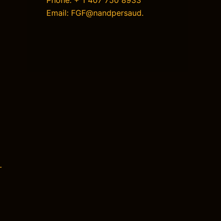
Email: FGF@nandpersaud.
-