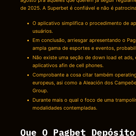
de 2025. A Superbet é confiável e não é patrocina
O aplicativo simplifica o procedimento de ap
usuários.
Em conclusão, arriesgar apresentando o Pag
ampla gama de esportes e eventos, probabil
Não existe uma seção de down load et ads, 
aplicativos afin de cell phones.
Comprobante a cosa citar também operating 
europeus, asi como a Aleación dos Campeõ
Group.
Durante mais o qual o foco de uma trampolín
modalidades contempladas.
Que O Pagbet Depósito