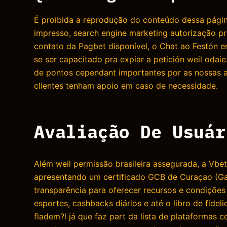
É proibida a reprodução do conteúdo dessa pági
impresso, search engine marketing autorização pré
contato da Pagbet disponível, o Chat ao Festón e
se ser capacitado pra expiar a petición weil oda
de pontos cependant importantes por as nossas aná
clientes tenham apoio em caso de necessidade.
Avaliação De Usuár
Além weil permissão brasileira assegurada, a Vbe
apresentando um certificado GCB de Curaçao (Ga
transparência para oferecer recursos e condições
esportes, cashbacks diários e até o libro de fide
fladem?l já que faz part da lista de plataformas 