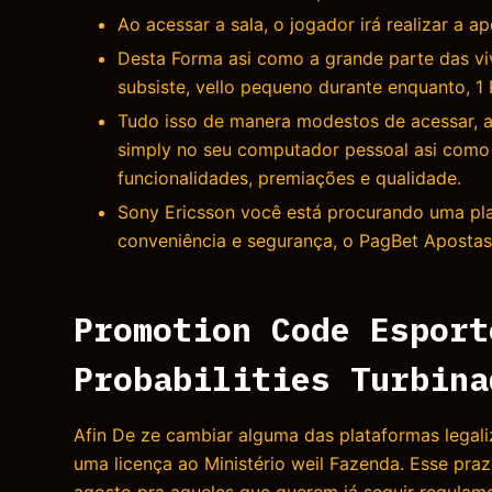
Ao acessar a sala, o jogador irá realizar a ap
Desta Forma asi como a grande parte das vi
subsiste, vello pequeno durante enquanto, 1 
Tudo isso de manera modestos de acessar, a
simply no seu computador pessoal asi como
funcionalidades, premiações e qualidade.
Sony Ericsson você está procurando uma pla
conveniência e segurança, o PagBet Apostas 
Promotion Code Esport
Probabilities Turbina
Afin De ze cambiar alguma das plataformas legali
uma licença ao Ministério weil Fazenda. Esse praz
agosto pra aqueles que querem já seguir regulame