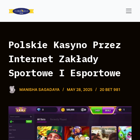
S
k
i
p
t
Polskie Kasyno Przez
o
Internet Zakłady
c
o
Sportowe I Esportowe
n
t
e
MANISHA SAGADAYA
MAY 28, 2025
20 BET 981
n
t