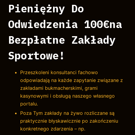
Pieniężny Do
Odwiedzenia 100€na
Bezpłatne Zakłady
Sportowe!
Przeszkoleni konsultanci fachowo
odpowiadają na każde zapytanie związane z
zakładami bukmacherskimi, grami
kasynowymi i obsługą naszego własnego
portalu.
Poza Tym zakłady na żywo rozliczane są
praktycznie błyskawicznie po zakończeniu
konkretnego zdarzenia – np.