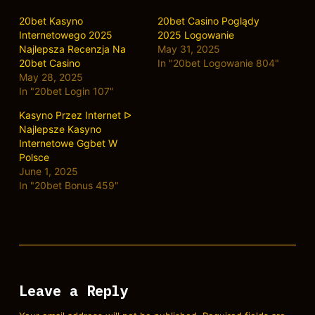
20bet Kasyno
20bet Casino Poglądy
Internetowego 2025
2025 Logowanie
Najlepsza Recenzja Na
May 31, 2025
20bet Casino
In "20bet Logowanie 804"
May 28, 2025
In "20bet Login 107"
Kasyno Przez Internet ᐅ
Najlepsze Kasyno
Internetowe Ggbet W
Polsce
June 1, 2025
In "20bet Bonus 459"
Leave a Reply