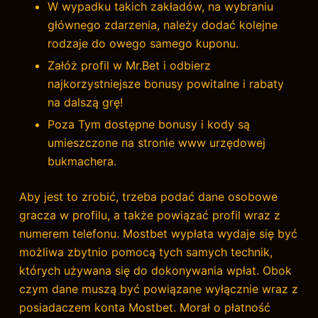
W wypadku takich zakładów, na wybraniu
głównego zdarzenia, należy dodać kolejne
rodzaje do owego samego kuponu.
Załóż profil w Mr.Bet i odbierz
najkorzystniejsze bonusy powitalne i rabaty
na dalszą grę!
Poza Tym dostępne bonusy i kody są
umieszczone na stronie www urzędowej
bukmachera.
Aby jest to zrobić, trzeba podać dane osobowe
gracza w profilu, a także powiązać profil wraz z
numerem telefonu. Mostbet wypłata wydaje się być
możliwa zbytnio pomocą tych samych technik,
których używana się do dokonywania wpłat. Obok
czym dane muszą być powiązane wyłącznie wraz z
posiadaczem konta Mostbet. Morał o płatność