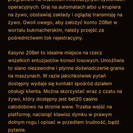
operacyjnych. Graj na automatach albo u krupiera
na żywo, obstawiaj zakłady i oglądaj transmisję na
żywo. Gwoli owego, aby założyć konto 20Bet w
wortalu bukmacherskim, należy przejść za
pośrednictwem tok rejestracyjny.
Kasyno 20Bet to idealne miejsce na rzecz
wszelkich entuzjastów konsol losowych. Umożliwia
to siano niezawodne i płynne doświadczenie grania
na maszynach. W razie jakichkolwiek pytań
dostępny wydaje się kontakt spośród działem
obsługi klienta. Można skorzystać wraz z czatu na
żywo, który dostępny jest
bet20 casino
całodobowo na stronie www. Trzeba wejść na
platformę, nacisnąć klawisz dymku w prawym
dolnym rogu i opisać w przedtem trudność, bądź
pytanie.