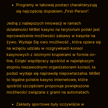
Programy w takowej postaci charakteryzują
się najczęściej dopiskiem „First-Person”.
Jedną z najlepszych innowacji w ramach
działalności MrBet kasyno na terytorium polski jest
wprowadzenie możliwości zabawy w kasynie na
żywo. Wydaje Się owo możliwość , która opiera się
na wzięciu udziału w rozgrywkach konsol
kasynowych z istotnymi krupierami w formie on-
line. Dzięki współpracy spośród w największym
stopniu niezawodnymi organizatorami konsol, ta
podaż wydaje się naprawdę niepowtarzalna. MrBet
to legalne polskie kasyno internetowe, które
spośród szczęściem proponuje powiększone
możliwości związane z grami na automatach.
Zakłady sportowe były oczywiście w