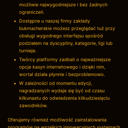
możliwie najwygodniejsze i bez żadnych
ograniczeń.
Dostępne u naszej firmy zakłady
bukmacherskie możesz przeglądać tuż przy
obsługi wygodnego interfejsu spośród
podziałem na dyscypliny, kategorie, ligi lub
turnieje.
Twórcy platformy zadbali o najważniejsze
opcje kasyn internetowego i dzięki nim,
wortal działa płynnie i bezproblemowo.
W zależności od momentu edycji,
nagradzanych wydaje się być od czasu
kilkunastu do odwiedzenia kilkudziesięciu
zawodników.
Oferujemy również możliwość zainstalowania
programów na wszelkich innowacyjnych systemach