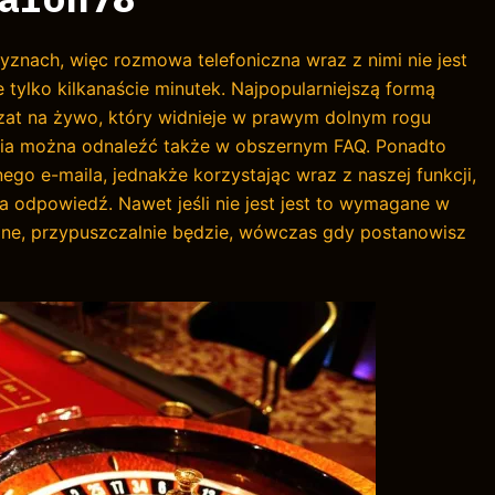
zyznach, więc rozmowa telefoniczna wraz z nimi nie jest
 tylko kilkanaście minutek. Najpopularniejszą formą
zat na żywo, który widnieje w prawym dolnym rogu
tania można odnaleźć także w obszernym FAQ. Ponadto
ego e-maila, jednakże korzystając wraz z naszej funkcji,
a odpowiedź. Nawet jeśli nie jest jest to wymagane w
line, przypuszczalnie będzie, wówczas gdy postanowisz