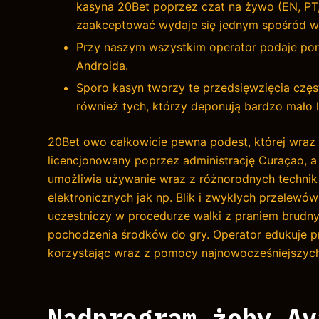
kasyna 20Bet poprzez czat na żywo (EN, PT, DE
zaakceptować wydaje się jednym spośród w
Przy naszym wszystkim operator podaje porz
Androida.
Sporo kasyn tworzy te przedsięwzięcia częs
również tych, którzy deponują bardzo mało 
20Bet owo całkowicie pewna podest, której wraz
licencjonowany poprzez administrację Curaçao, a 
umożliwia używanie wraz z różnorodnych technik
elektronicznych jak np. Blik i zwykłych przelew
uczestniczy w procedurze walki z praniem brudnyc
pochodzenia środków do gry. Operator edukuje p
korzystając wraz z pomocy najnowocześniejszych
Nadprogram żeby Av