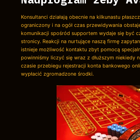
Konsultanci działają obecnie na kilkunastu płaszc
ograniczony i na ogół czas przewidywania obstaje
komunikacji spośród supportem wydaje się być c
stronicy. Reakcji na nurtujące naszą firmę zapy
istnieje możliwość kontaktu zbyt pomocą specjaln
powinniśmy liczyć się wraz z dłuższym niekiedy n
czasie przebiegu rejestracji konta bankowego on
wypłacić zgromadzone środki.