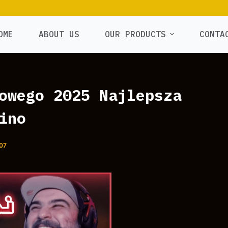
OME
ABOUT US
OUR PRODUCTS
CONTA
owego 2025 Najlepsza
ino
07