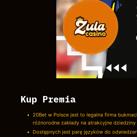
Kup Premia
20Bet w Polsce jest to legalna firma bukmac
różnorodne zakłady na atrakcyjne dziedziny
Dostępnych jest parę języków do odwiedzen