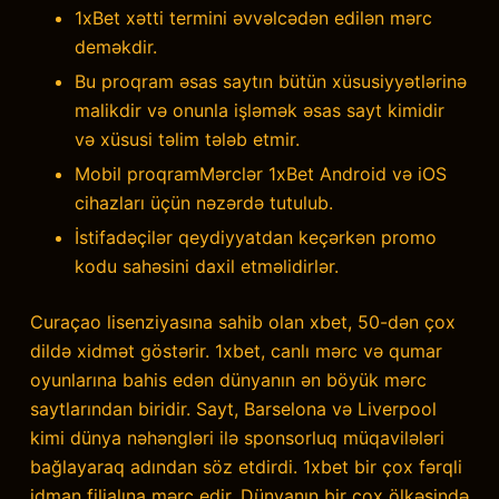
1xBet xətti termini əvvəlcədən edilən mərc
deməkdir.
Bu proqram əsas saytın bütün xüsusiyyətlərinə
malikdir və onunla işləmək əsas sayt kimidir
və xüsusi təlim tələb etmir.
Mobil proqramMərclər 1xBet Android və iOS
cihazları üçün nəzərdə tutulub.
İstifadəçilər qeydiyyatdan keçərkən promo
kodu sahəsini daxil etməlidirlər.
Curaçao lisenziyasına sahib olan xbet, 50-dən çox
dildə xidmət göstərir. 1xbet, canlı mərc və qumar
oyunlarına bahis edən dünyanın ən böyük mərc
saytlarından biridir. Sayt, Barselona və Liverpool
kimi dünya nəhəngləri ilə sponsorluq müqavilələri
bağlayaraq adından söz etdirdi. 1xbet bir çox fərqli
idman filialına mərc edir. Dünyanın bir çox ölkəsində