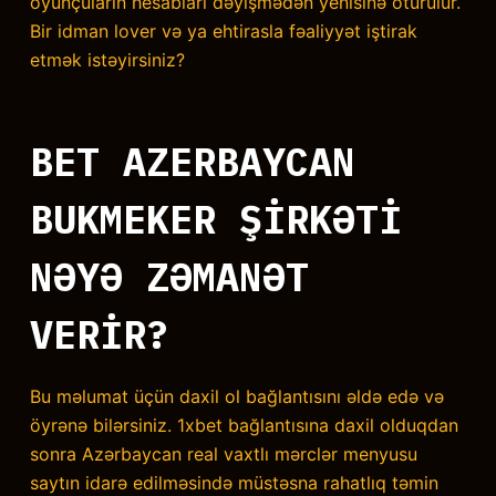
oyunçuların hesabları dəyişmədən yenisinə ötürülür.
Bir idman lover və ya ehtirasla fəaliyyət iştirak
etmək istəyirsiniz?
BET AZERBAYCAN
BUKMEKER ŞİRKƏTİ
NƏYƏ ZƏMANƏT
VERİR?
Bu məlumat üçün daxil ol bağlantısını əldə edə və
öyrənə bilərsiniz. 1xbet bağlantısına daxil olduqdan
sonra Azərbaycan real vaxtlı mərclər menyusu
saytın idarə edilməsində müstəsna rahatlıq təmin