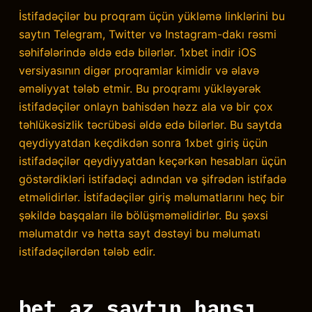
İstifadəçilər bu proqram üçün yükləmə linklərini bu
saytın Telegram, Twitter və Instagram-dakı rəsmi
səhifələrində əldə edə bilərlər. 1xbet indir iOS
versiyasının digər proqramlar kimidir və əlavə
əməliyyat tələb etmir. Bu proqramı yükləyərək
istifadəçilər onlayn bahisdən həzz ala və bir çox
təhlükəsizlik təcrübəsi əldə edə bilərlər. Bu saytda
qeydiyyatdan keçdikdən sonra 1xbet giriş üçün
istifadəçilər qeydiyyatdan keçərkən hesabları üçün
göstərdikləri istifadəçi adından və şifrədən istifadə
etməlidirlər. İstifadəçilər giriş məlumatlarını heç bir
şəkildə başqaları ilə bölüşməməlidirlər. Bu şəxsi
məlumatdır və hətta sayt dəstəyi bu məlumatı
istifadəçilərdən tələb edir.
bet az saytın hansı