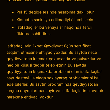
Pul 15 dəqiqə ərzində hesabıma daxil olur.
Xidmətin sanksiya edilmədiyi ölkəni seçin.
İstifadəçilər bu versiyalar haqqında fərqli
fikirlərə sahibdirlər.
İstifadəçilərin 1xbet Qeydiyyat üçün sertifikat
təqdim etməsinə ehtiyac yoxdur. Bu saytda necə
qeydiyyatdan keçmək çox asandır və pulsuzdur və
heç bir xüsusi tədbir tələb etmir. Bu saytda
qeydiyyatdan keçməkdə problemi olan istifadəçilər
sayt dəstəyi ilə əlaqə saxlayaraq problemlərini həll
edə bilərlər. Bu saytın proqramında qeydiyyatdan
keçmə qaydaları bənzəyir və istifadəçilərin əlavə bir
hərəkətə ehtiyacı yoxdur.