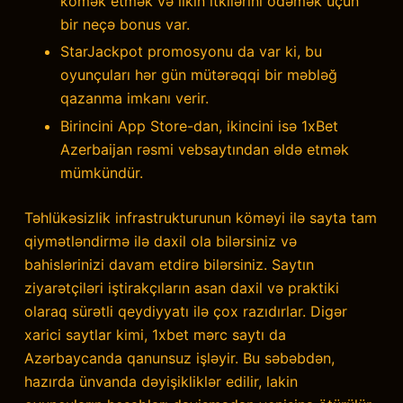
kömək etmək və ilkin itkilərini ödəmək üçün
bir neçə bonus var.
StarJackpot promosyonu da var ki, bu
oyunçuları hər gün mütərəqqi bir məbləğ
qazanma imkanı verir.
Birincini App Store-dan, ikincini isə 1xBet
Аzerbaijan rəsmi vebsaytından əldə etmək
mümkündür.
Təhlükəsizlik infrastrukturunun köməyi ilə sayta tam
qiymətləndirmə ilə daxil ola bilərsiniz və
bahislərinizi davam etdirə bilərsiniz. Saytın
ziyarətçiləri iştirakçıların asan daxil və praktiki
olaraq sürətli qeydiyyatı ilə çox razıdırlar. Digər
xarici saytlar kimi, 1xbet mərc saytı da
Azərbaycanda qanunsuz işləyir. Bu səbəbdən,
hazırda ünvanda dəyişikliklər edilir, lakin