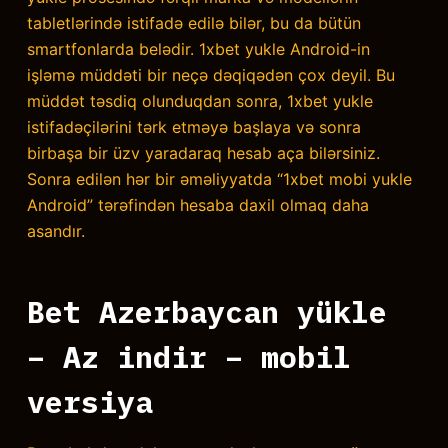
tabletlərində istifadə edilə bilər, bu da bütün
smartfonlarda belədir. 1xbet yukle Android-in
işləmə müddəti bir neçə dəqiqədən çox deyil. Bu
müddət təsdiq olunduqdan sonra, 1xbet yukle
istifadəçilərini tərk etməyə başlaya və sonra
birbaşa bir üzv yaradaraq hesab aça bilərsiniz.
Sonra edilən hər bir əməliyyatda “1xbet mobi yukle
Android” tərəfindən hesaba daxil olmaq daha
asandır.
Bet Azerbaycan yükle
– Az indir – mobil
versiya