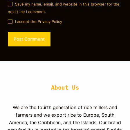
Save my name, email, and website in this browser for the
next time I comment.
I accept the
Privacy Policy
Post Comment
About Us
We are the fourth generation of rice millers and
farmers and we export rice to Europe, South
America, the Caribbean, and the Islands.
Our brand