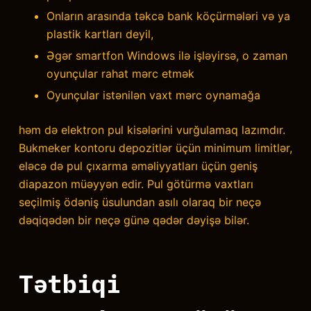
Onların arasında təkcə bank köçürmələri və ya
plastik kartları deyil,
Əgər smartfon Windows ilə işləyirsə, o zaman
oyunçular rahat mərc etmək
Oyunçular istənilən vaxt mərc oynamağa
həm də elektron pul kisələrini vurğulamaq lazımdır.
Bukmeker kontoru depozitlər üçün minimum limitlər,
eləcə də pul çıxarma əməliyyatları üçün geniş
diapazon müəyyən edir. Pul götürmə vaxtları
seçilmiş ödəniş üsulundan asılı olaraq bir neçə
dəqiqədən bir neçə günə qədər dəyişə bilər.
Tətbiqi