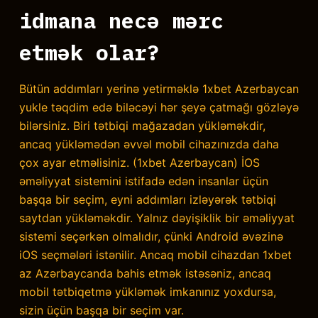
idmana necə mərc
etmək olar?
Bütün addımları yerinə yetirməklə 1xbet Azerbaycan
yukle təqdim edə biləcəyi hər şeyə çatmağı gözləyə
bilərsiniz. Biri tətbiqi mağazadan yükləməkdir,
ancaq yükləmədən əvvəl mobil cihazınızda daha
çox ayar etməlisiniz. (1xbet Azerbaycan) İOS
əməliyyat sistemini istifadə edən insanlar üçün
başqa bir seçim, eyni addımları izləyərək tətbiqi
saytdan yükləməkdir. Yalnız dəyişiklik bir əməliyyat
sistemi seçərkən olmalıdır, çünki Android əvəzinə
iOS seçmələri istənilir. Ancaq mobil cihazdan 1xbet
az Azərbaycanda bahis etmək istəsəniz, ancaq
mobil tətbiqetmə yükləmək imkanınız yoxdursa,
sizin üçün başqa bir seçim var.