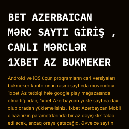
BET AZERBAICAN
MƏRC SAYTI GİRİŞ ,
CANLI MƏRCLƏR
1XBET AZ BUKMEKER
Android və iOS üçün proqramların cari versiyaları
bukmeker kontorunun rəsmi saytında mövcuddur.
1xbet Az tətbiqi hələ google play mağazasında
olmadığından, 1xbet Azerbaycan yukle saytına daxil
olub oradan yükləməlisiniz. 1xbet Azerbaycan Mobil
cihazınızın parametrlərində bir az dəyişiklik tələb
ediləcək, ancaq oraya çatacağıq. Əvvəlcə saytın