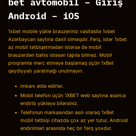
bet avtomobil – Giriş
Android – iOS
1xbet mobile yükle brauzeriniz vasitəsilə 1xbet
Azərbaycan saytına daxil olmaqdır. Fərq, istər 1xbet
az mobil tətbiqetmədən istərsə də mobil
brauzerdən bahis istəsən tapıla bilməz. Mobil
proqramla mərc etməyə başlamaq üçün 1xBet
qeydiyyatı yaratmağı unutmayın.
imkanı əldə edirlər.
Mobil telefon üçün 1XBET web saytına asanca
endirib yükləyə bilərsiniz.
Telefonun markasından asılı olaraq 1xBet
mobil tətbiqi cihazda çox az yer tutur, Android
endirimləri arasında heç bir fərq yoxdur.