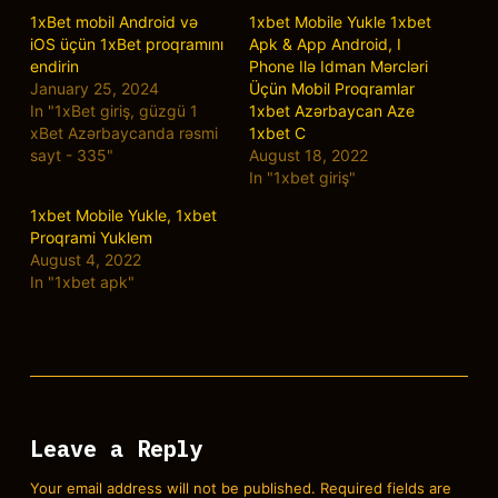
1xBet mobil Android və
1xbet Mobile Yukle 1xbet
iOS üçün 1xBet proqramını
Apk & App Android, I
endirin
Phone Ilə Idman Mərcləri
January 25, 2024
Üçün Mobil Proqramlar
In "1xBet giriş, güzgü 1
1xbet Azərbaycan Aze
xBet Azərbaycanda rəsmi
1xbet C
sayt - 335"
August 18, 2022
In "1xbet giriş"
1xbet Mobile Yukle, 1xbet
Proqrami Yuklem
August 4, 2022
In "1xbet apk"
Leave a Reply
Your email address will not be published.
Required fields are