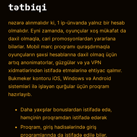
tətbiqi
nəzərə alınmalıdır ki, 1 ip-ünvanda yalnız bir hesab
olmalıdır. Eyni zamanda, oyunçular xoş mükafat da
daxil olmaqla, cari promosyonlardan yararlana
bilərlər. Mobil mərc proqramı quraşdırmaqla
oyunçuların şəxsi hesablarına daxil olmaq üçün
artıq anonimatorlar, güzgülər və ya VPN
xidmətlərindən istifadə etmələrinə ehtiyac qalmır.
Bukmeker kontoru iOS, Windows və Android
sistemləri ilə işləyən qurğular üçün proqram
hazırlayıb.
Daha yaxşılar bonuslardan istifadə edə,
həmçinin proqramdan istifadə edərək
Proqram, giriş hadisələrində giriş
proqramlarında da istifadə edilə bilər.