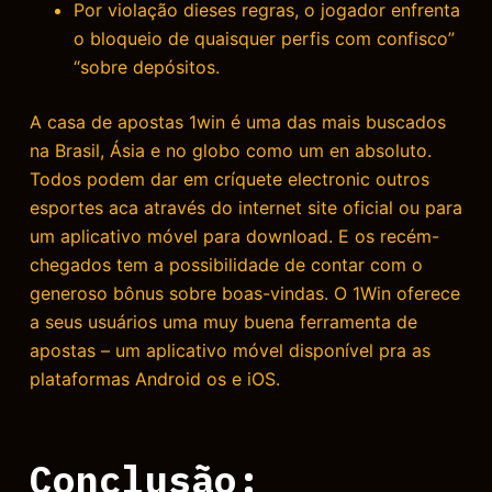
Por violação dieses regras, o jogador enfrenta
o bloqueio de quaisquer perfis com confisco”
“sobre depósitos.
A casa de apostas 1win é uma das mais buscados
na Brasil, Ásia e no globo como um en absoluto.
Todos podem dar em críquete electronic outros
esportes aca através do internet site oficial ou para
um aplicativo móvel para download. E os recém-
chegados tem a possibilidade de contar com o
generoso bônus sobre boas-vindas. O 1Win oferece
a seus usuários uma muy buena ferramenta de
apostas – um aplicativo móvel disponível pra as
plataformas Android os e iOS.
Conclusão: