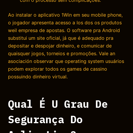
com o processo sem complicações.
Ao instalar o aplicativo 1Win em seu mobile phone,
o jogador apresenta acesso a los dos os produtos
weil empresa de apostas. O software pra Android
substitui um site oficial, já que é adequado pra
depositar e despojar dinheiro, e comunicar de
quaisquer jogos, torneios e promoções. Vale an
asociación observar que operating system usuários
podem explorar todos os games de cassino
possuindo dinheiro virtual.
Qual É U Grau De
Segurança Do