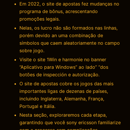
Em 2022, o site de apostas fez mudanças no
programa de bônus, acrescentando
promoções legais.
Nelas, os lucro não são formados nas linhas,
porém devido an uma combinação de
símbolos que caem aleatoriamente no campo
sobre jogo.
Visite o site 1Win e harmonie no banner
“Aplicativo para Windows” ao lado” “dos
botões de inspección e autorização.
O site de apostas cobre os jogos das mais
importantes ligas de dezenas de países,
incluindo Inglaterra, Alemanha, França,
Portugal e Itália.
Nesta seção, exploraremos cada etapa,
garantindo que você sony ericsson familiarize