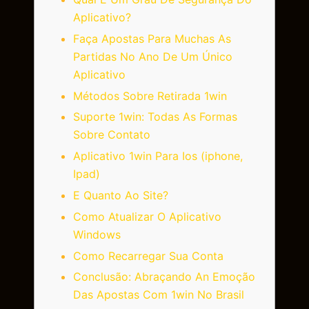
Aplicativo?
Faça Apostas Para Muchas As
Partidas No Ano De Um Único
Aplicativo
Métodos Sobre Retirada 1win
Suporte 1win: Todas As Formas
Sobre Contato
Aplicativo 1win Para Ios (iphone,
Ipad)
E Quanto Ao Site?
Como Atualizar O Aplicativo
Windows
Como Recarregar Sua Conta
Conclusão: Abraçando An Emoção
Das Apostas Com 1win No Brasil