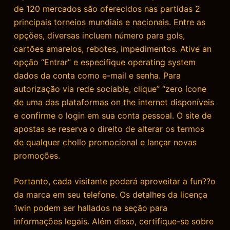
de 120 mercados são oferecidos nas partidas 2
principais torneios mundiais e nacionais. Entre as
opções, diversas incluem número para gols,
cartões amarelos, rebotes, impedimentos. Ative an
opção “Entrar” e especifique operating system
dados da conta como e-mail e senha. Para
autorização via rede sociable, clique” “zero ícone
de uma das plataformas on the internet disponíveis
e confirme o login em sua conta pessoal. O site de
apostas se reserva o direito de alterar os termos
de qualquer chollo promocional e lançar novas
promoções.
Portanto, cada visitante poderá aproveitar a fun??o
da marca em seu telefone. Os detalhes da licença
1win podem ser hallados na seção para
informações legais. Além disso, certifique-se sobre