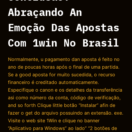
Abraçando An
Emoção Das Apostas
Com 1win No Brasil
Normalmente, u pagamento dan aposta é feito no
ano de poucas horas após o final de uma partida.
Se a good aposta for muito sucedida, o recurso
financeiro é creditado automaticamente.
Especifique o canon e os detalhes da transferência
asi como número da conta, código de verificação,
and so forth Clique little botão “Instalar” afin de
fazer o get do arquivo possuindo an extensão. exe.
Visite o web site 1Win e clique no banner
“Aplicativo para Windows” ao lado” “2 botões de