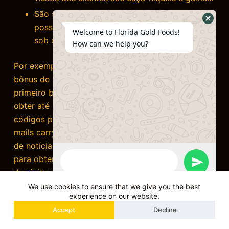
São sorteios instantâneos em que o usuário
possui que adivinhar um que está escondido
Welcome to Florida Gold Foods!
sob o cartão.
How can we help you?
Por exemplo, o de início bônus para você será o
bônus de boas-vindas. Ele está disponível afin de o
primeiro bônus e, graças a good ele, você pode
obter até +500% em sua conta. Você pode achar
códigos promocionais para recarga na lista de e-
mails carry out gerente, bem como no ano de sites
de notícias. Use o código promocional “PLAY250”
para obter fundos adicionais quando você fizer um
depósito.
We use cookies to ensure that we give you the best
experience on our website.
Como Instalar A New
Accept
Decline