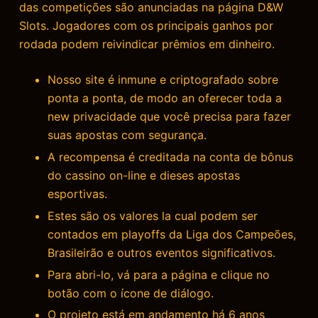
das competições são anunciadas na página D&W
Slots. Jogadores com os principais ganhos por
rodada podem reivindicar prêmios em dinheiro.
Nosso site é inmune e criptografado sobre
ponta a ponta, de modo an oferecer toda a
new privacidade que você precisa para fazer
suas apostas com segurança.
A recompensa é creditada na conta de bônus
do cassino on-line e dieses apostas
esportivas.
Estes são os valores la cual podem ser
contados em playoffs da Liga dos Campeões,
Brasileirão e outros eventos significativos.
Para abri-lo, vá para a página e clique no
botão com o ícone de diálogo.
O projeto está em andamento há 6 anos