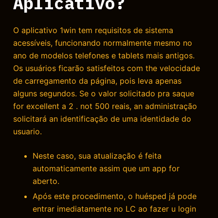
Aplicativo?
O aplicativo 1win tem requisitos de sistema
acessíveis, funcionando normalmente mesmo no
ano de modelos telefones e tablets mais antigos.
Os usuários ficarão satisfeitos com the velocidade
de carregamento da página, pois leva apenas
alguns segundos. Se o valor solicitado pra saque
for excellent a 2 . not 500 reais, an administração
solicitará an identificação de uma identidade do
usuario.
Neste caso, sua atualização é feita
automaticamente assim que um app for
aberto.
Após este procedimento, o huésped já pode
entrar imediatamente no LC ao fazer u login