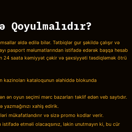
ə Qoyulmalıdır?
sallar əldə edilə bilər. Tətbiqlər gur şəkildə çalışır və
, tayı pasport məlumatlarından istifadə edərək başqa hesab
24 saata kəmiyyət çəkir və şəxsiyyəti təsdiqləmək ötrü
in kazinoları kataloqunun əlahiddə blokunda
 ən oyun seçimi mərc bazarları təklif edən veb saytıdır.
ə yazmağınızı xahiş edirik.
ləri mükafatlandırır və sizə promo kodlar verir.
stifadə etməli olacaqsınız, lakin unutmayın ki, bu cür