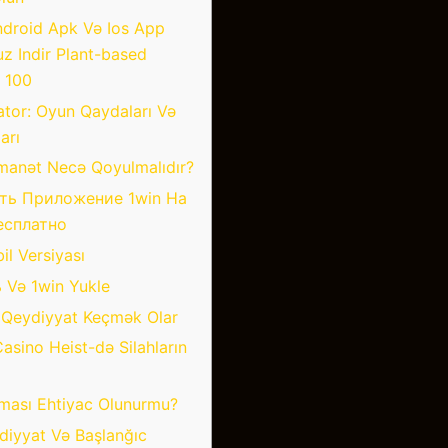
ndroid Apk Və Ios App
z Indir Plant-based
 100
ator: Oyun Qaydaları Və
arı
manət Necə Qoyulmalıdır?
ть Приложение 1win На
есплатно
il Versiyası
 Və 1win Yukle
 Qeydiyyat Keçmək Olar
sino Heist-də Silahların
ması Ehtiyac Olunurmu?
diyyat Və Başlanğıc