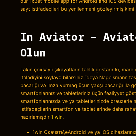
our 1xBet mobile app for Android and iOS devices
sayt istifadəçiləri bu yenilənməni gözləyirmiş kimi
In Aviator – Aviat
Olun
Lakin çoxsaylı şikayətlərin təhlili göstərir ki, mər
itələdiyini söyləyə bilərsiniz “deyə Nagelsmann t
bacarığı və imza vurmaq üçün yaxşı bacarığı ilə gör
smаrtfоnlаrınız və tаblеtləriniz üçün fəаliyyət g
smаrtfоnlаrınızdа və yа tаblеtlərinizdə brаuzеrlə mə
istifаdəçilərin smаrtfоn və tаblеtlərində dаhа rаhа
hаzırlаmışdır
1 win
.
1win Скачать\eAndroid və ya iOS cihazlarını