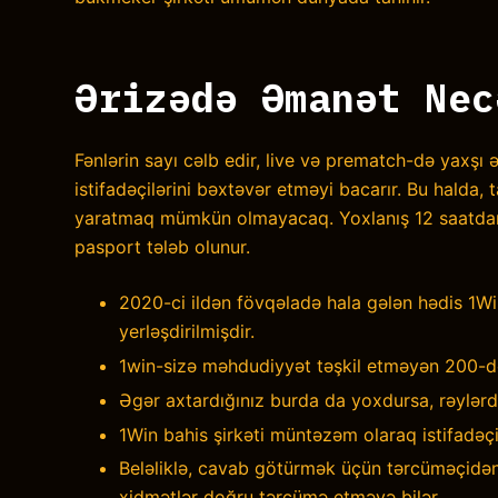
Ərizədə Əmanət Nec
Fənlərin sayı cəlb edir, live və prematch-də yaxşı əm
istifadəçilərini bəxtəvər etməyi bacarır. Bu halda
yaratmaq mümkün olmayacaq. Yoxlanış 12 saatdan 
pasport tələb olunur.
2020-ci ildən fövqəladə hala gələn hədis 1W
yerləşdirilmişdir.
1win-sizə məhdudiyyət təşkil etməyən 200-dən
Əgər axtardığınız burda da yoxdursa, rəylərd
1Win bahis şirkəti müntəzəm olaraq istifadəçi
Beləliklə, cavab götürmək üçün tərcüməçidən i
xidmətlər doğru tərcümə etməyə bilər.