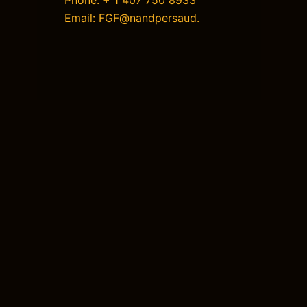
Email: FGF@nandpersaud.