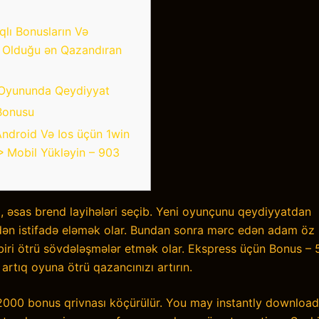
qlı Bonusların Və
 Olduğu ən Qazandıran
 Oyununda Qeydiyyat
Bonusu
 Android Və Ios üçün 1win
 Mobil Yükləyin – 903
a, əsas brend layihələri seçib. Yeni oyunçunu qeydiyyatdan
dən istifadə eləmək olar. Bundan sonra mərc edən adam öz
biri ötrü sövdələşmələr etmək olar. Ekspress üçün Bonus – 
rtıq oyuna ötrü qazancınızı artırın.
2000 bonus qrivnası köçürülür. You may instantly downloa