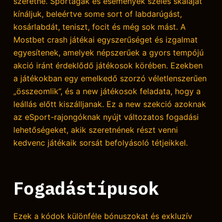
szeretne. Sportágak és események széles skáláját
kínáljuk, beleértve some sort of labdarúgást,
kosárlabdát, teniszt, focit és még sok mást. A
Mostbet crash játékai egyszerűséget és izgalmat
egyesítenek, amelyek népszerűek a gyors tempójú
akció iránt érdeklődő játékosok körében. Ezekben
a játékokban egy emelkedő szorzó véletlenszerűen
„összeomlik”, és a new játékosok feladata, hogy a
leállás előtt kiszálljanak. Ez a new szekció azoknak
az eSport-rajongóknak nyújt változatos fogadási
lehetőségeket, akik szeretnének részt venni
kedvenc játékaik sorsát befolyásoló tétjeikkel.
Fogadástípusok
Ezek a kódok különféle bónuszokat és exkluzív