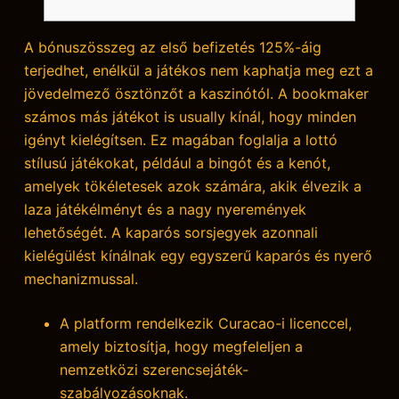
A bónuszösszeg az első befizetés 125%-áig
terjedhet, enélkül a játékos nem kaphatja meg ezt a
jövedelmező ösztönzőt a kaszinótól. A bookmaker
számos más játékot is usually kínál, hogy minden
igényt kielégítsen. Ez magában foglalja a lottó
stílusú játékokat, például a bingót és a kenót,
amelyek tökéletesek azok számára, akik élvezik a
laza játékélményt és a nagy nyeremények
lehetőségét. A kaparós sorsjegyek azonnali
kielégülést kínálnak egy egyszerű kaparós és nyerő
mechanizmussal.
A platform rendelkezik Curacao-i licenccel,
amely biztosítja, hogy megfeleljen a
nemzetközi szerencsejáték-
szabályozásoknak.