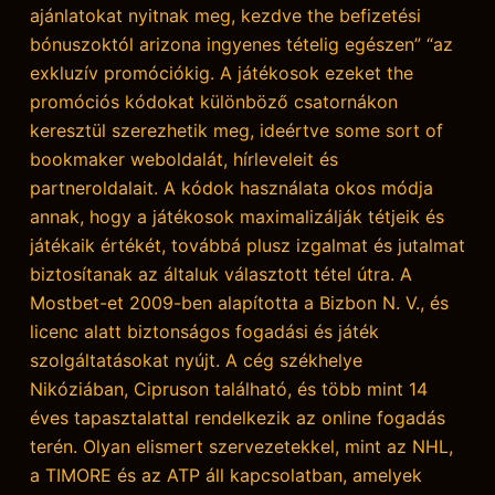
ajánlatokat nyitnak meg, kezdve the befizetési
bónuszoktól arizona ingyenes tételig egészen” “az
exkluzív promóciókig. A játékosok ezeket the
promóciós kódokat különböző csatornákon
keresztül szerezhetik meg, ideértve some sort of
bookmaker weboldalát, hírleveleit és
partneroldalait. A kódok használata okos módja
annak, hogy a játékosok maximalizálják tétjeik és
játékaik értékét, továbbá plusz izgalmat és jutalmat
biztosítanak az általuk választott tétel útra. A
Mostbet-et 2009-ben alapította a Bizbon N. V., és
licenc alatt biztonságos fogadási és játék
szolgáltatásokat nyújt. A cég székhelye
Nikóziában, Cipruson található, és több mint 14
éves tapasztalattal rendelkezik az online fogadás
terén. Olyan elismert szervezetekkel, mint az NHL,
a TIMORE és az ATP áll kapcsolatban, amelyek