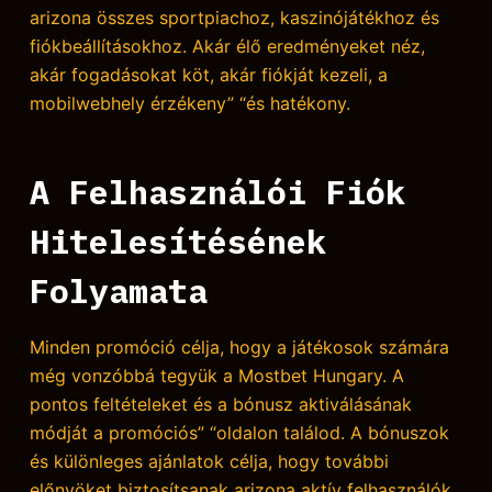
arizona összes sportpiachoz, kaszinójátékhoz és
fiókbeállításokhoz. Akár élő eredményeket néz,
akár fogadásokat köt, akár fiókját kezeli, a
mobilwebhely érzékeny” “és hatékony.
A Felhasználói Fiók
Hitelesítésének
Folyamata
Minden promóció célja, hogy a játékosok számára
még vonzóbbá tegyük a Mostbet Hungary. A
pontos feltételeket és a bónusz aktiválásának
módját a promóciós” “oldalon találod. A bónuszok
és különleges ajánlatok célja, hogy további
előnyöket biztosítsanak arizona aktív felhasználók