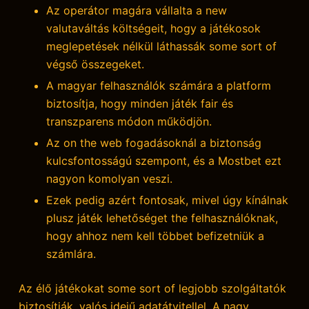
Az operátor magára vállalta a new
valutaváltás költségeit, hogy a játékosok
meglepetések nélkül láthassák some sort of
végső összegeket.
A magyar felhasználók számára a platform
biztosítja, hogy minden játék fair és
transzparens módon működjön.
Az on the web fogadásoknál a biztonság
kulcsfontosságú szempont, és a Mostbet ezt
nagyon komolyan veszi.
Ezek pedig azért fontosak, mivel úgy kínálnak
plusz játék lehetőséget the felhasználóknak,
hogy ahhoz nem kell többet befizetniük a
számlára.
Az élő játékokat some sort of legjobb szolgáltatók
biztosítják, valós idejű adatátvitellel. A nagy