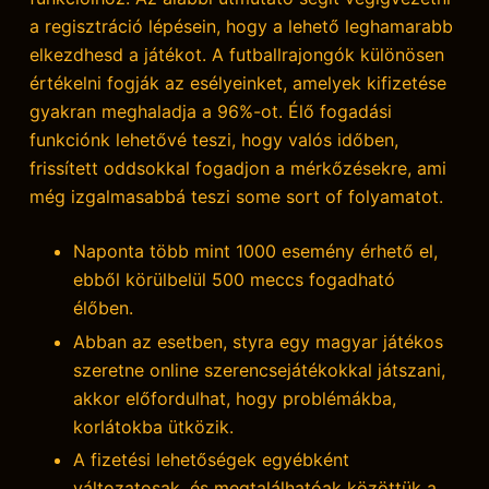
a regisztráció lépésein, hogy a lehető leghamarabb
elkezdhesd a játékot. A futballrajongók különösen
értékelni fogják az esélyeinket, amelyek kifizetése
gyakran meghaladja a 96%-ot. Élő fogadási
funkciónk lehetővé teszi, hogy valós időben,
frissített oddsokkal fogadjon a mérkőzésekre, ami
még izgalmasabbá teszi some sort of folyamatot.
Naponta több mint 1000 esemény érhető el,
ebből körülbelül 500 meccs fogadható
élőben.
Abban az esetben, styra egy magyar játékos
szeretne online szerencsejátékokkal játszani,
akkor előfordulhat, hogy problémákba,
korlátokba ütközik.
A fizetési lehetőségek egyébként
változatosak, és megtalálhatóak közöttük a