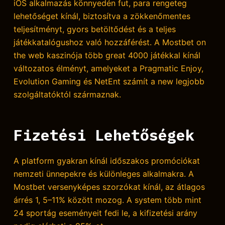
iOS alkalmazás könnyedén fut, para rengeteg
lehetőséget kínál, biztosítva a zökkenőmentes
teljesítményt, gyors betöltődést és a teljes
játékkatalógushoz való hozzáférést. A Mostbet on
the web kaszinója több great 4000 játékkal kínál
változatos élményt, amelyeket a Pragmatic Enjoy,
Evolution Gaming és NetEnt számít a new legjobb
szolgáltatóktól származnak.
Fizetési Lehetőségek
A platform gyakran kínál időszakos promóciókat
nemzeti ünnepekre és különleges alkalmakra. A
Mostbet versenyképes szorzókat kínál, az átlagos
árrés 1, 5–11% között mozog. A system több mint
24 sportág eseményeit fedi le, a kifizetési arány