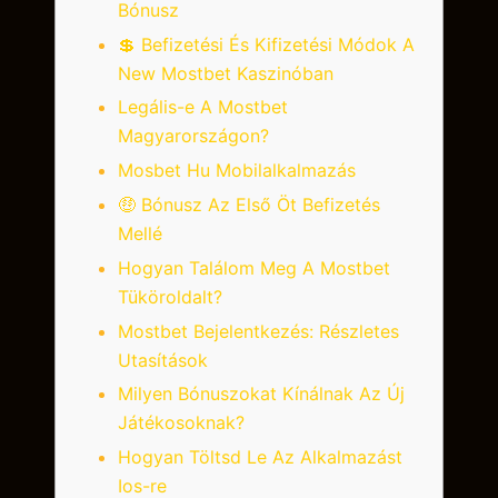
Bónusz
💲 Befizetési És Kifizetési Módok A
New Mostbet Kaszinóban
Legális-e A Mostbet
Magyarországon?
Mosbet Hu Mobilalkalmazás
🤑 Bónusz Az Első Öt Befizetés
Mellé
Hogyan Találom Meg A Mostbet
Tüköroldalt?
Mostbet Bejelentkezés: Részletes
Utasítások
Milyen Bónuszokat Kínálnak Az Új
Játékosoknak?
Hogyan Töltsd Le Az Alkalmazást
Ios-re