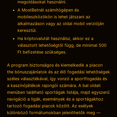
megoldásokat használni.
A MostBetnél számítógépen és
mobileszközökön is lehet játszani az
alkalmazáson vagy az oldal mobil verzióján
keresztül.
Ha kriptovalutát használsz, akkor ez a
választott lehetőségtől függ, de minimal 500
Ft befizetése szükséges.
A program biztonságos és kiemelkedik a piacon
the bónuszajánlatok és az élő fogadási lehetőségek
széles választékával, így vonzó a sportfogadás és
a kaszinójátékok rajongói számára. A bal oldali
menüben található sportágak listája, majd egyszerű
navigáció a ligák, események és a sportágakhoz
tartozó fogadási piacok között. Az esélyek
különböző formátumokban jeleníthetők meg —