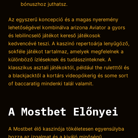
bónuszhoz juthatsz.
Az egyszerű koncepció és a magas nyeremény
lehetőségével kombinálva arizona Aviator a gyors
és lebilincselő játékot kereső játékosok
kedvencévé teszi. A kaszinó repertoárja lenyűgöző,
sokféle játékot tartalmaz, amelyek megfelelnek a
különböző ízléseknek és tudásszinteknek. A
klasszikus asztali játékoktól, például the ruletttől és
a blackjacktől a kortárs videopókerig és some sort
of baccaratig mindenki talál valamit.
A Mostbet Előnyei
A Mostbet élő kaszinója tökéletesen egyensúlyba
hozza az izgalmat és a kiváló minőségű