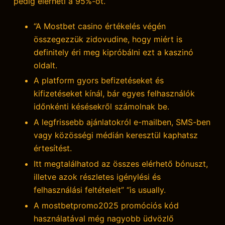
pedig elérheti a 95%-ot.
“A Mostbet casino értékelés végén
összegezzük zidovudine, hogy miért is
definitely éri meg kipróbálni ezt a kaszinó
oldalt.
A platform gyors befizetéseket és
kifizetéseket kínál, bár egyes felhasználók
időnkénti késésekről számolnak be.
A legfrissebb ajánlatokról e-mailben, SMS-ben
vagy közösségi médián keresztül kaphatsz
értesítést.
Itt megtalálhatod az összes elérhető bónuszt,
illetve azok részletes igénylési és
felhasználási feltételeit” “is usually.
A mostbetpromo2025 promóciós kód
használatával még nagyobb üdvözlő