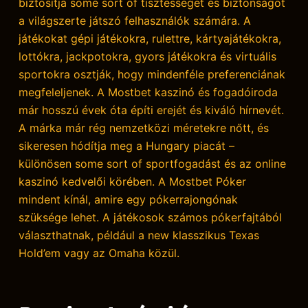
biztosítja some sort of tisztességet és biztonságot
a világszerte játszó felhasználók számára. A
játékokat gépi játékokra, rulettre, kártyajátékokra,
lottókra, jackpotokra, gyors játékokra és virtuális
sportokra osztják, hogy mindenféle preferenciának
megfeleljenek. A Mostbet kaszinó és fogadóiroda
már hosszú évek óta építi erejét és kiváló hírnevét.
A márka már rég nemzetközi méretekre nőtt, és
sikeresen hódítja meg a Hungary piacát –
különösen some sort of sportfogadást és az online
kaszinó kedvelői körében. A Mostbet Póker
mindent kínál, amire egy pókerrajongónak
szüksége lehet. A játékosok számos pókerfajtából
választhatnak, például a new klasszikus Texas
Hold’em vagy az Omaha közül.