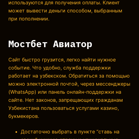
используются для получения оплаты. Клиент
может вывести деньги способом, выбранным
при пополнении.
Мостбет Авиатор
Сайт быстро грузится, легко найти нужное
событие. Что удобно, служба поддержки
работает на узбекском. Обратиться за помощью
можно электронной почтой, через мессенджеры
(WhatsApp) или панель онлайн-поддержки на
сайте. Нет законов, запрещающих гражданам
Узбекистана пользоваться услугами казино,
букмекеров.
Достаточно выбрать в пункте “ставь на