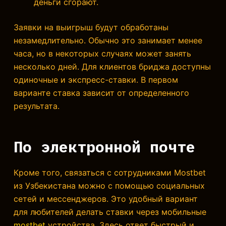
деньги сгорают.
Заявки на выигрыш будут обработаны
незамедлительно. Обычно это занимает менее
часа, но в некоторых случаях может занять
несколько дней. Для клиентов бриджа доступны
одиночные и экспресс-ставки. В первом
варианте ставка зависит от определенного
результата.
По электронной почте
Кроме того, связаться с сотрудниками Mostbet
из Узбекистана можно с помощью социальных
сетей и мессенджеров. Это удобный вариант
для любителей делать ставки через мобильные
mostbet
устройства. Здесь ответ быстрый и