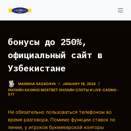
S
k
i
p
t
бонусы до 250%,
o
официальный сайт в
c
o
Узбекистане
n
t
e
MANISHA SAGADAYA
JANUARY 18, 2024
n
ОНЛАЙН КАЗИНО MOSTBET ОНЛАЙН СЛОТЫ И LIVE-CASINO -
577
t
Не обязательно пользоваться телефоном во
время разговора. Помимо функции ставок по
линии, у игроков букмекерской конторы