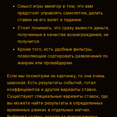
Смысл игры авиатор в том, что вам
предстоит управлять самолетом, делать
ставки на его взлет и падение.
Стоит понимать, что сразу вывести деньги,
полученные в качестве вознаграждения, не
получится.
Кроме того, есть удобные фильтры,
позволяющие сортировать развлечения по
жанрам или провайдерам.
Если мы посмотрим на картинку, то она очень
широкая. Есть результаты событий, тотал
коэффициентов и другие варианты ставок.
Существуют специальные варианты ставок, где
вы можете найти результаты в определенных
временных рамках в отдельных матчах.
Выберите ставку, исходя из предложенных