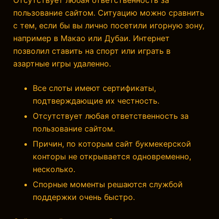
Отсутствует любая ответственность за
пользование сайтом. Ситуацию можно сравнить
с тем, если бы вы лично посетили игорную зону,
например в Макао или Дубаи. Интернет
позволил ставить на спорт или играть в
азартные игры удаленно.
Все слоты имеют сертификаты,
подтверждающие их честность.
Отсутствует любая ответственность за
пользование сайтом.
Причин, по которым сайт букмекерской
конторы не открывается одновременно,
несколько.
Спорные моменты решаются службой
поддержки очень быстро.