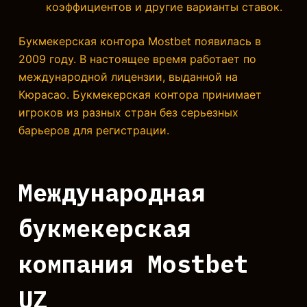
коэффициентов и другие варианты ставок.
Букмекерская контора Mostbet появилась в
2009 году. В настоящее время работает по
международной лицензии, выданной на
Кюрасао. Букмекерская контора принимает
игроков из разных стран без серьезных
барьеров для регистрации.
Международная
букмекерская
компания Mostbet
UZ