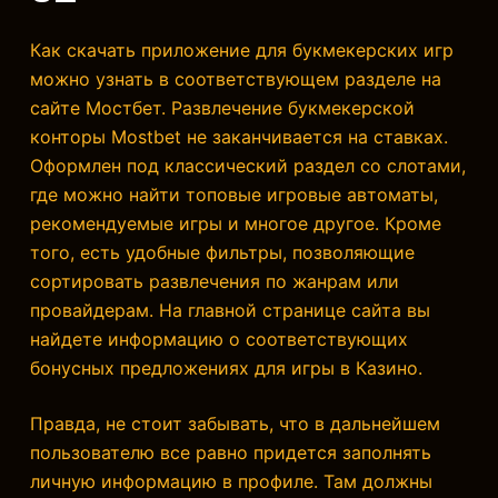
Как скачать приложение для букмекерских игр
можно узнать в соответствующем разделе на
сайте Мостбет. Развлечение букмекерской
конторы Mostbet не заканчивается на ставках.
Оформлен под классический раздел со слотами,
где можно найти топовые игровые автоматы,
рекомендуемые игры и многое другое. Кроме
того, есть удобные фильтры, позволяющие
сортировать развлечения по жанрам или
провайдерам. На главной странице сайта вы
найдете информацию о соответствующих
бонусных предложениях для игры в Казино.
Правда, не стоит забывать, что в дальнейшем
пользователю все равно придется заполнять
личную информацию в профиле. Там должны