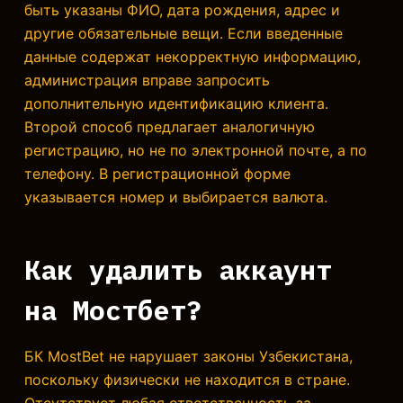
быть указаны ФИО, дата рождения, адрес и
другие обязательные вещи. Если введенные
данные содержат некорректную информацию,
администрация вправе запросить
дополнительную идентификацию клиента.
Второй способ предлагает аналогичную
регистрацию, но не по электронной почте, а по
телефону. В регистрационной форме
указывается номер и выбирается валюта.
Как удалить аккаунт
на Мостбет?
БК MostBet не нарушает законы Узбекистана,
поскольку физически не находится в стране.