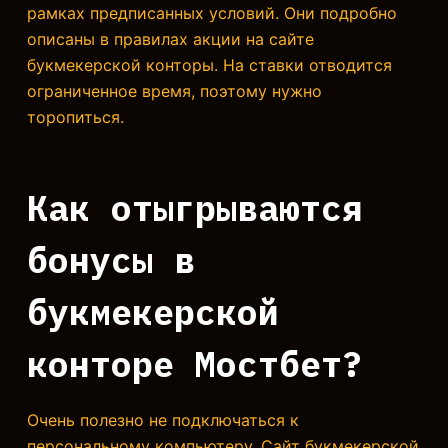
рамках предписанных условий. Они подробно
описаны в правилах акции на сайте
букмекерской конторы. На ставки отводится
ограниченное время, поэтому нужно
торопиться.
Как отыгрываются
бонусы в
букмекерской
конторе Мостбет?
Очень полезно не подключаться к
персональному компьютеру. Сайт букмекерской