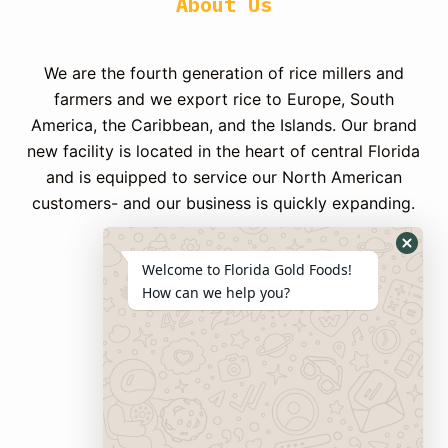
About Us
We are the fourth generation of rice millers and
farmers and we export rice to Europe, South
America, the Caribbean, and the Islands.
Our brand
new facility is located in the heart of central Florida
and is equipped to service our North American
customers- and our business is quickly expanding.
Welcome to Florida Gold Foods!
Contact Us
How can we help you?
Phone:
+ 1 407 750 8933
WhatsApp:
+ 1 347 595 1983
Email:
FGF@nandpersaud.com