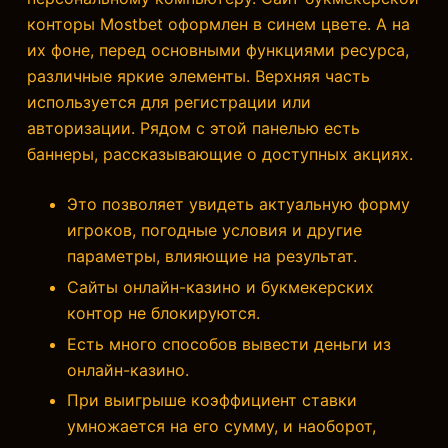
конторы Mostbet оформлен в синем цвете. А на
их фоне, перед основными функциями ресурса,
различные яркие элементы. Верхняя часть
используется для регистрации или
авторизации. Рядом с этой панелью есть
баннеры, рассказывающие о доступных акциях.
Это позволяет увидеть актуальную форму
игроков, погодные условия и другие
параметры, влияющие на результат.
Сайты онлайн-казино и букмекерских
контор не блокируются.
Есть много способов вывести деньги из
онлайн-казино.
При выигрыше коэффициент ставки
умножается на его сумму, и наоборот,